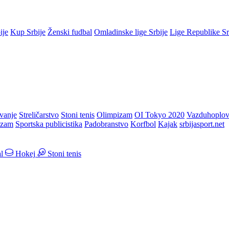
ije
Kup Srbije
Ženski fudbal
Omladinske lige Srbije
Lige Republike S
vanje
Streličarstvo
Stoni tenis
Olimpizam
OI Tokyo 2020
Vazduhoplov
izam
Sportska publicistika
Padobranstvo
Korfbol
Kajak
srbijasport.net
l
Hokej
Stoni tenis