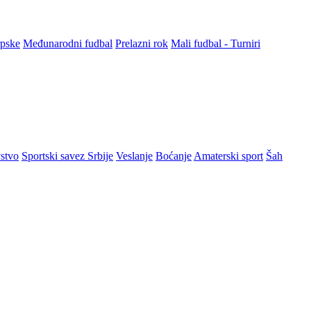
rpske
Međunarodni fudbal
Prelazni rok
Mali fudbal - Turniri
stvo
Sportski savez Srbije
Veslanje
Boćanje
Amaterski sport
Šah