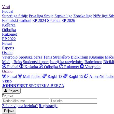
Vesti
Fudbal
Superliga Srbije
Prva liga Srbije
Srpske lige
Zonske lige
Niže lige Srb
Fudbalski stadioni
EP 2024
SP 2022
SP 2026
Košarka
Odbojka
Rukomet
EP 2022
Futsal
Esports
Ostalo
Vaterpolo
Sportska berza
Tenis
Streljaštvo
Biciklizam
Kuglanje
Mače
Mediji
Boks
Studentski sport
Istorijska razglednica
Badminton
Bicikl
Fudbal
Košarka
Odbojka
Rukomet
Vaterpolo
Ostalo
Futsal
Mali fudbal
Ragbi 13
Ragbi 15
Američki fudba
Video
JOHNNYBET
SPORTSKA BERZA
Prijava
Prijava
Zaboravljena lozinka?
Registracija