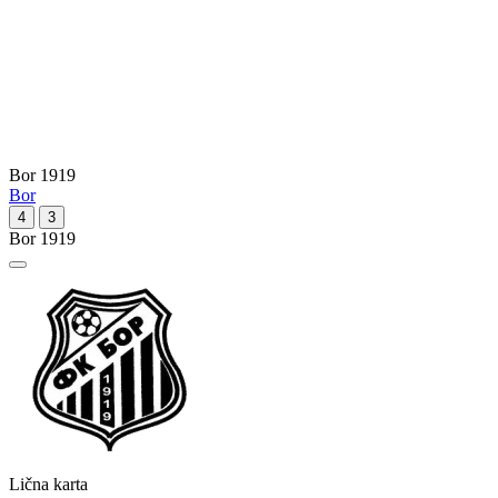
Bor 1919
Bor
4
3
Bor 1919
Lična karta