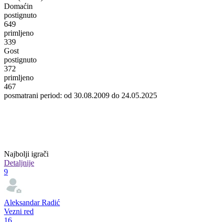
Domaćin
postignuto
649
primljeno
339
Gost
postignuto
372
primljeno
467
posmatrani period: od 30.08.2009 do 24.05.2025
Najbolji igrači
Detaljnije
9
Aleksandar Radić
Vezni red
16