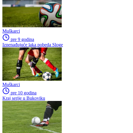
Muškarci
pre 9 godina
Iznenađujuće laka pobeda Sloge
Muškarci
pre 10 godina
Kraj serije u Bukoviku