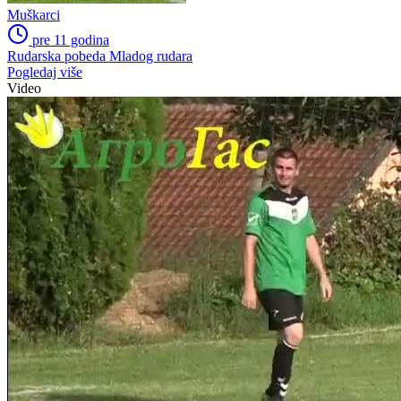
Muškarci
pre 11 godina
Rudarska pobeda Mladog rudara
Pogledaj više
Video