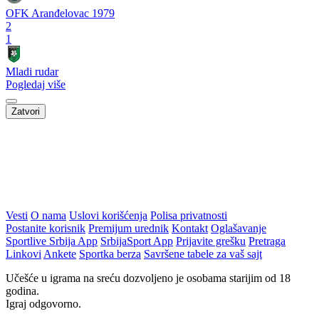
OFK Aranđelovac 1979
2
1
Mladi rudar
Pogledaj više
Zatvori
Vesti
O nama
Uslovi korišćenja
Polisa privatnosti
Postanite korisnik
Premijum urednik
Kontakt
Oglašavanje
Sportlive Srbija App
SrbijaSport App
Prijavite grešku
Pretraga
Linkovi
Ankete
Sportka berza
Savršene tabele za vaš sajt
Učešće u igrama na sreću dozvoljeno je osobama starijim od 18
godina.
Igraj odgovorno.