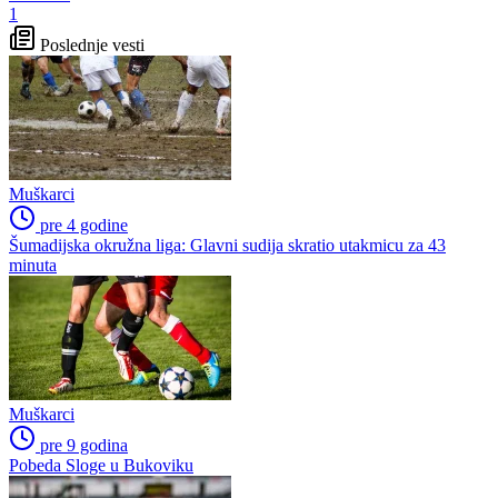
1
Poslednje vesti
Muškarci
pre 4 godine
Šumadijska okružna liga: Glavni sudija skratio utakmicu za 43
minuta
Muškarci
pre 9 godina
Pobeda Sloge u Bukoviku