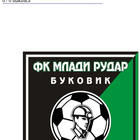
0 / 0
utakmica