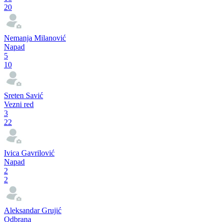
20
Nemanja Milanović
Napad
5
10
Sreten Savić
Vezni red
3
22
Ivica Gavrilović
Napad
2
2
Aleksandar Grujić
Odbrana