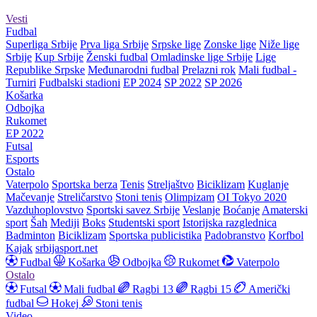
Vesti
Fudbal
Superliga Srbije
Prva liga Srbije
Srpske lige
Zonske lige
Niže lige
Srbije
Kup Srbije
Ženski fudbal
Omladinske lige Srbije
Lige
Republike Srpske
Međunarodni fudbal
Prelazni rok
Mali fudbal -
Turniri
Fudbalski stadioni
EP 2024
SP 2022
SP 2026
Košarka
Odbojka
Rukomet
EP 2022
Futsal
Esports
Ostalo
Vaterpolo
Sportska berza
Tenis
Streljaštvo
Biciklizam
Kuglanje
Mačevanje
Streličarstvo
Stoni tenis
Olimpizam
OI Tokyo 2020
Vazduhoplovstvo
Sportski savez Srbije
Veslanje
Boćanje
Amaterski
sport
Šah
Mediji
Boks
Studentski sport
Istorijska razglednica
Badminton
Biciklizam
Sportska publicistika
Padobranstvo
Korfbol
Kajak
srbijasport.net
Fudbal
Košarka
Odbojka
Rukomet
Vaterpolo
Ostalo
Futsal
Mali fudbal
Ragbi 13
Ragbi 15
Američki
fudbal
Hokej
Stoni tenis
Video