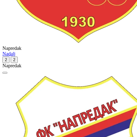
Napredak
Nadalj
2
2
Napredak