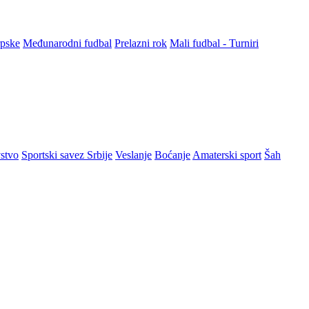
rpske
Međunarodni fudbal
Prelazni rok
Mali fudbal - Turniri
stvo
Sportski savez Srbije
Veslanje
Boćanje
Amaterski sport
Šah