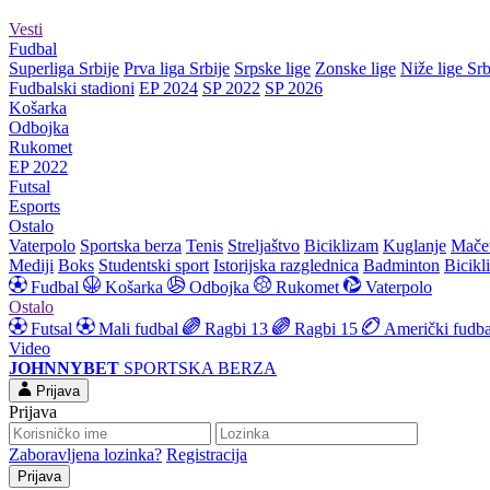
Vesti
Fudbal
Superliga Srbije
Prva liga Srbije
Srpske lige
Zonske lige
Niže lige Srb
Fudbalski stadioni
EP 2024
SP 2022
SP 2026
Košarka
Odbojka
Rukomet
EP 2022
Futsal
Esports
Ostalo
Vaterpolo
Sportska berza
Tenis
Streljaštvo
Biciklizam
Kuglanje
Mače
Mediji
Boks
Studentski sport
Istorijska razglednica
Badminton
Bicikl
Fudbal
Košarka
Odbojka
Rukomet
Vaterpolo
Ostalo
Futsal
Mali fudbal
Ragbi 13
Ragbi 15
Američki fudba
Video
JOHNNYBET
SPORTSKA BERZA
Prijava
Prijava
Zaboravljena lozinka?
Registracija