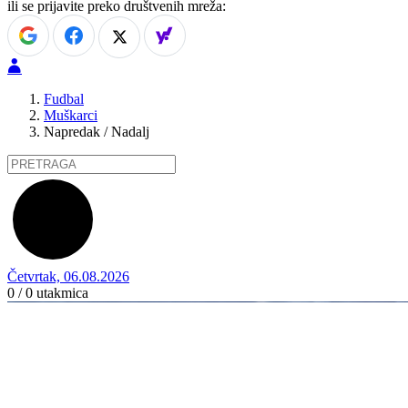
ili se prijavite preko društvenih mreža:
Fudbal
Muškarci
Napredak / Nadalj
Četvrtak, 06.08.2026
0 / 0
utakmica