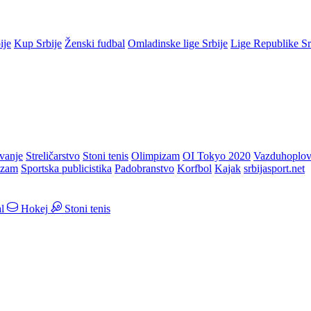
ije
Kup Srbije
Ženski fudbal
Omladinske lige Srbije
Lige Republike S
vanje
Streličarstvo
Stoni tenis
Olimpizam
OI Tokyo 2020
Vazduhoplov
izam
Sportska publicistika
Padobranstvo
Korfbol
Kajak
srbijasport.net
l
Hokej
Stoni tenis