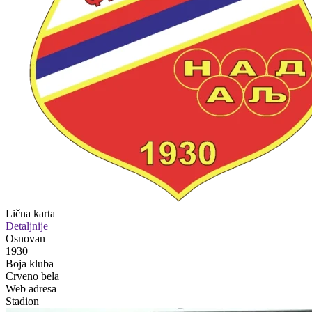
Lična karta
Detaljnije
Osnovan
1930
Boja kluba
Crveno bela
Web adresa
Stadion