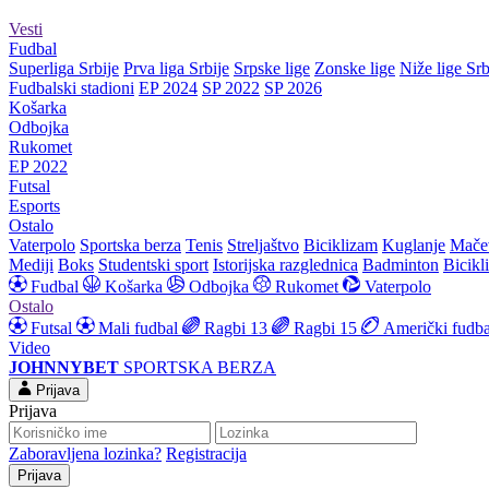
Vesti
Fudbal
Superliga Srbije
Prva liga Srbije
Srpske lige
Zonske lige
Niže lige Srb
Fudbalski stadioni
EP 2024
SP 2022
SP 2026
Košarka
Odbojka
Rukomet
EP 2022
Futsal
Esports
Ostalo
Vaterpolo
Sportska berza
Tenis
Streljaštvo
Biciklizam
Kuglanje
Mače
Mediji
Boks
Studentski sport
Istorijska razglednica
Badminton
Bicikl
Fudbal
Košarka
Odbojka
Rukomet
Vaterpolo
Ostalo
Futsal
Mali fudbal
Ragbi 13
Ragbi 15
Američki fudba
Video
JOHNNYBET
SPORTSKA BERZA
Prijava
Prijava
Zaboravljena lozinka?
Registracija