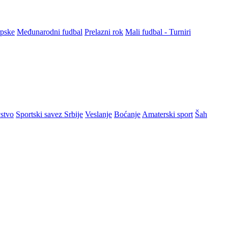
rpske
Međunarodni fudbal
Prelazni rok
Mali fudbal - Turniri
stvo
Sportski savez Srbije
Veslanje
Boćanje
Amaterski sport
Šah