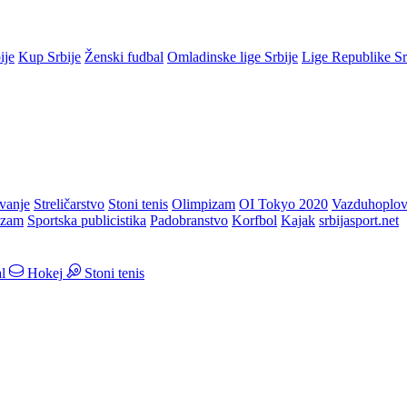
ije
Kup Srbije
Ženski fudbal
Omladinske lige Srbije
Lige Republike S
vanje
Streličarstvo
Stoni tenis
Olimpizam
OI Tokyo 2020
Vazduhoplov
izam
Sportska publicistika
Padobranstvo
Korfbol
Kajak
srbijasport.net
l
Hokej
Stoni tenis