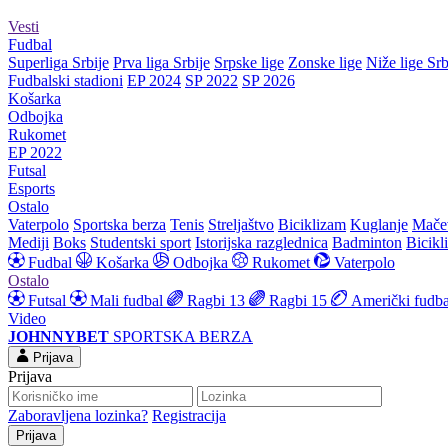
Vesti
Fudbal
Superliga Srbije
Prva liga Srbije
Srpske lige
Zonske lige
Niže lige Srb
Fudbalski stadioni
EP 2024
SP 2022
SP 2026
Košarka
Odbojka
Rukomet
EP 2022
Futsal
Esports
Ostalo
Vaterpolo
Sportska berza
Tenis
Streljaštvo
Biciklizam
Kuglanje
Mače
Mediji
Boks
Studentski sport
Istorijska razglednica
Badminton
Bicikl
Fudbal
Košarka
Odbojka
Rukomet
Vaterpolo
Ostalo
Futsal
Mali fudbal
Ragbi 13
Ragbi 15
Američki fudba
Video
JOHNNYBET
SPORTSKA BERZA
Prijava
Prijava
Zaboravljena lozinka?
Registracija