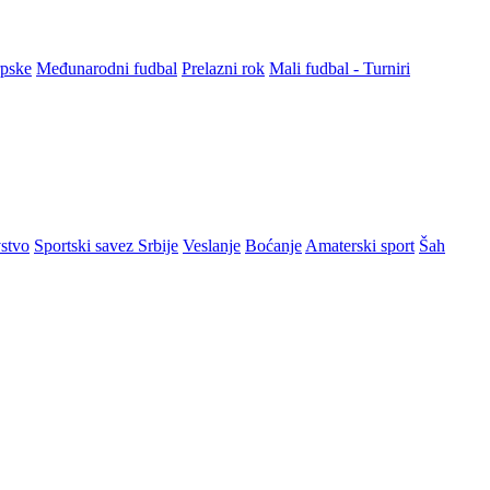
rpske
Međunarodni fudbal
Prelazni rok
Mali fudbal - Turniri
stvo
Sportski savez Srbije
Veslanje
Boćanje
Amaterski sport
Šah