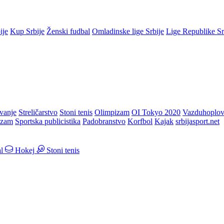
ije
Kup Srbije
Ženski fudbal
Omladinske lige Srbije
Lige Republike S
vanje
Streličarstvo
Stoni tenis
Olimpizam
OI Tokyo 2020
Vazduhoplov
izam
Sportska publicistika
Padobranstvo
Korfbol
Kajak
srbijasport.net
l
Hokej
Stoni tenis