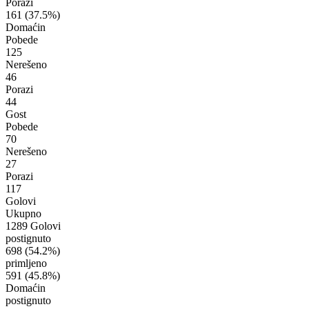
Porazi
161
(37.5%)
Domaćin
Pobede
125
Nerešeno
46
Porazi
44
Gost
Pobede
70
Nerešeno
27
Porazi
117
Golovi
Ukupno
1289 Golovi
postignuto
698
(54.2%)
primljeno
591
(45.8%)
Domaćin
postignuto