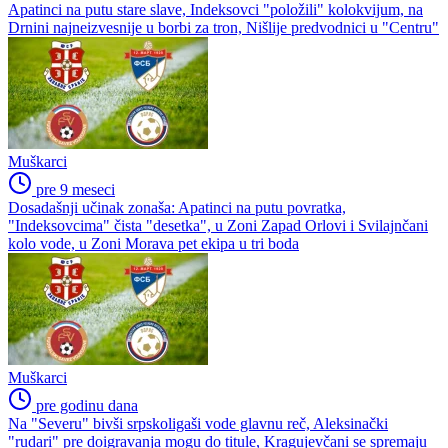
Apatinci na putu stare slave, Indeksovci "položili" kolokvijum, na
Drnini najneizvesnije u borbi za tron, Nišlije predvodnici u "Centru"
Muškarci
pre 9 meseci
Dosadašnji učinak zonaša: Apatinci na putu povratka,
"Indeksovcima" čista "desetka", u Zoni Zapad Orlovi i Svilajnčani
kolo vode, u Zoni Morava pet ekipa u tri boda
Muškarci
pre godinu dana
Na "Severu" bivši srpskoligaši vode glavnu reč, Aleksinački
"rudari" pre doigravanja mogu do titule, Kragujevčani se spremaju