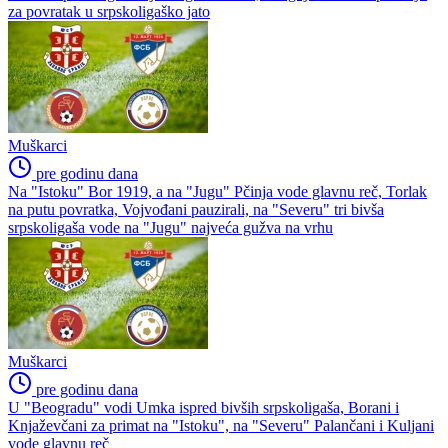
za povratak u srpskoligaško jato
Muškarci
pre godinu dana
Na "Istoku" Bor 1919, a na "Jugu" Pčinja vode glavnu reč, Torlak
na putu povratka, Vojvođani pauzirali, na "Severu" tri bivša
srpskoligaša vode na "Jugu" najveća gužva na vrhu
Muškarci
pre godinu dana
U "Beogradu" vodi Umka ispred bivših srpskoligaša, Borani i
Knjaževčani za primat na "Istoku", na "Severu" Palančani i Kuljani
vode glavnu reč