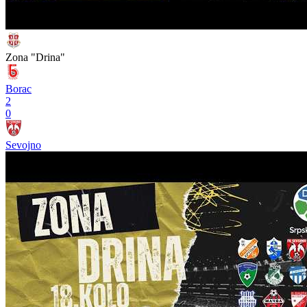
Zona "Drina"
Borac
2
0
Sevojno