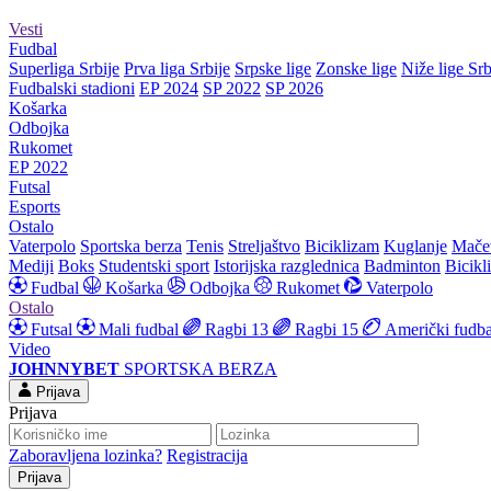
Vesti
Fudbal
Superliga Srbije
Prva liga Srbije
Srpske lige
Zonske lige
Niže lige Srb
Fudbalski stadioni
EP 2024
SP 2022
SP 2026
Košarka
Odbojka
Rukomet
EP 2022
Futsal
Esports
Ostalo
Vaterpolo
Sportska berza
Tenis
Streljaštvo
Biciklizam
Kuglanje
Mače
Mediji
Boks
Studentski sport
Istorijska razglednica
Badminton
Bicikl
Fudbal
Košarka
Odbojka
Rukomet
Vaterpolo
Ostalo
Futsal
Mali fudbal
Ragbi 13
Ragbi 15
Američki fudba
Video
JOHNNYBET
SPORTSKA BERZA
Prijava
Prijava
Zaboravljena lozinka?
Registracija