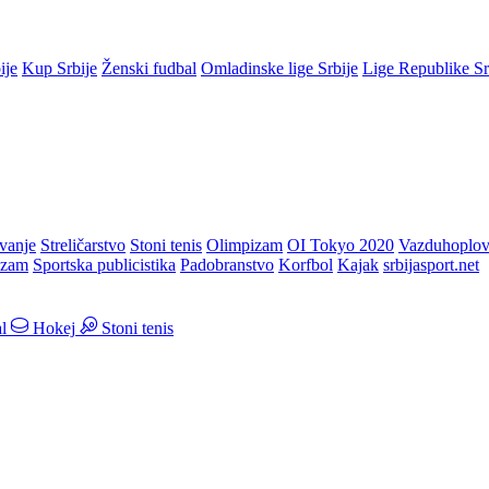
ije
Kup Srbije
Ženski fudbal
Omladinske lige Srbije
Lige Republike S
vanje
Streličarstvo
Stoni tenis
Olimpizam
OI Tokyo 2020
Vazduhoplov
izam
Sportska publicistika
Padobranstvo
Korfbol
Kajak
srbijasport.net
l
Hokej
Stoni tenis