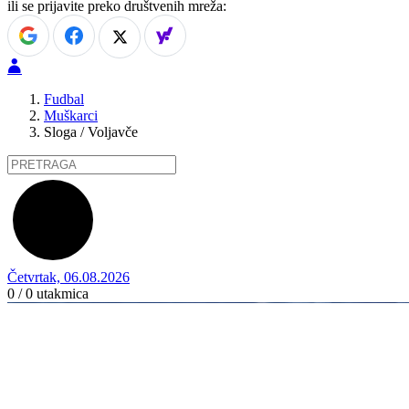
ili se prijavite preko društvenih mreža:
Fudbal
Muškarci
Sloga / Voljavče
Četvrtak, 06.08.2026
0 / 0
utakmica