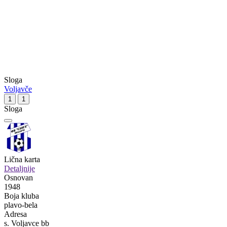
Sloga
Voljavče
1
1
Sloga
Lična karta
Detaljnije
Osnovan
1948
Boja kluba
plavo-bela
Adresa
s. Voljavce bb