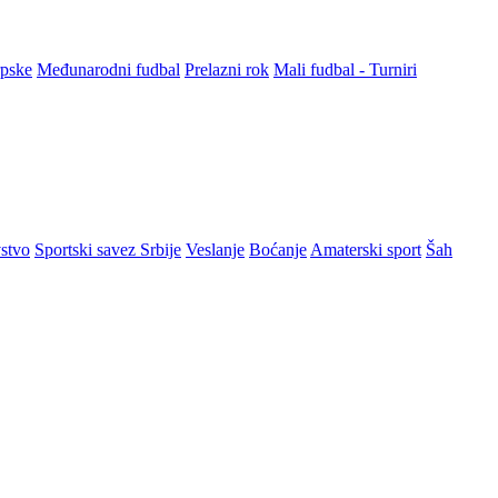
rpske
Međunarodni fudbal
Prelazni rok
Mali fudbal - Turniri
stvo
Sportski savez Srbije
Veslanje
Boćanje
Amaterski sport
Šah