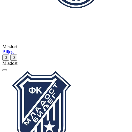
Mladost
Biljeg
0
0
Mladost