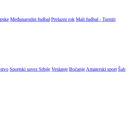
rpske
Međunarodni fudbal
Prelazni rok
Mali fudbal - Turniri
stvo
Sportski savez Srbije
Veslanje
Boćanje
Amaterski sport
Šah