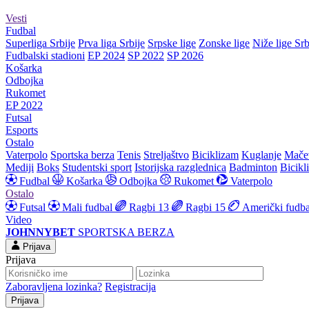
Vesti
Fudbal
Superliga Srbije
Prva liga Srbije
Srpske lige
Zonske lige
Niže lige Srb
Fudbalski stadioni
EP 2024
SP 2022
SP 2026
Košarka
Odbojka
Rukomet
EP 2022
Futsal
Esports
Ostalo
Vaterpolo
Sportska berza
Tenis
Streljaštvo
Biciklizam
Kuglanje
Mače
Mediji
Boks
Studentski sport
Istorijska razglednica
Badminton
Bicikl
Fudbal
Košarka
Odbojka
Rukomet
Vaterpolo
Ostalo
Futsal
Mali fudbal
Ragbi 13
Ragbi 15
Američki fudba
Video
JOHNNYBET
SPORTSKA BERZA
Prijava
Prijava
Zaboravljena lozinka?
Registracija