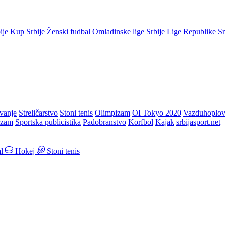
ije
Kup Srbije
Ženski fudbal
Omladinske lige Srbije
Lige Republike S
vanje
Streličarstvo
Stoni tenis
Olimpizam
OI Tokyo 2020
Vazduhoplov
izam
Sportska publicistika
Padobranstvo
Korfbol
Kajak
srbijasport.net
l
Hokej
Stoni tenis