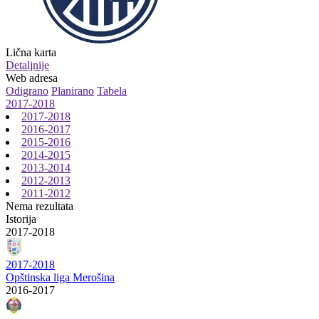
Lična karta
Detaljnije
Web adresa
Odigrano
Planirano
Tabela
2017-2018
2017-2018
2016-2017
2015-2016
2014-2015
2013-2014
2012-2013
2011-2012
Nema rezultata
Istorija
2017-2018
2017-2018
Opštinska liga Merošina
2016-2017