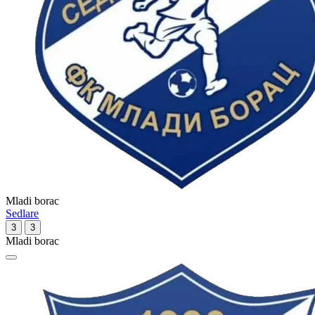
Mladi borac
Sedlare
3
3
Mladi borac