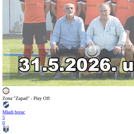
Zona "Zapad" - Play Off
Mladi borac
5
0