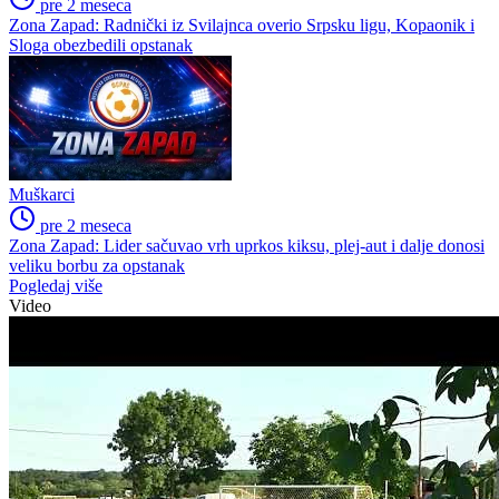
pre 2 meseca
Zona Zapad: Radnički iz Svilajnca overio Srpsku ligu, Kopaonik i
Sloga obezbedili opstanak
Muškarci
pre 2 meseca
Zona Zapad: Lider sačuvao vrh uprkos kiksu, plej-aut i dalje donosi
veliku borbu za opstanak
Pogledaj više
Video