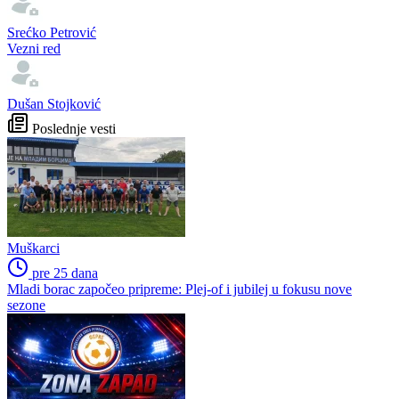
Srećko Petrović
Vezni red
Dušan Stojković
Poslednje vesti
Muškarci
pre 25 dana
Mladi borac započeo pripreme: Plej-of i jubilej u fokusu nove
sezone