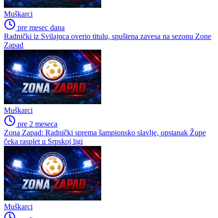
Muškarci
pre mesec dana
Radnički iz Svilajnca overio titulu, spuštena zavesa na sezonu Zone
Zapad
Muškarci
pre 2 meseca
Zona Zapad: Radnički sprema šampionsko slavlje, opstanak Župe
čeka rasplet u Srpskoj ligi
Muškarci