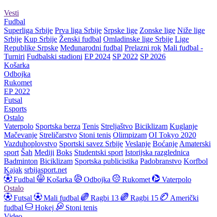
Vesti
Fudbal
Superliga Srbije
Prva liga Srbije
Srpske lige
Zonske lige
Niže lige
Srbije
Kup Srbije
Ženski fudbal
Omladinske lige Srbije
Lige
Republike Srpske
Međunarodni fudbal
Prelazni rok
Mali fudbal -
Turniri
Fudbalski stadioni
EP 2024
SP 2022
SP 2026
Košarka
Odbojka
Rukomet
EP 2022
Futsal
Esports
Ostalo
Vaterpolo
Sportska berza
Tenis
Streljaštvo
Biciklizam
Kuglanje
Mačevanje
Streličarstvo
Stoni tenis
Olimpizam
OI Tokyo 2020
Vazduhoplovstvo
Sportski savez Srbije
Veslanje
Boćanje
Amaterski
sport
Šah
Mediji
Boks
Studentski sport
Istorijska razglednica
Badminton
Biciklizam
Sportska publicistika
Padobranstvo
Korfbol
Kajak
srbijasport.net
Fudbal
Košarka
Odbojka
Rukomet
Vaterpolo
Ostalo
Futsal
Mali fudbal
Ragbi 13
Ragbi 15
Američki
fudbal
Hokej
Stoni tenis
Video