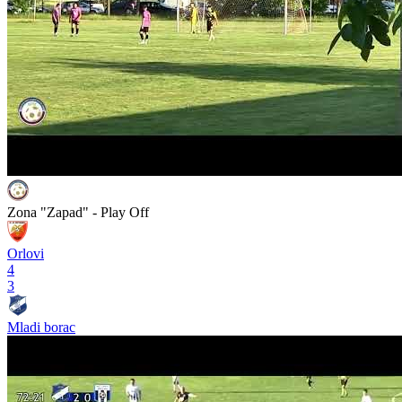
Zona "Zapad" - Play Off
Orlovi
4
3
Mladi borac