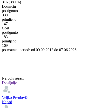
316
(38.1%)
Domaćin
postignuto
330
primljeno
147
Gost
postignuto
183
primljeno
169
posmatrani period: od 09.09.2012 do 07.06.2026
Najbolji igrači
Detaljnije
Veljko Prvulović
Napad