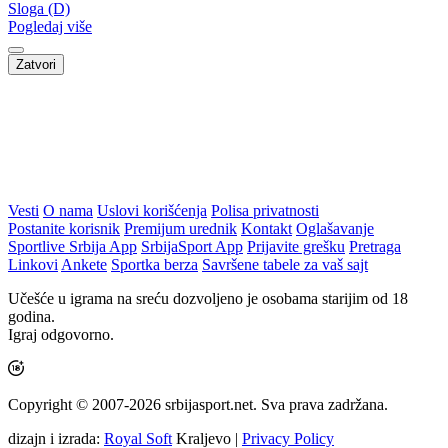
Sloga (D)
Pogledaj više
Zatvori
Vesti
O nama
Uslovi korišćenja
Polisa privatnosti
Postanite korisnik
Premijum urednik
Kontakt
Oglašavanje
Sportlive Srbija App
SrbijaSport App
Prijavite grešku
Pretraga
Linkovi
Ankete
Sportka berza
Savršene tabele za vaš sajt
Učešće u igrama na sreću dozvoljeno je osobama starijim od 18
godina.
Igraj odgovorno.
Copyright © 2007-2026 srbijasport.net. Sva prava zadržana.
dizajn i izrada:
Royal Soft
Kraljevo |
Privacy Policy