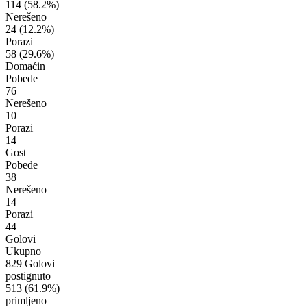
114
(58.2%)
Nerešeno
24
(12.2%)
Porazi
58
(29.6%)
Domaćin
Pobede
76
Nerešeno
10
Porazi
14
Gost
Pobede
38
Nerešeno
14
Porazi
44
Golovi
Ukupno
829 Golovi
postignuto
513
(61.9%)
primljeno