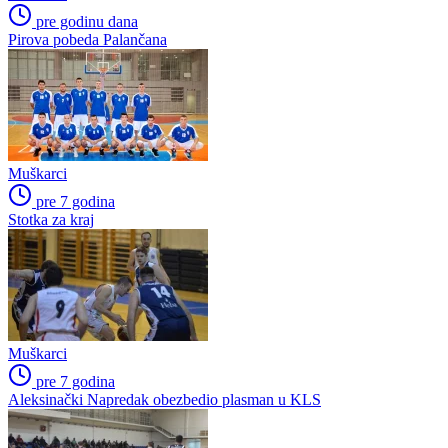
pre godinu dana
Pirova pobeda Palančana
Muškarci
pre 7 godina
Stotka za kraj
Muškarci
pre 7 godina
Aleksinački Napredak obezbedio plasman u KLS