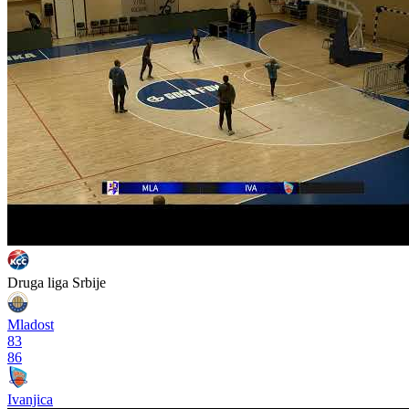
Druga liga Srbije
Mladost
83
86
Ivanjica