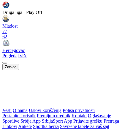
Druga liga - Play Off
Mladost
77
62
Hercegovac
Pogledaj više
Zatvori
Vesti
O nama
Uslovi korišćenja
Polisa privatnosti
Postanite korisnik
Premijum urednik
Kontakt
Oglašavanje
Sportlive Srbija App
SrbijaSport App
Prijavite grešku
Pretraga
Linkovi
Ankete
Sportka berza
Savršene tabele za vaš sajt