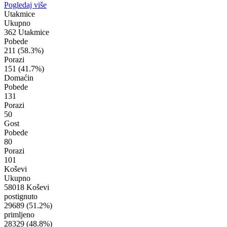
Pogledaj više
Utakmice
Ukupno
362 Utakmice
Pobede
211
(58.3%)
Porazi
151
(41.7%)
Domaćin
Pobede
131
Porazi
50
Gost
Pobede
80
Porazi
101
Koševi
Ukupno
58018 Koševi
postignuto
29689
(51.2%)
primljeno
28329
(48.8%)