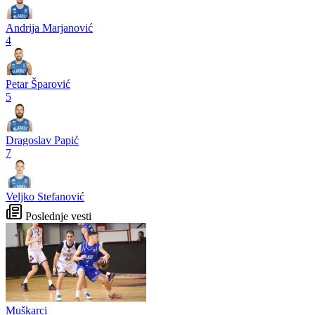
Andrija Marjanović
4
Petar Šparović
5
Dragoslav Papić
7
Veljko Stefanović
Poslednje vesti
Muškarci