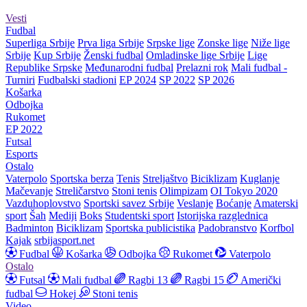
Vesti
Fudbal
Superliga Srbije
Prva liga Srbije
Srpske lige
Zonske lige
Niže lige
Srbije
Kup Srbije
Ženski fudbal
Omladinske lige Srbije
Lige
Republike Srpske
Međunarodni fudbal
Prelazni rok
Mali fudbal -
Turniri
Fudbalski stadioni
EP 2024
SP 2022
SP 2026
Košarka
Odbojka
Rukomet
EP 2022
Futsal
Esports
Ostalo
Vaterpolo
Sportska berza
Tenis
Streljaštvo
Biciklizam
Kuglanje
Mačevanje
Streličarstvo
Stoni tenis
Olimpizam
OI Tokyo 2020
Vazduhoplovstvo
Sportski savez Srbije
Veslanje
Boćanje
Amaterski
sport
Šah
Mediji
Boks
Studentski sport
Istorijska razglednica
Badminton
Biciklizam
Sportska publicistika
Padobranstvo
Korfbol
Kajak
srbijasport.net
Fudbal
Košarka
Odbojka
Rukomet
Vaterpolo
Ostalo
Futsal
Mali fudbal
Ragbi 13
Ragbi 15
Američki
fudbal
Hokej
Stoni tenis
Video