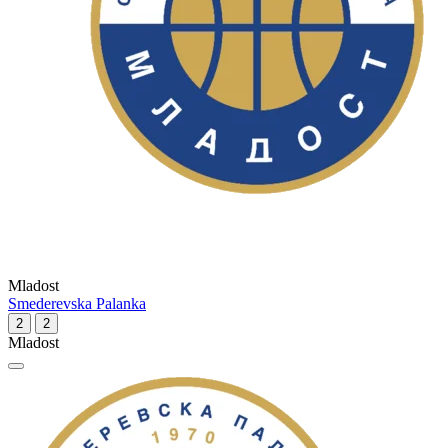
Mladost
Smederevska Palanka
2
2
Mladost