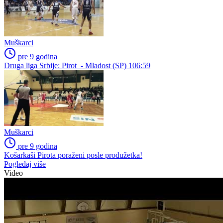
Muškarci
pre 9 godina
Druga liga Srbije: Pirot - Mladost (SP) 106:59
Muškarci
pre 9 godina
Košarkaši Pirota poraženi posle produžetka!
Pogledaj više
Video