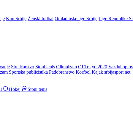
ije
Kup Srbije
Ženski fudbal
Omladinske lige Srbije
Lige Republike S
vanje
Streličarstvo
Stoni tenis
Olimpizam
OI Tokyo 2020
Vazduhoplov
izam
Sportska publicistika
Padobranstvo
Korfbol
Kajak
srbijasport.net
l
Hokej
Stoni tenis