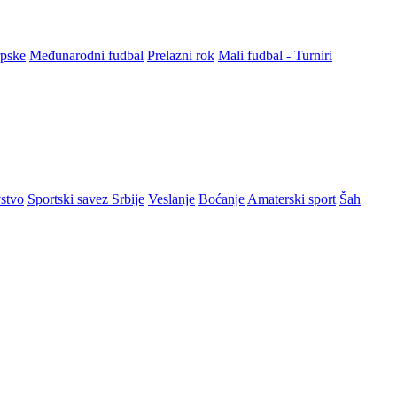
rpske
Međunarodni fudbal
Prelazni rok
Mali fudbal - Turniri
stvo
Sportski savez Srbije
Veslanje
Boćanje
Amaterski sport
Šah