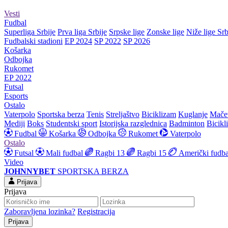
Vesti
Fudbal
Superliga Srbije
Prva liga Srbije
Srpske lige
Zonske lige
Niže lige Srb
Fudbalski stadioni
EP 2024
SP 2022
SP 2026
Košarka
Odbojka
Rukomet
EP 2022
Futsal
Esports
Ostalo
Vaterpolo
Sportska berza
Tenis
Streljaštvo
Biciklizam
Kuglanje
Mače
Mediji
Boks
Studentski sport
Istorijska razglednica
Badminton
Bicikl
Fudbal
Košarka
Odbojka
Rukomet
Vaterpolo
Ostalo
Futsal
Mali fudbal
Ragbi 13
Ragbi 15
Američki fudba
Video
JOHNNYBET
SPORTSKA BERZA
Prijava
Prijava
Zaboravljena lozinka?
Registracija