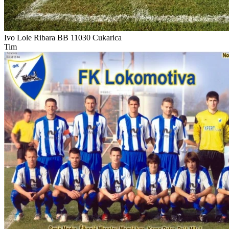
Ivo Lole Ribara BB
11030 Cukarica
Tim