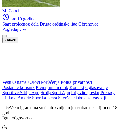
Muškarci
pre 10 godina
Start prolećnog dela Druge opštinske lige Obrenovac
Pogledaj više
Zatvori
Vesti
O nama
Uslovi korišćenja
Polisa privatnosti
Postanite korisnik
Premijum urednik
Kontakt
Oglašavanje
Sportlive Srbija App
SrbijaSport App
Prijavite grešku
Pretraga
Linkovi
Ankete
Sportka berza
Savršene tabele za vaš sajt
Učešće u igrama na sreću dozvoljeno je osobama starijim od 18
godina.
Igraj odgovorno.