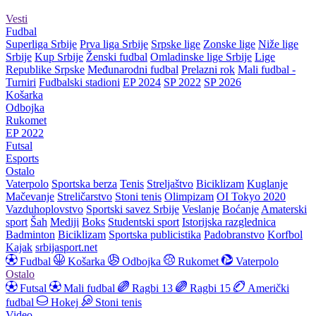
Vesti
Fudbal
Superliga Srbije
Prva liga Srbije
Srpske lige
Zonske lige
Niže lige
Srbije
Kup Srbije
Ženski fudbal
Omladinske lige Srbije
Lige
Republike Srpske
Međunarodni fudbal
Prelazni rok
Mali fudbal -
Turniri
Fudbalski stadioni
EP 2024
SP 2022
SP 2026
Košarka
Odbojka
Rukomet
EP 2022
Futsal
Esports
Ostalo
Vaterpolo
Sportska berza
Tenis
Streljaštvo
Biciklizam
Kuglanje
Mačevanje
Streličarstvo
Stoni tenis
Olimpizam
OI Tokyo 2020
Vazduhoplovstvo
Sportski savez Srbije
Veslanje
Boćanje
Amaterski
sport
Šah
Mediji
Boks
Studentski sport
Istorijska razglednica
Badminton
Biciklizam
Sportska publicistika
Padobranstvo
Korfbol
Kajak
srbijasport.net
Fudbal
Košarka
Odbojka
Rukomet
Vaterpolo
Ostalo
Futsal
Mali fudbal
Ragbi 13
Ragbi 15
Američki
fudbal
Hokej
Stoni tenis
Video