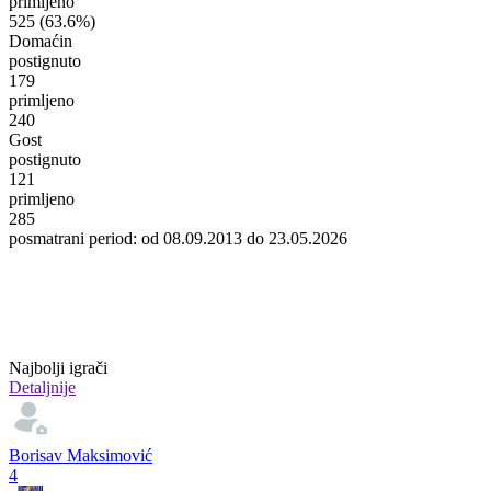
primljeno
525
(63.6%)
Domaćin
postignuto
179
primljeno
240
Gost
postignuto
121
primljeno
285
posmatrani period: od 08.09.2013 do 23.05.2026
Najbolji igrači
Detaljnije
Borisav Maksimović
4