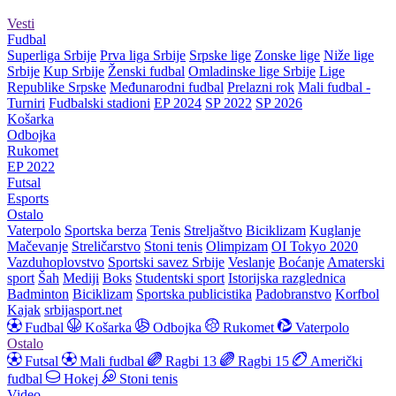
Vesti
Fudbal
Superliga Srbije
Prva liga Srbije
Srpske lige
Zonske lige
Niže lige
Srbije
Kup Srbije
Ženski fudbal
Omladinske lige Srbije
Lige
Republike Srpske
Međunarodni fudbal
Prelazni rok
Mali fudbal -
Turniri
Fudbalski stadioni
EP 2024
SP 2022
SP 2026
Košarka
Odbojka
Rukomet
EP 2022
Futsal
Esports
Ostalo
Vaterpolo
Sportska berza
Tenis
Streljaštvo
Biciklizam
Kuglanje
Mačevanje
Streličarstvo
Stoni tenis
Olimpizam
OI Tokyo 2020
Vazduhoplovstvo
Sportski savez Srbije
Veslanje
Boćanje
Amaterski
sport
Šah
Mediji
Boks
Studentski sport
Istorijska razglednica
Badminton
Biciklizam
Sportska publicistika
Padobranstvo
Korfbol
Kajak
srbijasport.net
Fudbal
Košarka
Odbojka
Rukomet
Vaterpolo
Ostalo
Futsal
Mali fudbal
Ragbi 13
Ragbi 15
Američki
fudbal
Hokej
Stoni tenis
Video