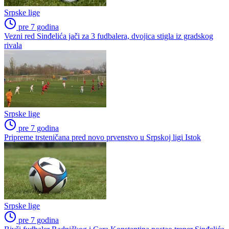
Srpske lige
pre 7 godina
Vezni red Sinđelića jači za 3 fudbalera, dvojica stigla iz gradskog
rivala
Srpske lige
pre 7 godina
Pripreme trsteničana pred novo prvenstvo u Srpskoj ligi Istok
Srpske lige
pre 7 godina