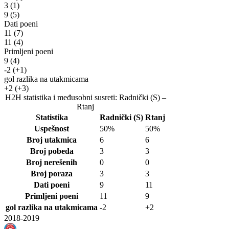
3
(1)
9
(5)
Dati poeni
11
(7)
11
(4)
Primljeni poeni
9
(4)
-2
(+1)
gol razlika na utakmicama
+2
(+3)
H2H statistika i međusobni susreti: Radnički (S) –
Rtanj
Statistika
Radnički (S)
Rtanj
Uspešnost
50%
50%
Broj utakmica
6
6
Broj pobeda
3
3
Broj nerešenih
0
0
Broj poraza
3
3
Dati poeni
9
11
Primljeni poeni
11
9
gol razlika na utakmicama
-2
+2
2018-2019