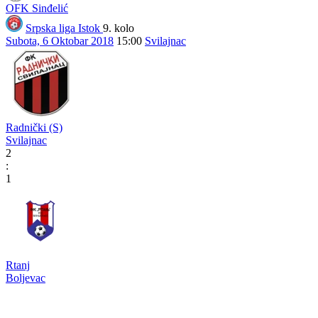
OFK Sinđelić
Srpska liga Istok
9. kolo
Subota, 6 Oktobar 2018
15:00
Svilajnac
Radnički (S)
Svilajnac
2
:
1
Rtanj
Boljevac