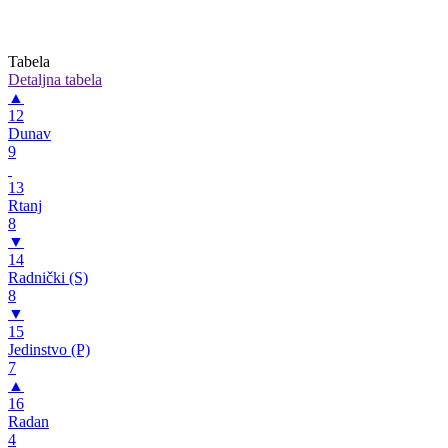
Tabela
Detaljna tabela
▲
12
Dunav
9
13
Rtanj
8
▼
14
Radnički (S)
8
▼
15
Jedinstvo (P)
7
▲
16
Radan
4