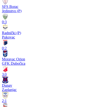
SFS Borac
Jedinstvo (P)
0:3
Radnički (P)
Pukovac
0:2
Moravac Orion
GFK Dubočica
3:0
Dunav
Zaplanjac
2:1