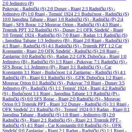
2:0
Jedinstvo (P)
Pukovac - Radnički (S) 2:0
Dunav - Rtanj 2:3
Radnički (S) -
Jedinstvo (P) 1:0
Rtanj - Temnić 1924 2:1
Budućnost - Radnički (S)
10:0
Jagodina Tabane - Rtanj 1:0
Radnički (S) - Radnički (P) 2:4
Rtanj - SFS Borac 1:2
Moravac Orion - Radnički (S) 4:3
Rtanj -
Trstenik PPT 3:2
Radnički (S) - Dunav 2:1
OFK Sinđelić - Rtanj
3:0
Temnić 1924 - Radnički (S) 7:0
Rtanj - Radan 1:1
Radnički (S)
- Jagodina Tabane 1:3
Jedinstvo (B) - Rtanj 2:0
Rtanj - Radnički (S)
4:1
Rtanj - Radnički (S) 4:1
Radnički (S) - Trstenik PPT 1:2
Car
Konstantin - Rtanj 2:0
OFK Sinđelić - Radnički (S) 2:0
Rtanj -
Zaplanjac 0:0
Radnički (S) - Radan 2:2
GFK Dubočica - Rtanj 1:0
Jedinstvo (B) - Radnički (S) 1:3
Rtanj - Pukovac 7:1
Radnički (S) -
SFS Borac 1:1
Jedinstvo (P) - Rtanj 3:1
Radnički (S) - Car
Konstantin 3:1
Rtanj - Budućnost 1:4
Zaplanjac - Radnički (S) 4:1
Radnički (P) - Rtanj 6:1
Radnički (S) - GFK Dubočica 1:2
Rtanj -
Moravac Orion 0:1
Radnički (S) - Pukovac 7:0
Rtanj - Dunav 3:5
Jedinstvo (P) - Radnički (S) 1:1
Temnić 1924 - Rtanj 4:2
Radnički
(S) - Budućnost 1:1
Rtanj - Jagodina Tabane 1:3
Radnički (P) -
Radnički (S) 6:0
SFS Borac - Rtanj 2:0
Radnički (S) - Moravac
Orion 0:3
Trstenik PPT - Rtanj 3:2
Dunav - Radnički (S) 3:1
Rtanj -
OFK Sinđelić 2:1
Radnički (S) - Temnić 1924 0:3
Radan - Rtanj 0:1
Jagodina Tabane - Radnički (S) 1:0
Rtanj - Jedinstvo (B) 2:0
Radnički (S) - Rtanj 2:1
Radnički (S) - Rtanj 2:1
Trstenik PPT -
Radnički (S) 4:1
Rtanj - Car Konstantin 0:0
Radnički (S) - OFK
Sinđelić 0:0
Zaplanjac - Rtanj 2:1
Radan - Radnički (S) 1:1
Rtanj -