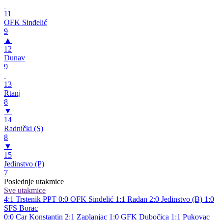
11
OFK Sinđelić
9
▲
12
Dunav
9
13
Rtanj
8
▼
14
Radnički (S)
8
▼
15
Jedinstvo (P)
7
Poslednje utakmice
Sve utakmice
4:1
Trstenik PPT
0:0
OFK Sinđelić
1:1
Radan
2:0
Jedinstvo (B)
1:0
SFS Borac
0:0
Car Konstantin
2:1
Zaplanjac
1:0
GFK Dubočica
1:1
Pukovac