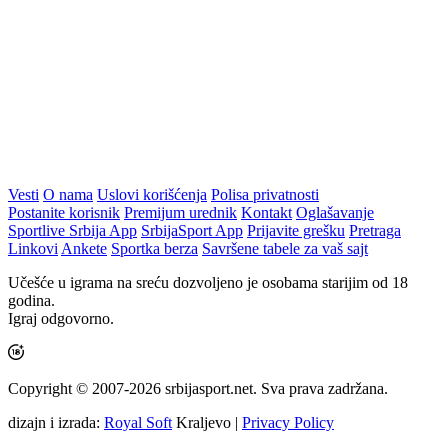
Vesti
O nama
Uslovi korišćenja
Polisa privatnosti
Postanite korisnik
Premijum urednik
Kontakt
Oglašavanje
Sportlive Srbija App
SrbijaSport App
Prijavite grešku
Pretraga
Linkovi
Ankete
Sportka berza
Savršene tabele za vaš sajt
Učešće u igrama na sreću dozvoljeno je osobama starijim od 18
godina.
Igraj odgovorno.
Copyright © 2007-2026 srbijasport.net. Sva prava zadržana.
dizajn i izrada:
Royal Soft
Kraljevo |
Privacy Policy