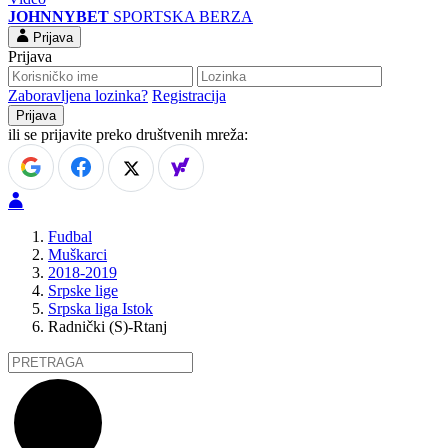
JOHNNYBET
SPORTSKA BERZA
Prijava
Prijava
Zaboravljena lozinka?
Registracija
ili se prijavite preko društvenih mreža:
Fudbal
Muškarci
2018-2019
Srpske lige
Srpska liga Istok
Radnički (S)-Rtanj