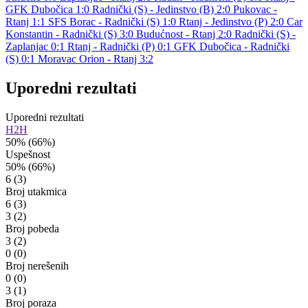
GFK Dubočica 1:0
Radnički (S) - Jedinstvo (B) 2:0
Pukovac -
Rtanj 1:1
SFS Borac - Radnički (S) 1:0
Rtanj - Jedinstvo (P) 2:0
Car
Konstantin - Radnički (S) 3:0
Budućnost - Rtanj 2:0
Radnički (S) -
Zaplanjac 0:1
Rtanj - Radnički (P) 0:1
GFK Dubočica - Radnički
(S) 0:1
Moravac Orion - Rtanj 3:2
Uporedni rezultati
Uporedni rezultati
H2H
50%
(66%)
Uspešnost
50%
(66%)
6
(3)
Broj utakmica
6
(3)
3
(2)
Broj pobeda
3
(2)
0
(0)
Broj nerešenih
0
(0)
3
(1)
Broj poraza