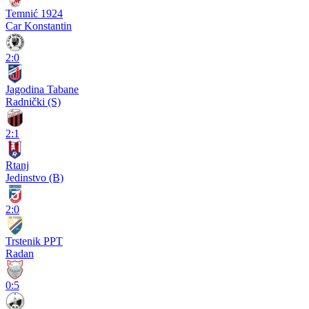
Temnić 1924
Car Konstantin
2:0
Jagodina Tabane
Radnički (S)
2:1
Rtanj
Jedinstvo (B)
2:0
Trstenik PPT
Radan
0:5