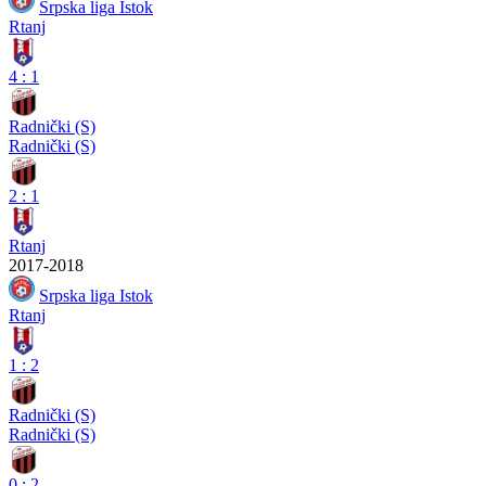
Srpska liga Istok
Rtanj
4
:
1
Radnički (S)
Radnički (S)
2
:
1
Rtanj
2017-2018
Srpska liga Istok
Rtanj
1
:
2
Radnički (S)
Radnički (S)
0
:
2