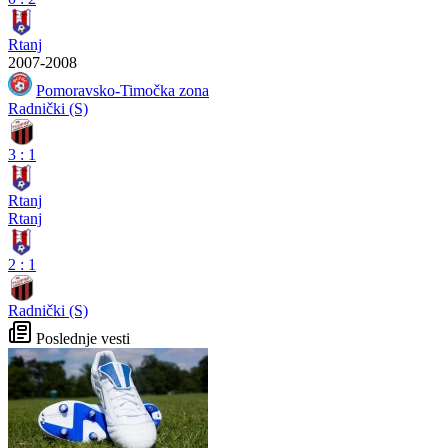
Rtanj
2007-2008
Pomoravsko-Timočka zona
Radnički (S)
3
:
1
Rtanj
Rtanj
2
:
1
Radnički (S)
Poslednje vesti