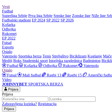
Vesti
Fudbal
Superliga Srbije
Prva liga Srbije
Srpske lige
Zonske lige
Niže lige Srb
Fudbalski stadioni
EP 2024
SP 2022
SP 2026
Košarka
Odbojka
Rukomet
EP 2022
Futsal
Esports
Ostalo
Vaterpolo
Sportska berza
Tenis
Streljaštvo
Biciklizam
Kuglanje
Mače
Mediji
Boks
Studentski sport
Istorijska razglednica
Badminton
Bicikl
Fudbal
Košarka
Odbojka
Rukomet
Vaterpolo
Ostalo
Futsal
Mali fudbal
Ragbi 13
Ragbi 15
Američki fudba
Video
JOHNNYBET
SPORTSKA BERZA
Prijava
Prijava
Zaboravljena lozinka?
Registracija