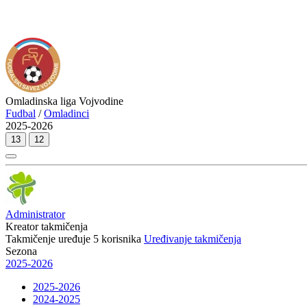
Omladinska liga Vojvodine
Fudbal
/
Omladinci
2025-2026
13
12
Administrator
Kreator takmičenja
Takmičenje uređuje
5
korisnika
Uređivanje takmičenja
Sezona
2025-2026
2025-2026
2024-2025