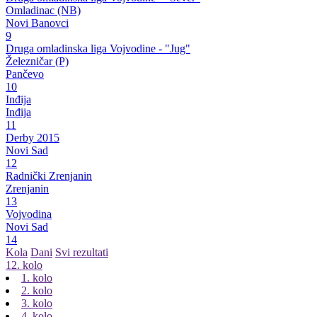
Omladinac (NB)
Novi Banovci
9
Druga omladinska liga Vojvodine - "Jug"
Železničar (P)
Pančevo
10
Inđija
Inđija
11
Derby 2015
Novi Sad
12
Radnički Zrenjanin
Zrenjanin
13
Vojvodina
Novi Sad
14
Kola
Dani
Svi rezultati
12. kolo
1. kolo
2. kolo
3. kolo
4. kolo