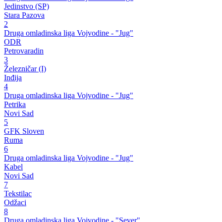
Jedinstvo (SP)
Stara Pazova
2
Druga omladinska liga Vojvodine - "Jug"
ODR
Petrovaradin
3
Železničar (I)
Inđija
4
Druga omladinska liga Vojvodine - "Jug"
Petrika
Novi Sad
5
GFK Sloven
Ruma
6
Druga omladinska liga Vojvodine - "Jug"
Kabel
Novi Sad
7
Tekstilac
Odžaci
8
Druga omladinska liga Vojvodine - "Sever"