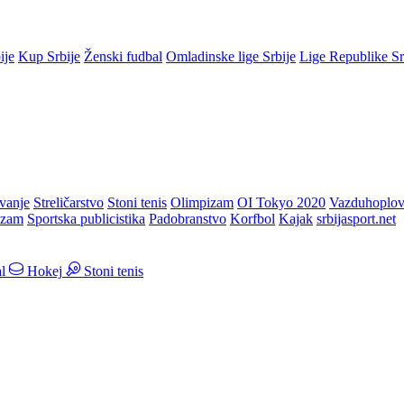
ije
Kup Srbije
Ženski fudbal
Omladinske lige Srbije
Lige Republike S
vanje
Streličarstvo
Stoni tenis
Olimpizam
OI Tokyo 2020
Vazduhoplov
izam
Sportska publicistika
Padobranstvo
Korfbol
Kajak
srbijasport.net
l
Hokej
Stoni tenis