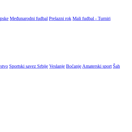
rpske
Međunarodni fudbal
Prelazni rok
Mali fudbal - Turniri
stvo
Sportski savez Srbije
Veslanje
Boćanje
Amaterski sport
Šah