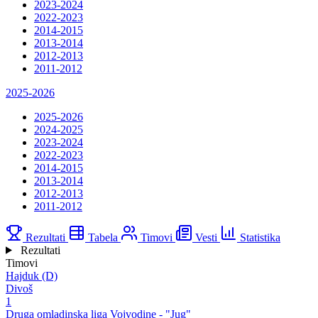
2023-2024
2022-2023
2014-2015
2013-2014
2012-2013
2011-2012
2025-2026
2025-2026
2024-2025
2023-2024
2022-2023
2014-2015
2013-2014
2012-2013
2011-2012
Rezultati
Tabela
Timovi
Vesti
Statistika
Rezultati
Timovi
Hajduk (D)
Divoš
1
Druga omladinska liga Vojvodine - "Jug"