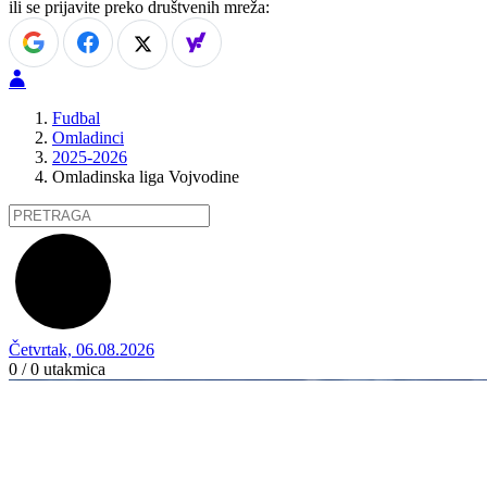
ili se prijavite preko društvenih mreža:
Fudbal
Omladinci
2025-2026
Omladinska liga Vojvodine
Četvrtak, 06.08.2026
0 / 0
utakmica