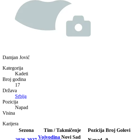
Damjan Jović
Kategorija
Kadeti
Broj godina
17
Država
Srbija
Pozicija
Napad
Visina
Karijera
Sezona
Tim / Takmičenje
Pozicija
Broj
Golovi
Vojvodina
Novi Sad
2026-2027
Napad
9