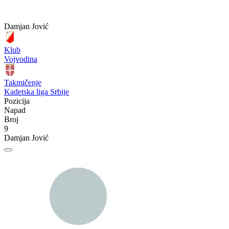
Damjan Jović
Klub
Vojvodina
Takmičenje
Kadetska liga Srbije
Pozicija
Napad
Broj
9
Damjan Jović