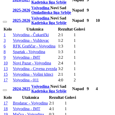
Kadetska liga Srbije
Vojvodina
Novi Sad
2025-2026
Napad
9
Omladinska liga Srbije
Vojvodina
Novi Sad
2025-2026
Napad
9
10
Kadetska liga Srbije
Kolo
Utakmica
Rezultat
Golovi
1
Vojvodina - Čukarički
2:1
1
3
Vojvodina - Voždovac
1:2
1
6
RFK Grafičar - Vojvodina
1:3
1
8
Spartak - Vojvodina
1:3
1
9
Vojvodina - IMT
2:2
1
10
Novi Pazar - Vojvodina
2:4
1
13
Vojvodina - Crvena zvezda
3:2
1
15
Vojvodina - Vošini klinci
2:1
1
17
Vojvodina - 011
4:0
2
Vojvodina
Novi Sad
2024-2025
Napad
9
4
Kadetska liga Srbije
Kolo
Utakmica
Rezultat
Golovi
17
Brodarac - Vojvodina
2:1
1
18
Vojvodina - IMT
4:1
1
19
Mačva - Vojvodina
0:3
1