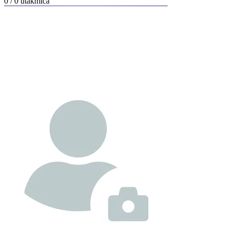
0 / 0
utakmica