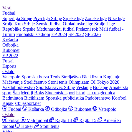
Vesti
Fudbal
Superliga Srbije
Prva liga Srbije
Srpske lige
Zonske lige
Niže lige
Srbije
Kup Srbije
Ženski fudbal
Omladinske lige Srbije
Lige
Republike Srpske
Međunarodni fudbal
Prelazni rok
Mali fudbal -
Turniri
Fudbalski stadioni
EP 2024
SP 2022
SP 2026
Košarka
Odbojka
Rukomet
EP 2022
Futsal
Esports
Ostalo
Vaterpolo
Sportska berza
Tenis
Streljaštvo
Biciklizam
Kuglanje
Mačevanje
Streličarstvo
Stoni tenis
Olimpizam
OI Tokyo 2020
Vazduhoplovstvo
Sportski savez Srbije
Veslanje
Boćanje
Amaterski
sport
Šah
Mediji
Boks
Studentski sport
Istorijska razglednica
Badminton
Biciklizam
Sportska publicistika
Padobranstvo
Korfbol
Kajak
srbijasport.net
Fudbal
Košarka
Odbojka
Rukomet
Vaterpolo
Ostalo
Futsal
Mali fudbal
Ragbi 13
Ragbi 15
Američki
fudbal
Hokej
Stoni tenis
Video