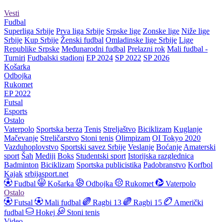
Vesti
Fudbal
Superliga Srbije
Prva liga Srbije
Srpske lige
Zonske lige
Niže lige
Srbije
Kup Srbije
Ženski fudbal
Omladinske lige Srbije
Lige
Republike Srpske
Međunarodni fudbal
Prelazni rok
Mali fudbal -
Turniri
Fudbalski stadioni
EP 2024
SP 2022
SP 2026
Košarka
Odbojka
Rukomet
EP 2022
Futsal
Esports
Ostalo
Vaterpolo
Sportska berza
Tenis
Streljaštvo
Biciklizam
Kuglanje
Mačevanje
Streličarstvo
Stoni tenis
Olimpizam
OI Tokyo 2020
Vazduhoplovstvo
Sportski savez Srbije
Veslanje
Boćanje
Amaterski
sport
Šah
Mediji
Boks
Studentski sport
Istorijska razglednica
Badminton
Biciklizam
Sportska publicistika
Padobranstvo
Korfbol
Kajak
srbijasport.net
Fudbal
Košarka
Odbojka
Rukomet
Vaterpolo
Ostalo
Futsal
Mali fudbal
Ragbi 13
Ragbi 15
Američki
fudbal
Hokej
Stoni tenis
Video