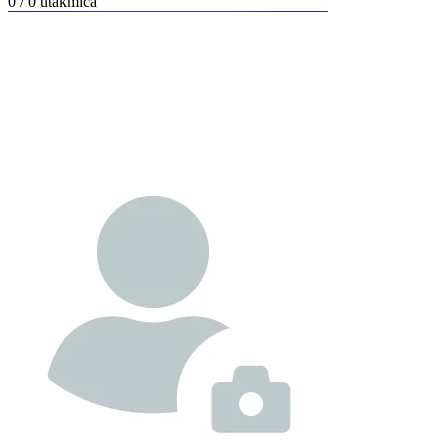
0 / 0
utakmica