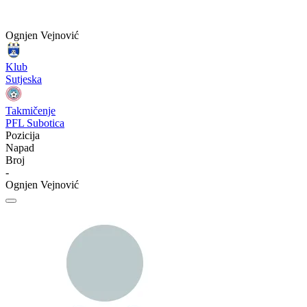
Ognjen Vejnović
Klub
Sutjeska
Takmičenje
PFL Subotica
Pozicija
Napad
Broj
-
Ognjen Vejnović