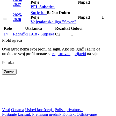
Polje
Napad
2027
PFL Subotica
Sutjeska
Bačko Dobro
2025-
Polje
Napad
1
2026
Vojvođanska liga "Sever"
Kolo
Utakmica
Rezultat
Golovi
14
Radnički 1918 - Sutjeska
6:2
1
Profil igrača
Ovaj igrač nema svoj profil na sajtu. Ako ste igrač i želite da
uređujete svoj profil morate se
registrovati
i
prijaviti
na sajtu.
Poruka
Zatvori
Vesti
O nama
Uslovi korišćenja
Polisa privatnosti
Postanite korisnik
Premijum urednik
Kontakt
Oglašavanje