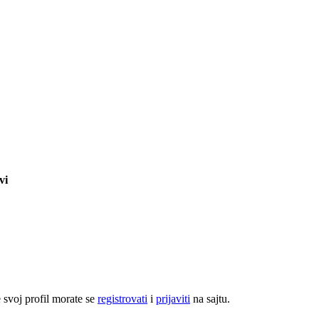
vi
e svoj profil morate se
registrovati
i
prijaviti
na sajtu.