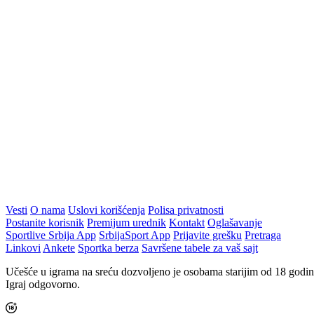
Vesti
O nama
Uslovi korišćenja
Polisa privatnosti
Postanite korisnik
Premijum urednik
Kontakt
Oglašavanje
Sportlive Srbija App
SrbijaSport App
Prijavite grešku
Pretraga
Linkovi
Ankete
Sportka berza
Savršene tabele za vaš sajt
Učešće u igrama na sreću dozvoljeno je osobama starijim od 18 godin
Igraj odgovorno.