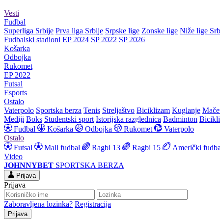
Vesti
Fudbal
Superliga Srbije
Prva liga Srbije
Srpske lige
Zonske lige
Niže lige Srb
Fudbalski stadioni
EP 2024
SP 2022
SP 2026
Košarka
Odbojka
Rukomet
EP 2022
Futsal
Esports
Ostalo
Vaterpolo
Sportska berza
Tenis
Streljaštvo
Biciklizam
Kuglanje
Mače
Mediji
Boks
Studentski sport
Istorijska razglednica
Badminton
Bicikl
Fudbal
Košarka
Odbojka
Rukomet
Vaterpolo
Ostalo
Futsal
Mali fudbal
Ragbi 13
Ragbi 15
Američki fudba
Video
JOHNNYBET
SPORTSKA BERZA
Prijava
Prijava
Zaboravljena lozinka?
Registracija