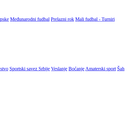
rpske
Međunarodni fudbal
Prelazni rok
Mali fudbal - Turniri
stvo
Sportski savez Srbije
Veslanje
Boćanje
Amaterski sport
Šah