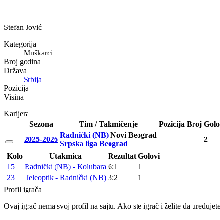
Stefan Jović
Kategorija
Muškarci
Broj godina
Država
Srbija
Pozicija
Visina
Karijera
Sezona
Tim / Takmičenje
Pozicija
Broj
Golo
Radnički (NB)
Novi Beograd
2025-2026
2
Srpska liga Beograd
Kolo
Utakmica
Rezultat
Golovi
15
Radnički (NB) - Kolubara
6:1
1
23
Teleoptik - Radnički (NB)
3:2
1
Profil igrača
Ovaj igrač nema svoj profil na sajtu. Ako ste igrač i želite da uređujet