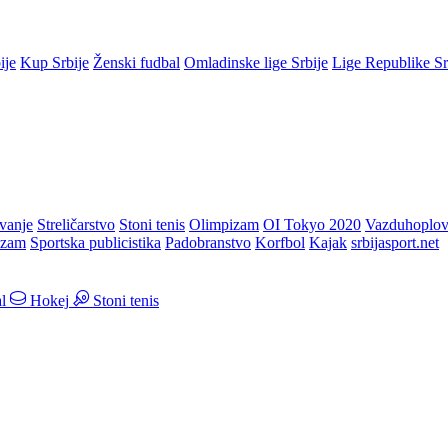
ije
Kup Srbije
Ženski fudbal
Omladinske lige Srbije
Lige Republike S
vanje
Streličarstvo
Stoni tenis
Olimpizam
OI Tokyo 2020
Vazduhoplov
izam
Sportska publicistika
Padobranstvo
Korfbol
Kajak
srbijasport.net
l
Hokej
Stoni tenis