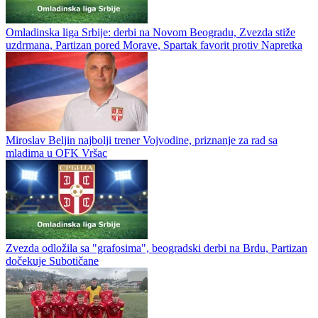
Omladinska liga Srbije: derbi na Novom Beogradu, Zvezda stiže
uzdrmana, Partizan pored Morave, Spartak favorit protiv Napretka
Miroslav Beljin najbolji trener Vojvodine, priznanje za rad sa
mladima u OFK Vršac
Zvezda odložila sa "grafosima", beogradski derbi na Brdu, Partizan
dočekuje Subotičane