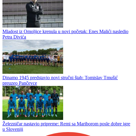
Mladost iz Omoljice krenula u novi početak: Enes Malići nasledio
Petra Divića
Dinamo 1945 predstavio novi stručni štab: Tomislav Tmušić
preuzeo Pančevce
Železničar nastavio pripreme: Remi sa Mariborom posle dobre igre
u Sloveniji