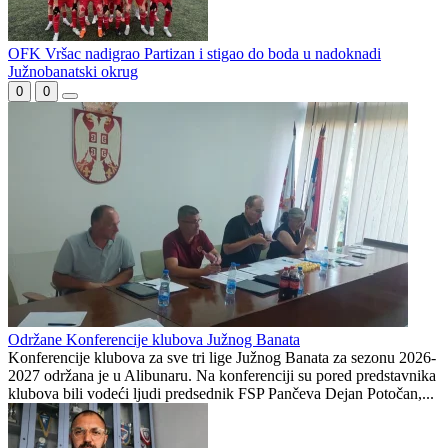
OFK Vršac nadigrao Partizan i stigao do boda u nadoknadi
Južnobanatski okrug
0
0
Održane Konferencije klubova Južnog Banata
Konferencije klubova za sve tri lige Južnog Banata za sezonu 2026-
2027 održana je u Alibunaru. Na konferenciji su pored predstavnika
klubova bili vodeći ljudi predsednik FSP Pančeva Dejan Potočan,...