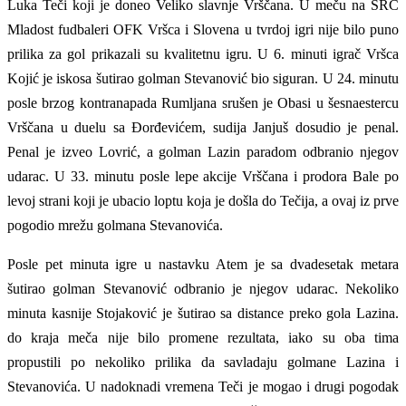
Luka Teči koji je doneo Veliko slavnje Vrščana. U meču na SRC
Mladost fudbaleri OFK Vršca i Slovena u tvrdoj igri nije bilo puno
prilika za gol prikazali su kvalitetnu igru. U 6. minuti igrač Vršca
Kojić je iskosa šutirao golman Stevanović bio siguran. U 24. minutu
posle brzog kontranapada Rumljana srušen je Obasi u šesnaestercu
Vrščana u duelu sa Đorđevićem, sudija Janjuš dosudio je penal.
Penal je izveo Lovrić, a golman Lazin paradom odbranio njegov
udarac. U 33. minutu posle lepe akcije Vrščana i prodora Bale po
levoj strani koji je ubacio loptu koja je došla do Tečija, a ovaj iz prve
pogodio mrežu golmana Stevanovića.
Posle pet minuta igre u nastavku Atem je sa dvadesetak metara
šutirao golman Stevanović odbranio je njegov udarac. Nekoliko
minuta kasnije Stojaković je šutirao sa distance preko gola Lazina.
do kraja meča nije bilo promene rezultata, iako su oba tima
propustili po nekoliko prilika da savladaju golmane Lazina i
Stevanovića. U nadoknadi vremena Teči je mogao i drugi pogodak