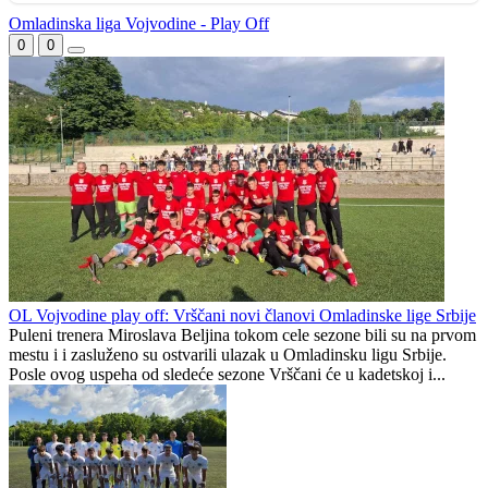
Omladinska liga Vojvodine - Play Off
0
0
OL Vojvodine play off: Vrščani novi članovi Omladinske lige Srbije
Puleni trenera Miroslava Beljina tokom cele sezone bili su na prvom
mestu i i zasluženo su ostvarili ulazak u Omladinsku ligu Srbije.
Posle ovog uspeha od sledeće sezone Vrščani će u kadetskoj i...