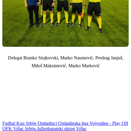
Delegat Branko Stojkovski, Marko Naumović, Predrag Janjuš,
Miloš Maksimović, Marko Marković
Fudbal
Kup Srbije
Omladinci
Omladinska liga Vojvodine - Play Off
OFK Vršac
Srbija
Južnobanatski okrug
Vršac