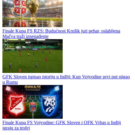
Finale Kupa FS RZS: Budućnost Krušik juri pehar, oslabljena
Mačva traži iznenađenje
GFK Sloven ispisao istoriju u Inđiji: Kup Vojvodine prvi put stigao
u Rumu
Finale Kupa FS Vojvodine: GFK Sloven i OFK Vrbas u Inđiji
igraju za trofej