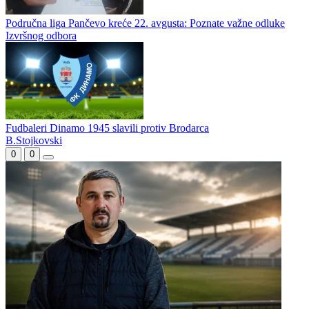
Područna liga Pančevo kreće 22. avgusta: Poznate važne odluke
Izvršnog odbora
Fudbaleri Dinamo 1945 slavili protiv Brodarca
B.Stojkovski
0
0