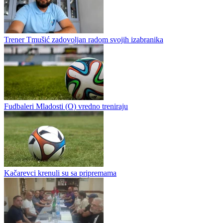
Trener Tmušić zadovoljan radom svojih izabranika
Fudbaleri Mladosti (O) vredno treniraju
Kačarevci krenuli su sa pripremama