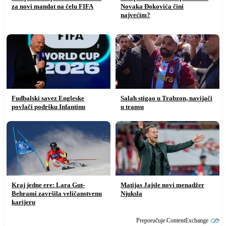
za novi mandat na čelu FIFA
Novaka Đokovića čini
najvećim?
Fudbalski savez Engleske
Salah stigao u Trabzon, navijači
povlači podršku Infantinu
u transu
Kraj jedne ere: Lara Gut-
Matijas Jajsle novi menadžer
Behrami završila veličanstvenu
Njuksla
karijeru
Preporučuje ContentExchange