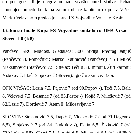
da postigne, ali je njegov udarac završio pored stative. Pehar
namenjen pobedniku kupa za omladince kapitenu ekipe iz Vršca
Marku Velevskom predao je ispred FS Vojvodine Vojislav Kesić .
Utakmica finale Kupa FS Vojvodine omladinci: OFK Vršac -
Sloven 1:0 (1:0)
Pančevo. SRC Mladost. Gledalaca: 300. Sudija: Predrag Janjuš
(Pančevo) 8. Pomoćnici: Marko Naumović (Pančevo) 7,5 i Miloš
Maksimović (Starčevo) 7,5. Strelac: Teči u 33. minutu. Žuti kartoni:
Vidaković, Ilkić, Stojaković (Sloven). Igrač utakmice: Bala.
OFK VRŠAC: Lazin 7,5, Pajović 7 (od 90.Popov -), Teči 7,5, Bala
8, Velevski 7,5, Bosanac 7 (od 83.Pastor -), Kojić 7, Milošević 7 (od
62.Lazić 7), Đorđević 7, Atem 8, Milosavljević 7.
SLOVEN: Stevanović 7,5, Đapić 7, Vidaković 7 ( od 71.Degenek
6,5), Stojaković 7 (od 84. Jankulov -), Dajin 6,5, Živković 7 (od
73.Mirčetić 6,5), Obasi 7,5, Lovrić 6,5, Mijatović 6,5 (od 46.Ilkić