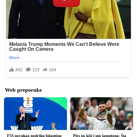
Web preporuke
FSS povukao podršku Infantinu
Ples po kiši i um šampiona: Šta