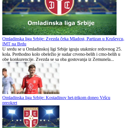
Omladinska liga Srbije: Zvezda čeka Mladost, Partizan u Kruševcu,
IMT na Brdu
U sredu se u Omladinskoj ligi Srbije igraju utakmice redovnog 25.
kola. Prethodno kolo obeležio je sudar crveno-belih i crno-belih u
obe konkurencije. Zvezda se sa oba gostovanja iz Zemunela...
Omladinska liga Srbije: Kostadinov het-trikom doneo Vršcu
preokret