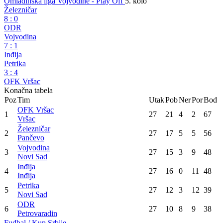
Omladinska liga Vojvodine - Play Off
5. kolo
Železničar
8
:
0
ODR
Vojvodina
7
:
1
Inđija
Petrika
3
:
4
OFK Vršac
Konačna tabela
Poz
Tim
Utak
Pob
Ner
Por
Bod
OFK Vršac
1
27
21
4
2
67
Vršac
Železničar
2
27
17
5
5
56
Pančevo
Vojvodina
3
27
15
3
9
48
Novi Sad
Inđija
4
27
16
0
11
48
Inđija
Petrika
5
27
12
3
12
39
Novi Sad
ODR
6
27
10
8
9
38
Petrovaradin
Fudbal / Kup Srbije