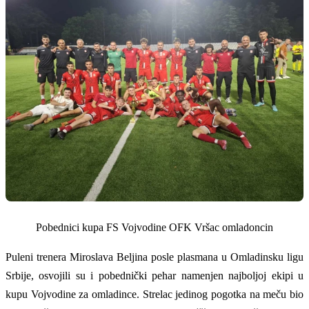
Pobednici kupa FS Vojvodine OFK Vršac omladoncin
Puleni trenera Miroslava Beljina posle plasmana u Omladinsku ligu
Srbije, osvojili su i pobednički pehar namenjen najboljoj ekipi u
kupu Vojvodine za omladince. Strelac jedinog pogotka na meču bio