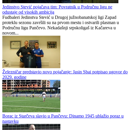
Jedinstvo Stević pojačava tim: Povratnik u Područnu ligu ne
odustaje od visokih ambicija
Fudbaleri Jedinstva Stević u Drugoj južnobanatskoj ligi Zapad
proteklu sezonu završili su na prvom mestu i ostvarili plasman u
Područnu ligu Pančevo. Nekadašnji srpskoligaš iz Kačareva u
novom...
Železničar predstavio novo pojačanje: Jasin Sbai potpisao ugovor do
2029. godine
Borac iz Starčeva slavio u Pančevu: Dinamo 1945 ublažio poraz u
nastavku