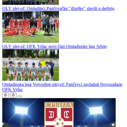
OLV plej-of: Omladinci Pančevačke "dizelke" slavili u derbiju
OLV plej-of: OFK Vršac novi član Omladinske lige Srbije
Omladinska liga Vojvodine plej-of: Pančevci savladali Novosađane
OFK Vršac
0
0