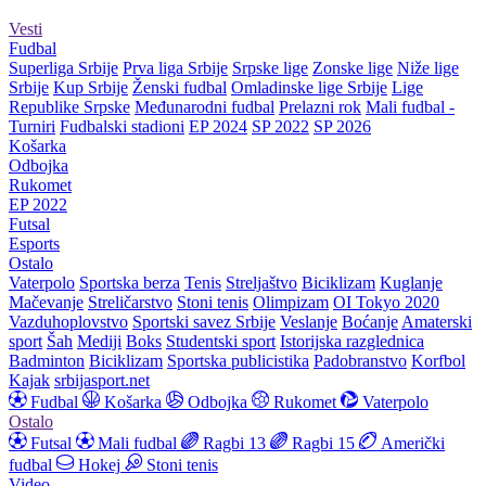
Vesti
Fudbal
Superliga Srbije
Prva liga Srbije
Srpske lige
Zonske lige
Niže lige
Srbije
Kup Srbije
Ženski fudbal
Omladinske lige Srbije
Lige
Republike Srpske
Međunarodni fudbal
Prelazni rok
Mali fudbal -
Turniri
Fudbalski stadioni
EP 2024
SP 2022
SP 2026
Košarka
Odbojka
Rukomet
EP 2022
Futsal
Esports
Ostalo
Vaterpolo
Sportska berza
Tenis
Streljaštvo
Biciklizam
Kuglanje
Mačevanje
Streličarstvo
Stoni tenis
Olimpizam
OI Tokyo 2020
Vazduhoplovstvo
Sportski savez Srbije
Veslanje
Boćanje
Amaterski
sport
Šah
Mediji
Boks
Studentski sport
Istorijska razglednica
Badminton
Biciklizam
Sportska publicistika
Padobranstvo
Korfbol
Kajak
srbijasport.net
Fudbal
Košarka
Odbojka
Rukomet
Vaterpolo
Ostalo
Futsal
Mali fudbal
Ragbi 13
Ragbi 15
Američki
fudbal
Hokej
Stoni tenis
Video