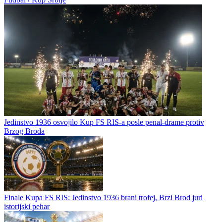
Jedinstvo 1936 osvojilo Kup FS RIS-a posle penal-drame protiv
Brzog Broda
Finale Kupa FS RIS: Jedinstvo 1936 brani trofej, Brzi Brod juri
istorijski pehar