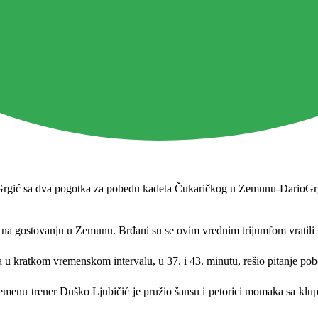
 na gostovanju u Zemunu. Brđani su se ovim vrednim trijumfom vratili n
a u kratkom vremenskom intervalu, u 37. i 43. minutu, rešio pitanje po
remenu trener Duško Ljubičić je pružio šansu i petorici momaka sa klu