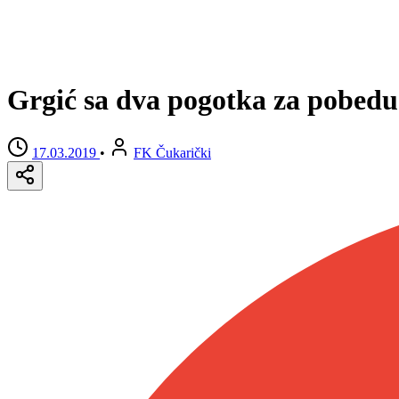
Grgić sa dva pogotka za pobed
17.03.2019
•
FK Čukarički