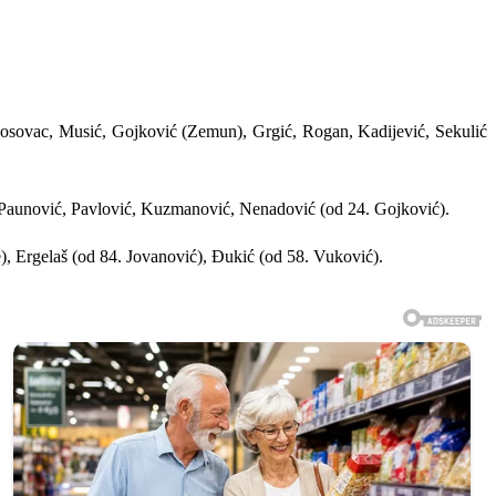
 Kosovac, Musić, Gojković (Zemun), Grgić, Rogan, Kadijević, Sekulić
, Paunović, Pavlović, Kuzmanović, Nenadović (od 24. Gojković).
, Ergelaš (od 84. Jovanović), Đukić (od 58. Vuković).