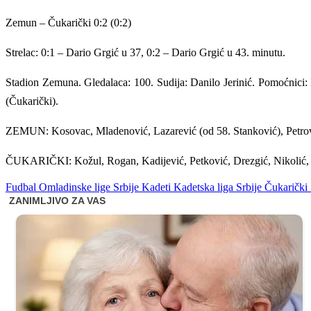
Zemun – Čukarički 0:2 (0:2)
Strelac: 0:1 – Dario Grgić u 37, 0:2 – Dario Grgić u 43. minutu.
Stadion Zemuna. Gledalaca: 100. Sudija: Danilo Jerinić. Pomoćnici:
(Čukarički).
ZEMUN: Kosovac, Mladenović, Lazarević (od 58. Stanković), Petrović
ČUKARIČKI: Kožul, Rogan, Kadijević, Petković, Drezgić, Nikolić, Aj
Fudbal
Omladinske lige Srbije
Kadeti
Kadetska liga Srbije
Čukarički