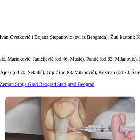
 Ivan Cvetković i Bojana Stepanović (svi iz Beograda). Žuti kartoni:
, Marinković, Janićijević (od 46. Musić), Pantić (od 63. Milanović)
dar (od 70. Sekulić), Grgić (od 88. Milanović), Kežman (od 70. Šare)
Zemun
Srbija
Grad Beograd
Stari grad
Beograd