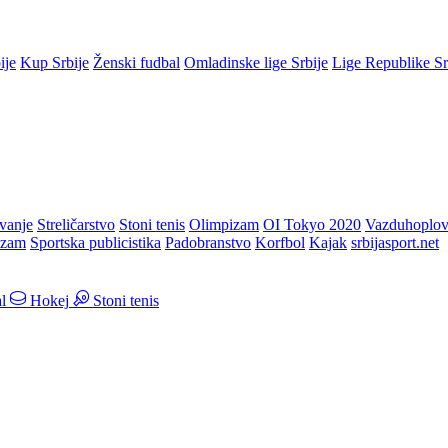
ije
Kup Srbije
Ženski fudbal
Omladinske lige Srbije
Lige Republike S
vanje
Streličarstvo
Stoni tenis
Olimpizam
OI Tokyo 2020
Vazduhoplov
izam
Sportska publicistika
Padobranstvo
Korfbol
Kajak
srbijasport.net
l
Hokej
Stoni tenis