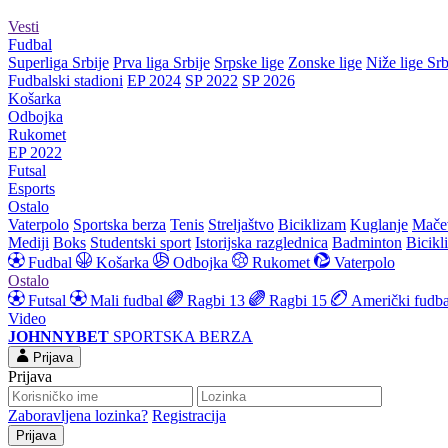
Vesti
Fudbal
Superliga Srbije
Prva liga Srbije
Srpske lige
Zonske lige
Niže lige Srb
Fudbalski stadioni
EP 2024
SP 2022
SP 2026
Košarka
Odbojka
Rukomet
EP 2022
Futsal
Esports
Ostalo
Vaterpolo
Sportska berza
Tenis
Streljaštvo
Biciklizam
Kuglanje
Mače
Mediji
Boks
Studentski sport
Istorijska razglednica
Badminton
Bicikl
Fudbal
Košarka
Odbojka
Rukomet
Vaterpolo
Ostalo
Futsal
Mali fudbal
Ragbi 13
Ragbi 15
Američki fudba
Video
JOHNNYBET
SPORTSKA BERZA
Prijava
Prijava
Zaboravljena lozinka?
Registracija