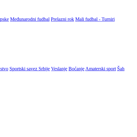
rpske
Međunarodni fudbal
Prelazni rok
Mali fudbal - Turniri
stvo
Sportski savez Srbije
Veslanje
Boćanje
Amaterski sport
Šah