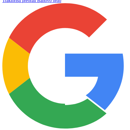
Traktoristi preorali Banovo brdo