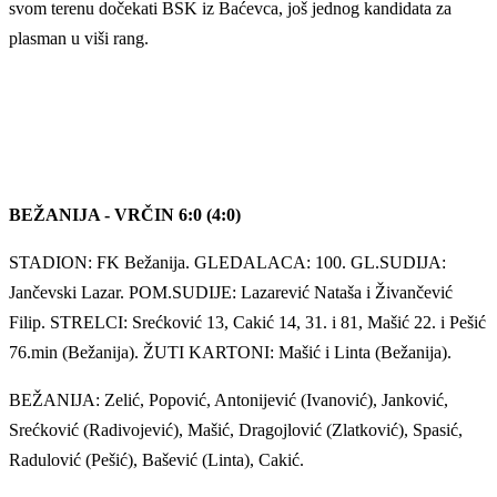
svom terenu dočekati BSK iz Baćevca, još jednog kandidata za
plasman u viši rang.
BEŽANIJA - VRČIN 6:0 (4:0)
STADION: FK Bežanija. GLEDALACA: 100. GL.SUDIJA:
Jančevski Lazar. POM.SUDIJE: Lazarević Nataša i Živančević
Filip. STRELCI: Srećković 13, Cakić 14, 31. i 81, Mašić 22. i Pešić
76.min (Bežanija). ŽUTI KARTONI: Mašić i Linta (Bežanija).
BEŽANIJA: Zelić, Popović, Antonijević (Ivanović), Janković,
Srećković (Radivojević), Mašić, Dragojlović (Zlatković), Spasić,
Radulović (Pešić), Bašević (Linta), Cakić.