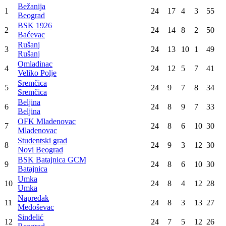
Bežanija
1
24
17
4
3
55
Beograd
BSK 1926
2
24
14
8
2
50
Baćevac
Rušanj
3
24
13
10
1
49
Rušanj
Omladinac
4
24
12
5
7
41
Veliko Polje
Sremčica
5
24
9
7
8
34
Sremčica
Beljina
6
24
8
9
7
33
Beljina
OFK Mladenovac
7
24
8
6
10
30
Mladenovac
Studentski grad
8
24
9
3
12
30
Novi Beograd
BSK Batajnica GCM
9
24
8
6
10
30
Batajnica
Umka
10
24
8
4
12
28
Umka
Napredak
11
24
8
3
13
27
Medoševac
Sinđelić
12
24
7
5
12
26