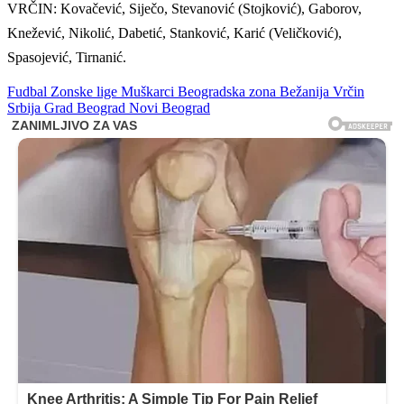
VRČIN: Kovačević, Siječo, Stevanović (Stojković), Gaborov,
Knežević, Nikolić, Dabetić, Stanković, Karić (Veličković),
Spasojević, Tirnanić.
Fudbal
Zonske lige
Muškarci
Beogradska zona
Bežanija
Vrčin
Srbija
Grad Beograd
Novi Beograd