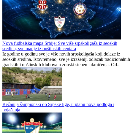
Nova fudbalska mapa Srbije: Sve više srpskoligaša iz seoskih
sredina, sve manje iz opštinskih centara
Iz godine u godinu sve je više novih srpskoligaša koji dolaze iz
seoskih sredina. Istovremeno, sve je izraženiji odlazak tradicionalnih
gradskih i opštinskih klubova u zonski stepen takmičenja. Od...
Bežanija šampionski do Srpske lige, u planu nova podloga i
pojačanja