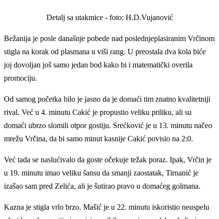
Detalj sa utakmice - foto: H.D.Vujanović
Bežanija je posle današnje pobede nad poslednjeplasiranim Vrčinom
stigla na korak od plasmana u viši rang. U preostala dva kola biće
joj dovoljan još samo jedan bod kako bi i matematički overila
promociju.
Od samog početka bilo je jasno da je domaći tim znatno kvalitetniji
rival. Već u 4. minutu Cakić je propustio veliku priliku, ali su
domaći ubrzo slomili otpor gostiju. Srećković je u 13. minutu načeo
mrežu Vrčina, da bi samo minut kasnije Cakić povisio na 2:0.
Već tada se naslućivalo da goste očekuje težak poraz. Ipak, Vrčin je
u 19. minutu imao veliku šansu da smanji zaostatak, Tirnanić je
izašao sam pred Zelića, ali je šutirao pravo u domaćeg golmana.
Kazna je stigla vrlo brzo. Mašić je u 22. minutu iskoristio neuspelu