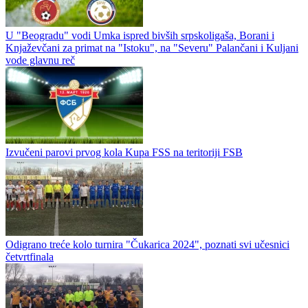
U "Beogradu" vodi Umka ispred bivših srpskoligaša, Borani i
Knjaževčani za primat na "Istoku", na "Severu" Palančani i Kuljani
vode glavnu reč
Izvučeni parovi prvog kola Kupa FSS na teritoriji FSB
Odigrano treće kolo turnira "Čukarica 2024", poznati svi učesnici
četvrtfinala