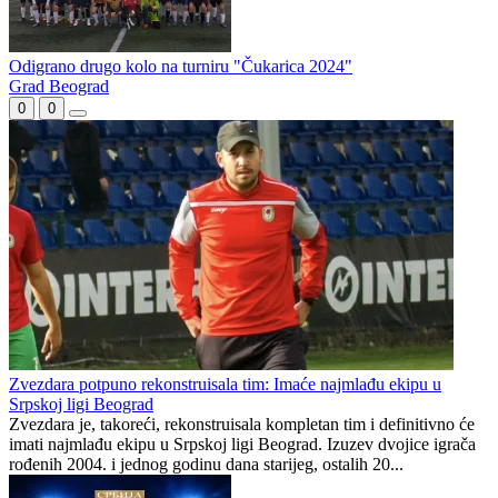
Odigrano drugo kolo na turniru "Čukarica 2024"
Grad Beograd
0
0
Zvezdara potpuno rekonstruisala tim: Imaće najmlađu ekipu u
Srpskoj ligi Beograd
Zvezdara je, takoreći, rekonstruisala kompletan tim i definitivno će
imati najmlađu ekipu u Srpskoj ligi Beograd. Izuzev dvojice igrača
rođenih 2004. i jednog godinu dana starijeg, ostalih 20...