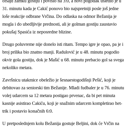
ofsajd zamku gostiju i povisio na 3:0, a novi pogodak usledio je u
31. minutu kada je Cakić ponovo bio najspretniji posle još jedne
loše reakcije odbrane Vrčina. Do odlaska na odmor Bežanija je
mogla i do ubedljivije prednosti, ali je golman gostiju zaustavio
pokušaj Spasića iz neposredne blizine.
Drugo poluvreme nije donelo isti ritam. Tempo igre je opao, pa je i
broj prilika bio znatno manji. Radulović je u 48. minutu pogodio
okvir gola gostiju, dok je Mašić u 68. minutu prebacio gol sa svega
nekoliko metara.
Završnicu utakmice obeležio je šesnaestogodišnji Pešić, koji je
debitovao za seniorski tim Bežanije. Mladi fudbaler je u 76. minutu
volej udarcem sa 12 metara postigao prvenac, da bi pet minuta
kasnije asistirao Cakiću, koji je snažnim udarcem kompletirao het-
trik i postavio konačnih 6:0.
U pretposlednjem kolu Bežanija gostuje Beljini, dok će Vrčin na