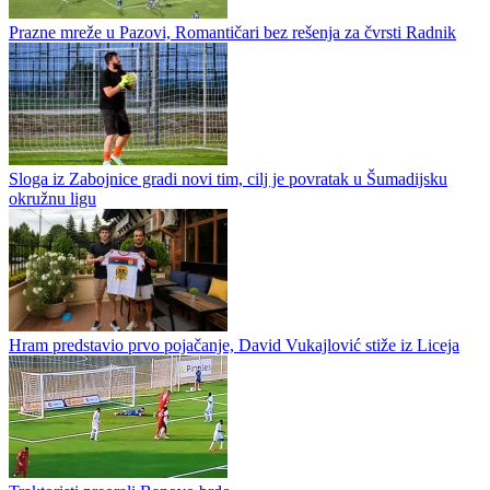
Prazne mreže u Pazovi, Romantičari bez rešenja za čvrsti Radnik
Sloga iz Zabojnice gradi novi tim, cilj je povratak u Šumadijsku
okružnu ligu
Hram predstavio prvo pojačanje, David Vukajlović stiže iz Liceja