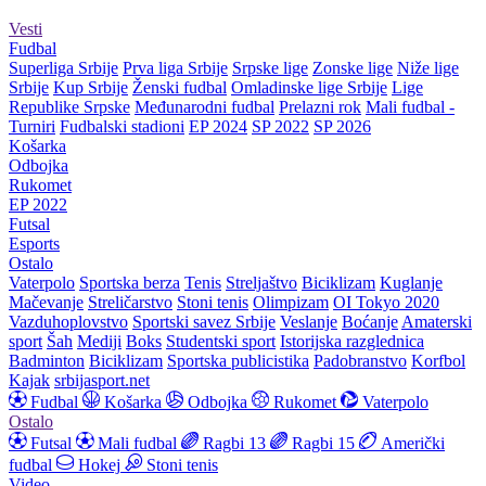
Vesti
Fudbal
Superliga Srbije
Prva liga Srbije
Srpske lige
Zonske lige
Niže lige
Srbije
Kup Srbije
Ženski fudbal
Omladinske lige Srbije
Lige
Republike Srpske
Međunarodni fudbal
Prelazni rok
Mali fudbal -
Turniri
Fudbalski stadioni
EP 2024
SP 2022
SP 2026
Košarka
Odbojka
Rukomet
EP 2022
Futsal
Esports
Ostalo
Vaterpolo
Sportska berza
Tenis
Streljaštvo
Biciklizam
Kuglanje
Mačevanje
Streličarstvo
Stoni tenis
Olimpizam
OI Tokyo 2020
Vazduhoplovstvo
Sportski savez Srbije
Veslanje
Boćanje
Amaterski
sport
Šah
Mediji
Boks
Studentski sport
Istorijska razglednica
Badminton
Biciklizam
Sportska publicistika
Padobranstvo
Korfbol
Kajak
srbijasport.net
Fudbal
Košarka
Odbojka
Rukomet
Vaterpolo
Ostalo
Futsal
Mali fudbal
Ragbi 13
Ragbi 15
Američki
fudbal
Hokej
Stoni tenis
Video