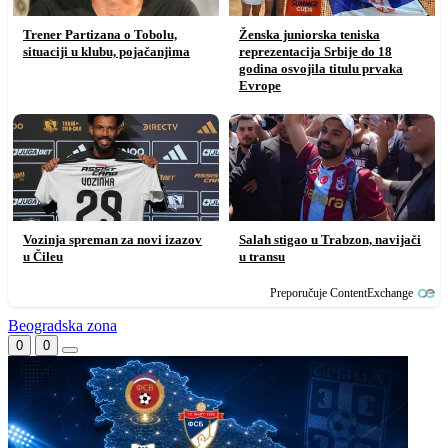
Trener Partizana o Tobolu,
Ženska juniorska teniska
situaciji u klubu, pojačanjima
reprezentacija Srbije do 18
godina osvojila titulu prvaka
Evrope
Vozinja spreman za novi izazov
Salah stigao u Trabzon, navijači
u Čileu
u transu
Preporučuje ContentExchange
Beogradska zona
0
0