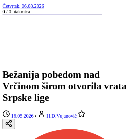
Četvrtak, 06.08.2026
0 / 0
utakmica
Bežanija pobedom nad
Vrčinom širom otvorila vrata
Srpske lige
16.05.2026
•
H.D.Vujanović