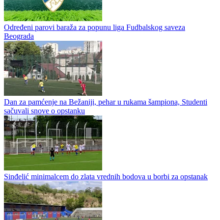
Određeni parovi baraža za popunu liga Fudbalskog saveza
Beograda
Dan za pamćenje na Bežaniji, pehar u rukama šampiona, Studenti
sačuvali snove o opstanku
Sinđelić minimalcem do zlata vrednih bodova u borbi za opstanak