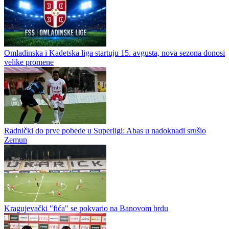
Omladinska i Kadetska liga startuju 15. avgusta, nova sezona donosi
velike promene
Radnički do prve pobede u Superligi: Abas u nadoknadi srušio
Zemun
Kragujevački "fića" se pokvario na Banovom brdu