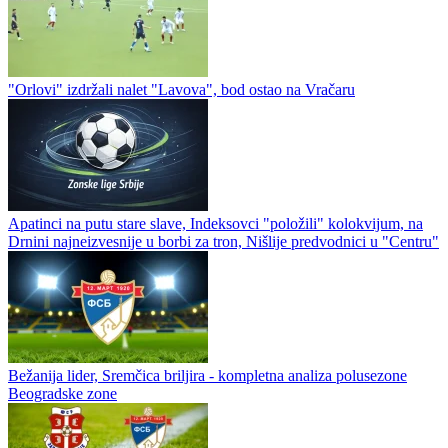
"Orlovi" izdržali nalet "Lavova", bod ostao na Vračaru
Apatinci na putu stare slave, Indeksovci "položili" kolokvijum, na
Drnini najneizvesnije u borbi za tron, Nišlije predvodnici u "Centru"
Bežanija lider, Sremčica briljira - kompletna analiza polusezone
Beogradske zone