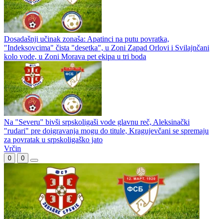
Dosadašnji učinak zonaša: Apatinci na putu povratka,
"Indeksovcima" čista "desetka", u Zoni Zapad Orlovi i Svilajnčani
kolo vode, u Zoni Morava pet ekipa u tri boda
Na "Severu" bivši srpskoligaši vode glavnu reč, Aleksinački
"rudari" pre doigravanja mogu do titule, Kragujevčani se spremaju
za povratak u srpskoligaško jato
Vrčin
0
0