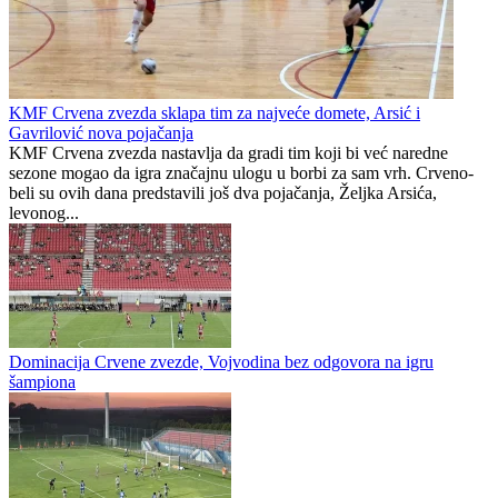
KMF Crvena zvezda sklapa tim za najveće domete, Arsić i
Gavrilović nova pojačanja
KMF Crvena zvezda nastavlja da gradi tim koji bi već naredne
sezone mogao da igra značajnu ulogu u borbi za sam vrh. Crveno-
beli su ovih dana predstavili još dva pojačanja, Željka Arsića,
levonog...
Dominacija Crvene zvezde, Vojvodina bez odgovora na igru
šampiona