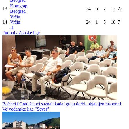
Beograd
Komgrap
13
24
5
7
12
22
Beograd
Vrčin
14
Vrčin
24
1
5
18
7
-1
Fudbal / Zonske lige
Bečejci i Gradištanci saznali kada igraju derbi, objavljen raspored
Vojvođanske lige "Sever"