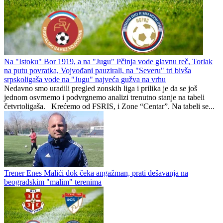
Na "Istoku" Bor 1919, a na "Jugu" Pčinja vode glavnu reč, Torlak
na putu povratka, Vojvođani pauzirali, na "Severu" tri bivša
srpskoligaša vode na "Jugu" najveća gužva na vrhu
Nedavno smo uradili pregled zonskih liga i prilika je da se još
jednom osvrnemo i podvrgnemo analizi trenutno stanje na tabeli
četvrtoligaša. Krećemo od FSRIS, i Zone “Centar”. Na tabeli se...
Trener Enes Malići dok čeka angažman, prati dešavanja na
beogradskim "malim" terenima