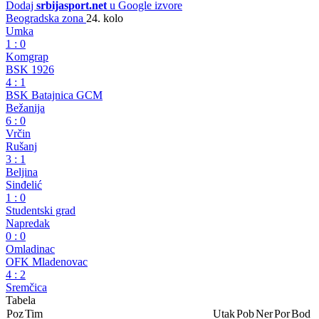
Dodaj
srbijasport.net
u Google izvore
Beogradska zona
24. kolo
Umka
1
:
0
Komgrap
BSK 1926
4
:
1
BSK Batajnica GCM
Bežanija
6
:
0
Vrčin
Rušanj
3
:
1
Beljina
Sinđelić
1
:
0
Studentski grad
Napredak
0
:
0
Omladinac
OFK Mladenovac
4
:
2
Sremčica
Tabela
Poz
Tim
Utak
Pob
Ner
Por
Bod