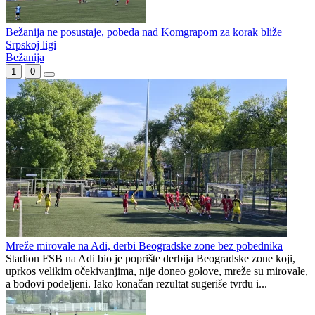
Bežanija ne posustaje, pobeda nad Komgrapom za korak bliže
Srpskoj ligi
Bežanija
1
0
Mreže mirovale na Adi, derbi Beogradske zone bez pobednika
Stadion FSB na Adi bio je poprište derbija Beogradske zone koji,
uprkos velikim očekivanjima, nije doneo golove, mreže su mirovale,
a bodovi podeljeni. Iako konačan rezultat sugeriše tvrdu i...