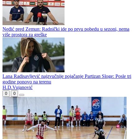
Neđić pred Zemun: Radnički ide po prvu pobedu u sezoni, nema
više prostora za greške
Lana Radisavljević najzvučnije pojačanje Partizan Sloge: Posle tri
godine ponovo na terenu
H.D.Vujanović
0
0