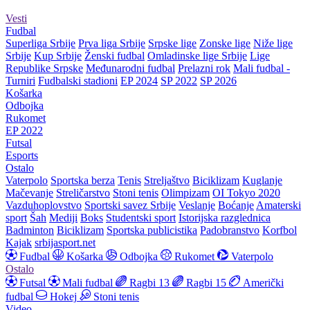
Vesti
Fudbal
Superliga Srbije
Prva liga Srbije
Srpske lige
Zonske lige
Niže lige
Srbije
Kup Srbije
Ženski fudbal
Omladinske lige Srbije
Lige
Republike Srpske
Međunarodni fudbal
Prelazni rok
Mali fudbal -
Turniri
Fudbalski stadioni
EP 2024
SP 2022
SP 2026
Košarka
Odbojka
Rukomet
EP 2022
Futsal
Esports
Ostalo
Vaterpolo
Sportska berza
Tenis
Streljaštvo
Biciklizam
Kuglanje
Mačevanje
Streličarstvo
Stoni tenis
Olimpizam
OI Tokyo 2020
Vazduhoplovstvo
Sportski savez Srbije
Veslanje
Boćanje
Amaterski
sport
Šah
Mediji
Boks
Studentski sport
Istorijska razglednica
Badminton
Biciklizam
Sportska publicistika
Padobranstvo
Korfbol
Kajak
srbijasport.net
Fudbal
Košarka
Odbojka
Rukomet
Vaterpolo
Ostalo
Futsal
Mali fudbal
Ragbi 13
Ragbi 15
Američki
fudbal
Hokej
Stoni tenis
Video