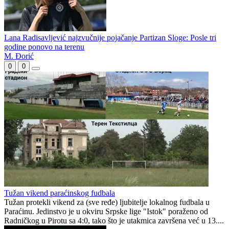
Lana Radisavljević najzvučnije pojačanje Partizan Sloge: Posle tri
godine ponovo na terenu
M. Đorić
0
0
Tužan vikend paraćinskog fudbala
Tužan protekli vikend za (sve ređe) ljubitelje lokalnog fudbala u
Paraćinu. Jedinstvo je u okviru Srpske lige "Istok" poraženo od
Radničkog u Pirotu sa 4:0, tako što je utakmica završena već u 13....