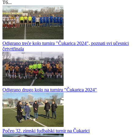
T6...
Odigrano treće kolo turnira "Čukarica 2024", poznati svi učesnici
četvrtfinala
Odigrano drugo kolo na turniru "Čukarica 2024"
Počeo 32. zimski fudbalski turnir na Čukarici