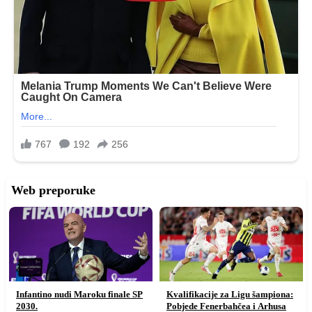
Web preporuke
Infantino nudi Maroku finale SP
Kvalifikacije za Ligu šampiona:
2030.
Pobjede Fenerbahčea i Arhusa