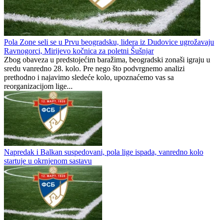
Pola Zone seli se u Prvu beogradsku, lidera iz Dudovice ugrožavaju
Ravnogorci, Mirijevo kočnica za poletni Šušnjar
Zbog obaveza u predstojećim baražima, beogradski zonaši igraju u
sredu vanredno 28. kolo. Pre nego što podvrgnemo analizi
prethodno i najavimo sledeće kolo, upoznaćemo vas sa
reorganizacijom lige...
Napredak i Balkan suspedovani, pola lige ispada, vanredno kolo
startuje u okrnjenom sastavu