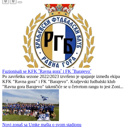
0
0
Fuzionisali se KFK ˝Ravna gora˝ i FK ˝Barajevo˝
Po završetku sezone 2022/2023 izvršeno je spajanje između ekipa
KFK "Ravna gora" i FK "Barajevo". Kraljevski fudbalski klub
"Ravna gora Barajevo" takmičiće se u četvrtom rangu to jest Zoni...
Novi zonaš sa Umke mašta o svom stadionu