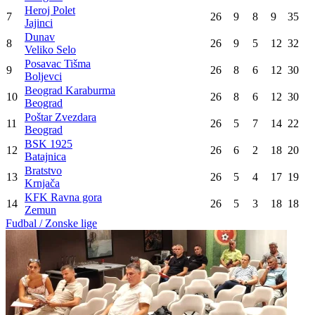
Heroj Polet
7
26
9
8
9
35
Jajinci
Dunav
8
26
9
5
12
32
Veliko Selo
Posavac Tišma
9
26
8
6
12
30
Boljevci
Beograd Karaburma
10
26
8
6
12
30
Beograd
Poštar Zvezdara
11
26
5
7
14
22
Beograd
BSK 1925
12
26
6
2
18
20
Batajnica
Bratstvo
13
26
5
4
17
19
Krnjača
KFK Ravna gora
14
26
5
3
18
18
Zemun
Fudbal / Zonske lige