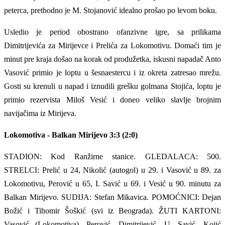
peterca, prethodno je M. Stojanović idealno prošao po levom boku.
Usledio je period obostrano ofanzivne igre, sa prilikama
Dimitrijevića za Mirijevce i Prelića za Lokomotivu. Domaći tim je
minut pre kraja došao na korak od produžetka, iskusni napadač Anto
Vasović primio je loptu u šesnaestercu i iz okreta zatresao mrežu.
Gosti su krenuli u napad i iznudili grešku golmana Stojića, loptu je
primio rezervista Miloš Vesić i doneo veliko slavlje brojnim
navijačima iz Mirijeva.
Lokomotiva - Balkan Mirijevo 3:3 (2:0)
STADION: Kod Ranžirne stanice. GLEDALACA: 500.
STRELCI: Prelić u 24, Nikolić (autogol) u 29. i Vasović u 89. za
Lokomotivu, Perović u 65, I. Savić u 69. i Vesić u 90. minutu za
Balkan Mirijevo. SUDIJA: Stefan Mikavica. POMOĆNICI: Dejan
Božić i Tihomir Šoškić (svi iz Beograda). ŽUTI KARTONI:
Vasović (Lokomotiva), Perović, Dimitrijević, U. Savić, Kojić