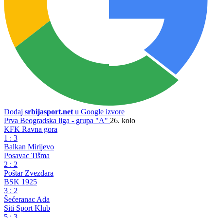
Dodaj
srbijasport.net
u Google izvore
Prva Beogradska liga - grupa "A"
26. kolo
KFK Ravna gora
1
:
3
Balkan Mirijevo
Posavac Tišma
2
:
2
Poštar Zvezdara
BSK 1925
3
:
2
Šećeranac Ada
Siti Sport Klub
5
:
3