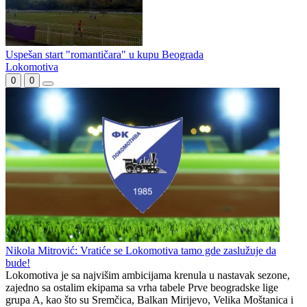
Uspešan start "romantičara" u kupu Beograda
Lokomotiva
0
0
Nikola Mitrović: Vratiće se Lokomotiva tamo gde zaslužuje da
bude!
Lokomotiva je sa najvišim ambicijama krenula u nastavak sezone,
zajedno sa ostalim ekipama sa vrha tabele Prve beogradske lige
grupa A, kao što su Sremčica, Balkan Mirijevo, Velika Moštanica i