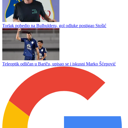
Torlak pobedio na Bulbulderu, gol odluke postigao Stošić
Teleoptik odličan u Bariču, upisao se i iskusni Marko Šćepović