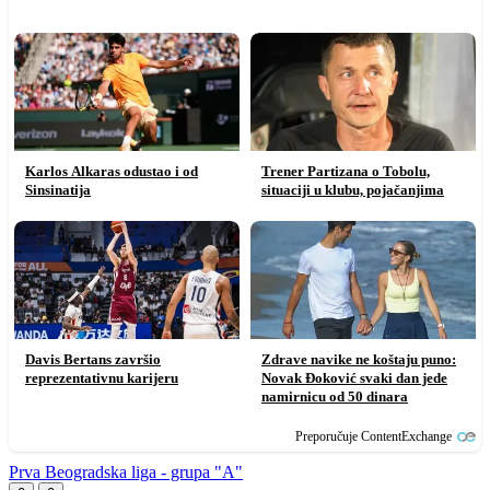
Karlos Alkaras odustao i od
Trener Partizana o Tobolu,
Sinsinatija
situaciji u klubu, pojačanjima
Davis Bertans završio
Zdrave navike ne koštaju puno:
reprezentativnu karijeru
Novak Đoković svaki dan jede
namirnicu od 50 dinara
Preporučuje ContentExchange
Prva Beogradska liga - grupa "A"