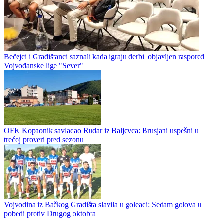
Bečejci i Gradištanci saznali kada igraju derbi, objavljen raspored
Vojvođanske lige "Sever"
OFK Kopaonik savladao Rudar iz Baljevca: Brusjani uspešni u
trećoj proveri pred sezonu
Vojvodina iz Bačkog Gradišta slavila u goleadi: Sedam golova u
pobedi protiv Drugog oktobra