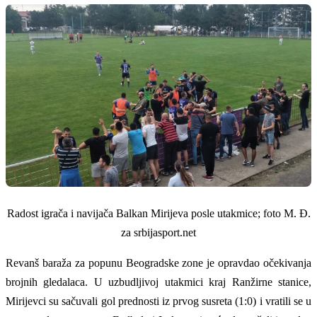
Radost igrača i navijača Balkan Mirijeva posle utakmice; foto M. Đ.
za srbijasport.net
Revanš baraža za popunu Beogradske zone je opravdao očekivanja
brojnih gledalaca. U uzbudljivoj utakmici kraj Ranžirne stanice,
Mirijevci su sačuvali gol prednosti iz prvog susreta (1:0) i vratili se u