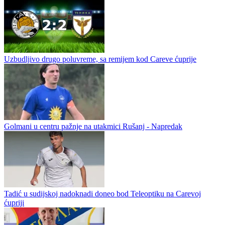
Uzbudljivo drugo poluvreme, sa remijem kod Careve ćuprije
Golmani u centru pažnje na utakmici Rušanj - Napredak
Tadić u sudijskoj nadoknadi doneo bod Teleoptiku na Carevoj
ćupriji