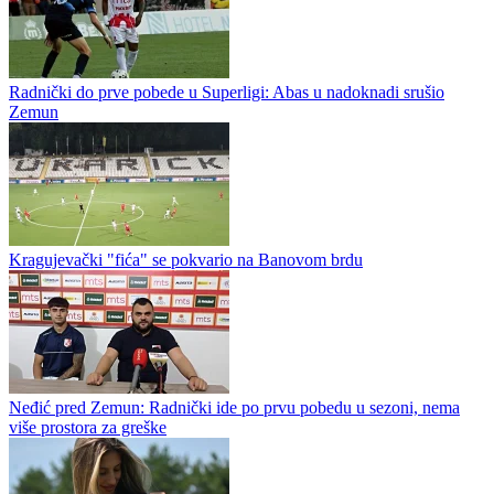
Radnički do prve pobede u Superligi: Abas u nadoknadi srušio
Zemun
Kragujevački "fića" se pokvario na Banovom brdu
Neđić pred Zemun: Radnički ide po prvu pobedu u sezoni, nema
više prostora za greške