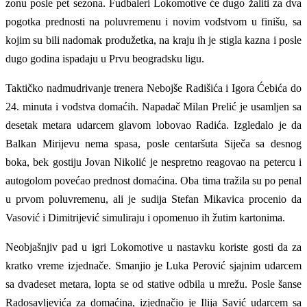
zonu posle pet sezona. Fudbaleri Lokomotive će dugo žaliti za dva
pogotka prednosti na poluvremenu i novim vođstvom u finišu, sa
kojim su bili nadomak produžetka, na kraju ih je stigla kazna i posle
dugo godina ispadaju u Prvu beogradsku ligu.
Taktičko nadmudrivanje trenera Nebojše Radišića i Igora Ćebića do
24. minuta i vođstva domaćih. Napadač Milan Prelić je usamljen sa
desetak metara udarcem glavom lobovao Radića. Izgledalo je da
Balkan Mirijevu nema spasa, posle centaršuta Siječa sa desnog
boka, bek gostiju Jovan Nikolić je nespretno reagovao na petercu i
autogolom povećao prednost domaćina. Oba tima tražila su po penal
u prvom poluvremenu, ali je sudija Stefan Mikavica procenio da
Vasović i Dimitrijević simuliraju i opomenuo ih žutim kartonima.
Neobjašnjiv pad u igri Lokomotive u nastavku koriste gosti da za
kratko vreme izjednače. Smanjio je Luka Perović sjajnim udarcem
sa dvadeset metara, lopta se od stative odbila u mrežu. Posle šanse
Radosavljevića za domaćina, izjednačio je Ilija Savić udarcem sa