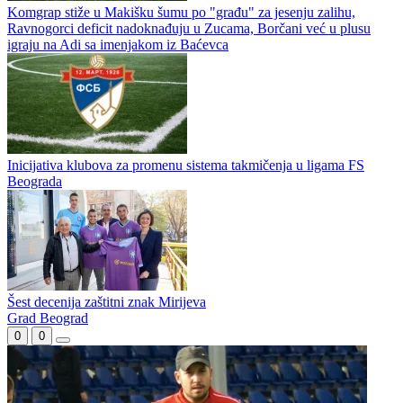
Komgrap stiže u Makišku šumu po "građu" za jesenju zalihu,
Ravnogorci deficit nadoknađuju u Zucama, Borčani već u plusu
igraju na Adi sa imenjakom iz Baćevca
Inicijativa klubova za promenu sistema takmičenja u ligama FS
Beograda
Šest decenija zaštitni znak Mirijeva
Grad Beograd
0
0