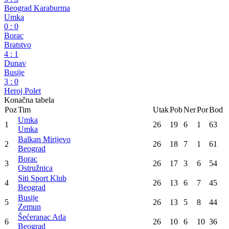
Beograd Karaburma
Umka
0
:
0
Borac
Bratstvo
4
:
1
Dunav
Busije
3
:
0
Heroj Polet
Konačna tabela
Poz
Tim
Utak
Pob
Ner
Por
Bod
Umka
1
26
19
6
1
63
Umka
Balkan Mirijevo
2
26
18
7
1
61
Beograd
Borac
3
26
17
3
6
54
Ostružnica
Siti Sport Klub
4
26
13
6
7
45
Beograd
Busije
5
26
13
5
8
44
Zemun
Šećeranac Ada
6
26
10
6
10
36
Beograd