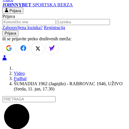
JOHNNYBET
SPORTSKA BERZA
Prijava
Prijava
Zaboravljena lozinka?
Registracija
ili se prijavite preko društvenih mreža:
Video
Fudbal
ŠUMADIJA 1962 (Jagnjilo) - RABROVAC 1946, UŽIVO
(Sreda, 11. jun, 17.30)