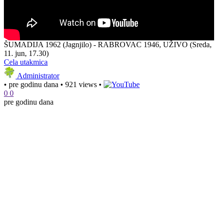
ŠUMADIJA 1962 (Jagnjilo) - RABROVAC 1946, UŽIVO (Sreda,
11. jun, 17.30)
Cela utakmica
Administrator
•
pre godinu dana
•
921 views
•
0
0
pre godinu dana