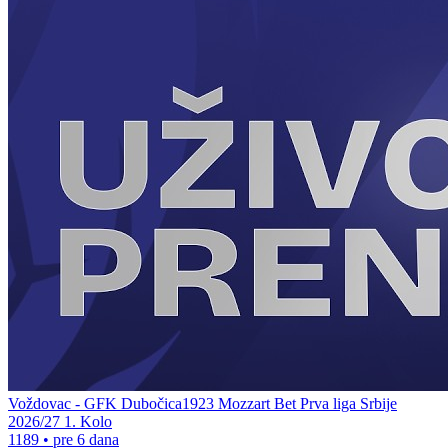
Voždovac - GFK Dubočica1923 Mozzart Bet Prva liga Srbije
2026/27 1. Kolo
1189
•
pre 6 dana