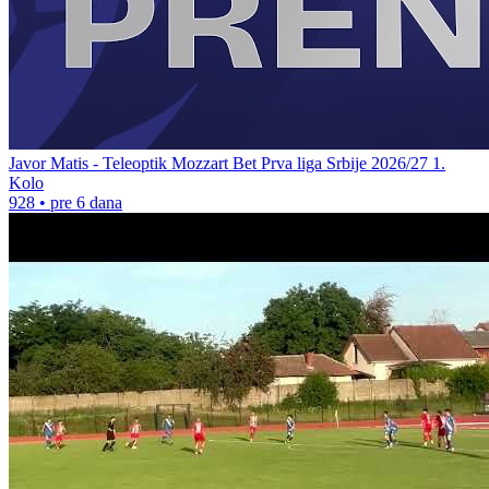
Javor Matis - Teleoptik Mozzart Bet Prva liga Srbije 2026/27 1.
Kolo
928
•
pre 6 dana