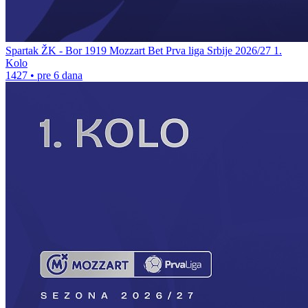
Spartak ŽK - Bor 1919 Mozzart Bet Prva liga Srbije 2026/27 1.
Kolo
1427
•
pre 6 dana