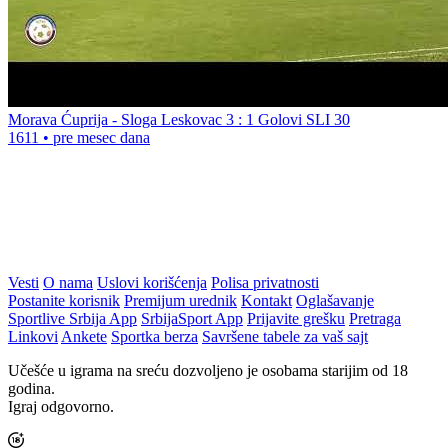
Morava Ćuprija - Sloga Leskovac 3 : 1 Golovi SLI 30
1611
•
pre mesec dana
Vesti
O nama
Uslovi korišćenja
Polisa privatnosti
Postanite korisnik
Premijum urednik
Kontakt
Oglašavanje
Sportlive Srbija App
SrbijaSport App
Prijavite grešku
Pretraga
Linkovi
Ankete
Sportka berza
Savršene tabele za vaš sajt
Učešće u igrama na sreću dozvoljeno je osobama starijim od 18
godina.
Igraj odgovorno.