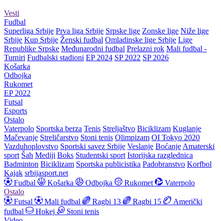
Vesti
Fudbal
Superliga Srbije
Prva liga Srbije
Srpske lige
Zonske lige
Niže lige
Srbije
Kup Srbije
Ženski fudbal
Omladinske lige Srbije
Lige
Republike Srpske
Međunarodni fudbal
Prelazni rok
Mali fudbal -
Turniri
Fudbalski stadioni
EP 2024
SP 2022
SP 2026
Košarka
Odbojka
Rukomet
EP 2022
Futsal
Esports
Ostalo
Vaterpolo
Sportska berza
Tenis
Streljaštvo
Biciklizam
Kuglanje
Mačevanje
Streličarstvo
Stoni tenis
Olimpizam
OI Tokyo 2020
Vazduhoplovstvo
Sportski savez Srbije
Veslanje
Boćanje
Amaterski
sport
Šah
Mediji
Boks
Studentski sport
Istorijska razglednica
Badminton
Biciklizam
Sportska publicistika
Padobranstvo
Korfbol
Kajak
srbijasport.net
Fudbal
Košarka
Odbojka
Rukomet
Vaterpolo
Ostalo
Futsal
Mali fudbal
Ragbi 13
Ragbi 15
Američki
fudbal
Hokej
Stoni tenis
Video