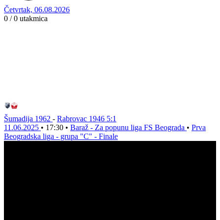
Četvrtak, 06.08.2026
0 / 0
utakmica
Šumadija 1962
-
Rabrovac 1946
5:1
11.06.2025
•
17:30
•
Baraž - Za popunu liga FS Beograda
•
Prva
Beogradska liga - grupa "C" - Finale