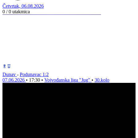
Četvrtak, 06.08.2026
0 / 0
utakmica
Dunav
-
Podunavac
1:2
07.06.2026
•
17:30
•
Vojvođanska liga "Jug"
•
30.kolo