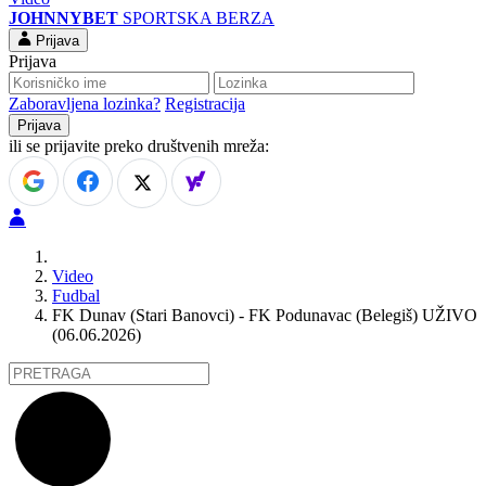
JOHNNYBET
SPORTSKA BERZA
Prijava
Prijava
Zaboravljena lozinka?
Registracija
ili se prijavite preko društvenih mreža:
Video
Fudbal
FK Dunav (Stari Banovci) - FK Podunavac (Belegiš) UŽIVO
(06.06.2026)