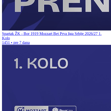
Spartak ŽK - Bor 1919 Mozzart Bet Prva liga Srbije 2026/27 1.
Kolo
1451
•
pre 7 dana