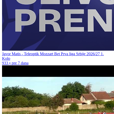
Javor Matis - Teleoptik Mozzart Bet Prva liga Srbije 2026/27 1.
Kolo
933
•
pre 7 dana