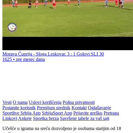
Morava Ćuprija - Sloga Leskovac 3 : 1 Golovi SLI 30
1625
•
pre mesec dana
Vesti
O nama
Uslovi korišćenja
Polisa privatnosti
Postanite korisnik
Premijum urednik
Kontakt
Oglašavanje
Sportlive Srbija App
SrbijaSport App
Prijavite grešku
Pretraga
Linkovi
Ankete
Sportka berza
Savršene tabele za vaš sajt
Učešće u igrama na sreću dozvoljeno je osobama starijim od 18