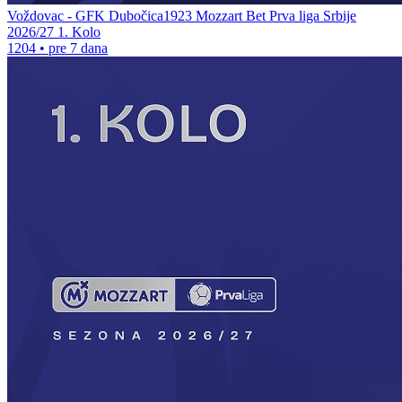
Voždovac - GFK Dubočica1923 Mozzart Bet Prva liga Srbije
2026/27 1. Kolo
1204
•
pre 7 dana