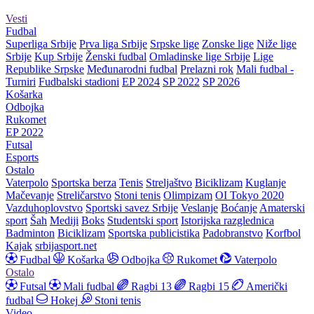
Vesti
Fudbal
Superliga Srbije
Prva liga Srbije
Srpske lige
Zonske lige
Niže lige
Srbije
Kup Srbije
Ženski fudbal
Omladinske lige Srbije
Lige
Republike Srpske
Međunarodni fudbal
Prelazni rok
Mali fudbal -
Turniri
Fudbalski stadioni
EP 2024
SP 2022
SP 2026
Košarka
Odbojka
Rukomet
EP 2022
Futsal
Esports
Ostalo
Vaterpolo
Sportska berza
Tenis
Streljaštvo
Biciklizam
Kuglanje
Mačevanje
Streličarstvo
Stoni tenis
Olimpizam
OI Tokyo 2020
Vazduhoplovstvo
Sportski savez Srbije
Veslanje
Boćanje
Amaterski
sport
Šah
Mediji
Boks
Studentski sport
Istorijska razglednica
Badminton
Biciklizam
Sportska publicistika
Padobranstvo
Korfbol
Kajak
srbijasport.net
Fudbal
Košarka
Odbojka
Rukomet
Vaterpolo
Ostalo
Futsal
Mali fudbal
Ragbi 13
Ragbi 15
Američki
fudbal
Hokej
Stoni tenis
Video