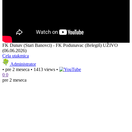
FK Dunav (Stari Banovci) - FK Podunavac (Belegiš) UŽIVO
(06.06.2026)
Cela utakmica
Administrator
•
pre 2 meseca
•
1413 views
•
0
0
pre 2 meseca