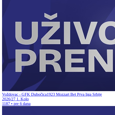
Voždovac - GFK Dubočica1923 Mozzart Bet Prva liga Srbije
2026/27 1. Kolo
1187
•
pre 6 dana