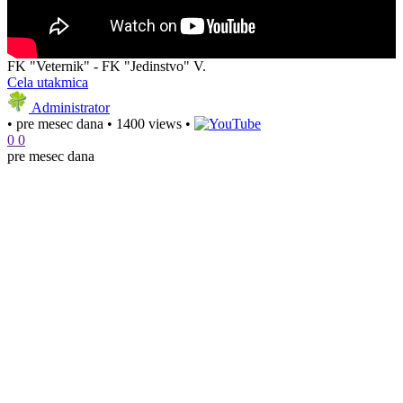
FK "Veternik" - FK "Jedinstvo" V.
Cela utakmica
Administrator
•
pre mesec dana
•
1400 views
•
0
0
pre mesec dana