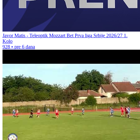
Javor Matis - Teleoptik Mozzart Bet Prva liga Srbije 2026/27 1.
Kolo
928
•
pre 6 dana