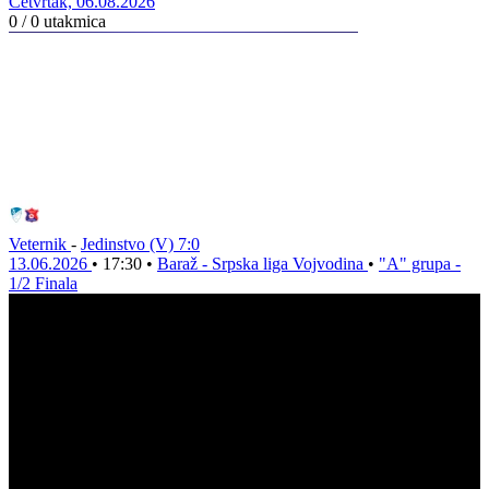
Četvrtak, 06.08.2026
0 / 0
utakmica
Veternik
-
Jedinstvo (V)
7:0
13.06.2026
•
17:30
•
Baraž - Srpska liga Vojvodina
•
"A" grupa -
1/2 Finala