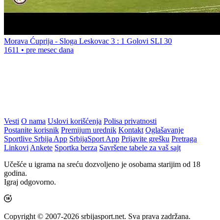
Morava Ćuprija - Sloga Leskovac 3 : 1 Golovi SLI 30
1611
•
pre mesec dana
Vesti
O nama
Uslovi korišćenja
Polisa privatnosti
Postanite korisnik
Premijum urednik
Kontakt
Oglašavanje
Sportlive Srbija App
SrbijaSport App
Prijavite grešku
Pretraga
Linkovi
Ankete
Sportka berza
Savršene tabele za vaš sajt
Učešće u igrama na sreću dozvoljeno je osobama starijim od 18
godina.
Igraj odgovorno.
Copyright © 2007-2026 srbijasport.net. Sva prava zadržana.