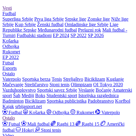
Vesti
Fudbal
Superliga Srbije
Prva liga Srbije
Srpske lige
Zonske lige
Niže lige
Srbije
Kup Srbije
Ženski fudbal
Omladinske lige Srbije
Lige
Republike Srpske
Međunarodni fudbal
Prelazni rok
Mali fudbal -
Turniri
Fudbalski stadioni
EP 2024
SP 2022
SP 2026
Košarka
Odbojka
Rukomet
EP 2022
Futsal
Esports
Ostalo
Vaterpolo
Sportska berza
Tenis
Streljaštvo
Biciklizam
Kuglanje
Mačevanje
Streličarstvo
Stoni tenis
Olimpizam
OI Tokyo 2020
Vazduhoplovstvo
Sportski savez Srbije
Veslanje
Boćanje
Amaterski
sport
Šah
Mediji
Boks
Studentski sport
Istorijska razglednica
Badminton
Biciklizam
Sportska publicistika
Padobranstvo
Korfbol
Kajak
srbijasport.net
Fudbal
Košarka
Odbojka
Rukomet
Vaterpolo
Ostalo
Futsal
Mali fudbal
Ragbi 13
Ragbi 15
Američki
fudbal
Hokej
Stoni tenis
Video