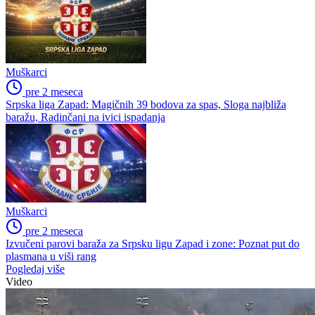
Muškarci
pre 2 meseca
Srpska liga Zapad: Magičnih 39 bodova za spas, Sloga najbliža
baražu, Radinčani na ivici ispadanja
Muškarci
pre 2 meseca
Izvučeni parovi baraža za Srpsku ligu Zapad i zone: Poznat put do
plasmana u viši rang
Pogledaj više
Video