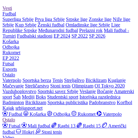
Vesti
Fudbal
Superliga Srbije
Prva liga Srbije
Srpske lige
Zonske lige
Niže lige
Srbije
Kup Srbije
Ženski fudbal
Omladinske lige Srbije
Lige
Republike Srpske
Međunarodni fudbal
Prelazni rok
Mali fudbal -
Turniri
Fudbalski stadioni
EP 2024
SP 2022
SP 2026
Košarka
Odbojka
Rukomet
EP 2022
Futsal
Esports
Ostalo
Vaterpolo
Sportska berza
Tenis
Streljaštvo
Biciklizam
Kuglanje
Mačevanje
Streličarstvo
Stoni tenis
Olimpizam
OI Tokyo 2020
Vazduhoplovstvo
Sportski savez Srbije
Veslanje
Boćanje
Amaterski
sport
Šah
Mediji
Boks
Studentski sport
Istorijska razglednica
Badminton
Biciklizam
Sportska publicistika
Padobranstvo
Korfbol
Kajak
srbijasport.net
Fudbal
Košarka
Odbojka
Rukomet
Vaterpolo
Ostalo
Futsal
Mali fudbal
Ragbi 13
Ragbi 15
Američki
fudbal
Hokej
Stoni tenis
Video