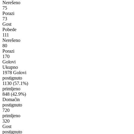
Nerešeno
75
Porazi
73
Gost
Pobede
111
Nerešeno
80
Porazi
170
Golovi
Ukupno
1978 Golovi
postignuto
1130
(57.1%)
primljeno
848
(42.9%)
Domaćin
postignuto
720
primljeno
320
Gost
postignuto