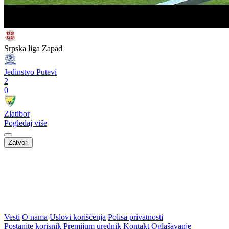
Srpska liga Zapad
Jedinstvo Putevi
2
0
Zlatibor
Pogledaj više
Zatvori
Vesti
O nama
Uslovi korišćenja
Polisa privatnosti
Postanite korisnik
Premijum urednik
Kontakt
Oglašavanje