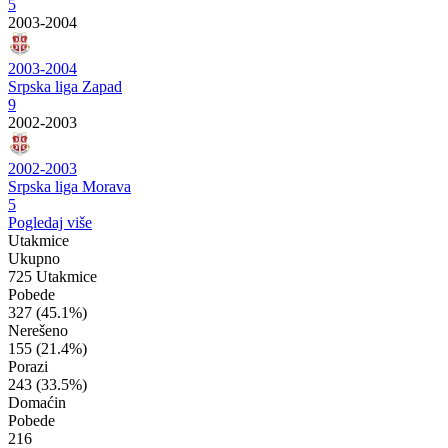
5
2003-2004
2003-2004
Srpska liga Zapad
9
2002-2003
2002-2003
Srpska liga Morava
5
Pogledaj više
Utakmice
Ukupno
725 Utakmice
Pobede
327
(45.1%)
Nerešeno
155
(21.4%)
Porazi
243
(33.5%)
Domaćin
Pobede
216