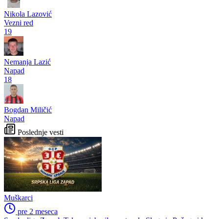
Nikola Lazović
Vezni red
19
Nemanja Lazić
Napad
18
Bogdan Miličić
Napad
Poslednje vesti
Muškarci
pre 2 meseca