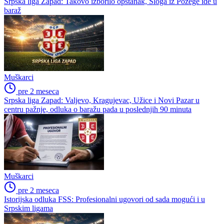
Srpska liga Zapad: Takovo izborilo opstanak, Sloga iz Požege ide u
baraž
Muškarci
pre 2 meseca
Srpska liga Zapad: Valjevo, Kragujevac, Užice i Novi Pazar u
centru pažnje, odluka o baražu pada u poslednjih 90 minuta
Muškarci
pre 2 meseca
Istorijska odluka FSS: Profesionalni ugovori od sada mogući i u
Srpskim ligama