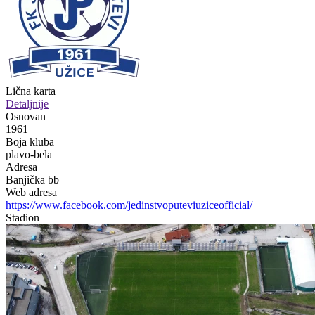
Lična karta
Detaljnije
Osnovan
1961
Boja kluba
plavo-bela
Adresa
Banjička bb
Web adresa
https://www.facebook.com/jedinstvoputeviuziceofficial/
Stadion