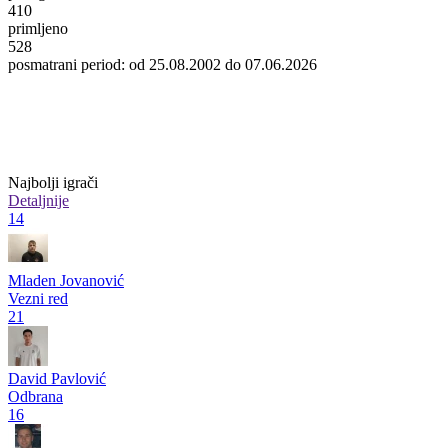
410
primljeno
528
posmatrani period: od 25.08.2002 do 07.06.2026
Najbolji igrači
Detaljnije
14
Mladen Jovanović
Vezni red
21
David Pavlović
Odbrana
16