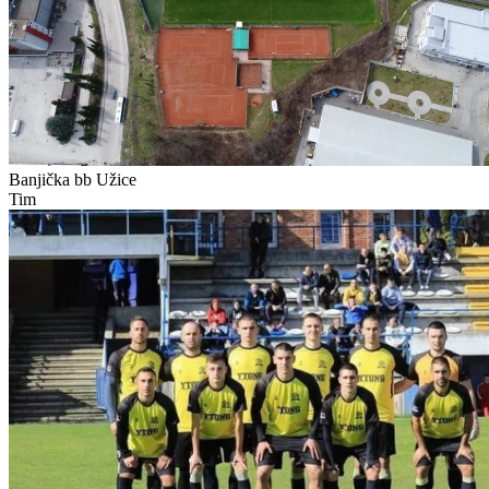
Banjička bb
Užice
Tim