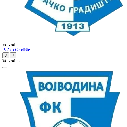
Vojvodina
Bačko Gradište
8
7
Vojvodina