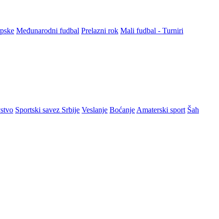
rpske
Međunarodni fudbal
Prelazni rok
Mali fudbal - Turniri
stvo
Sportski savez Srbije
Veslanje
Boćanje
Amaterski sport
Šah