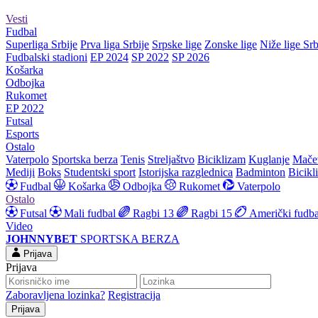
Vesti
Fudbal
Superliga Srbije
Prva liga Srbije
Srpske lige
Zonske lige
Niže lige Srb
Fudbalski stadioni
EP 2024
SP 2022
SP 2026
Košarka
Odbojka
Rukomet
EP 2022
Futsal
Esports
Ostalo
Vaterpolo
Sportska berza
Tenis
Streljaštvo
Biciklizam
Kuglanje
Mače
Mediji
Boks
Studentski sport
Istorijska razglednica
Badminton
Bicikl
Fudbal
Košarka
Odbojka
Rukomet
Vaterpolo
Ostalo
Futsal
Mali fudbal
Ragbi 13
Ragbi 15
Američki fudba
Video
JOHNNYBET
SPORTSKA BERZA
Prijava
Prijava
Zaboravljena lozinka?
Registracija