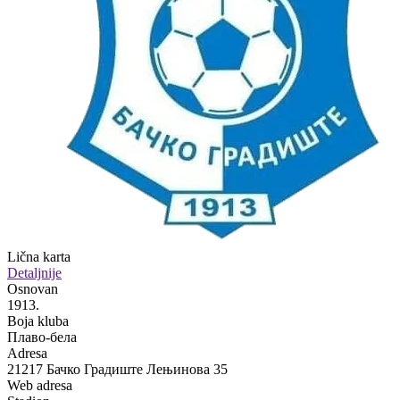
Lična karta
Detaljnije
Osnovan
1913.
Boja kluba
Плаво-бела
Adresa
21217 Бачко Градиште Лењинова 35
Web adresa