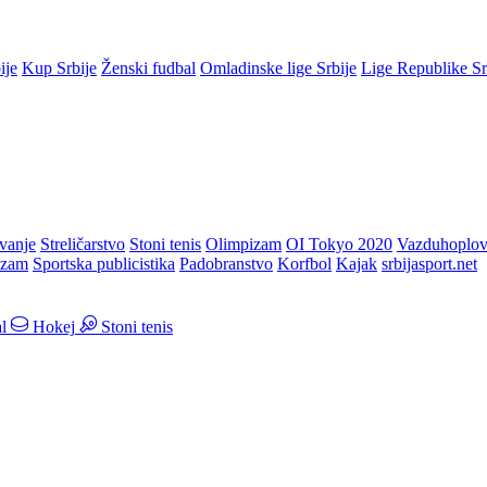
ije
Kup Srbije
Ženski fudbal
Omladinske lige Srbije
Lige Republike S
vanje
Streličarstvo
Stoni tenis
Olimpizam
OI Tokyo 2020
Vazduhoplov
izam
Sportska publicistika
Padobranstvo
Korfbol
Kajak
srbijasport.net
l
Hokej
Stoni tenis