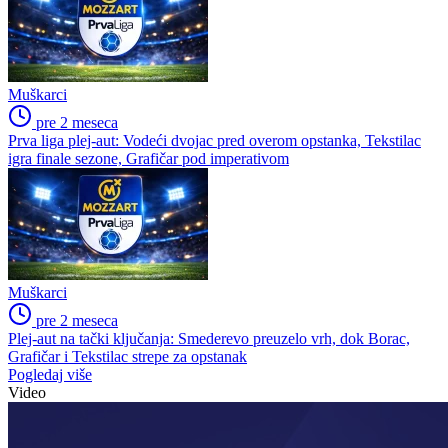
Muškarci
pre 2 meseca
Prva liga plej-aut: Vodeći dvojac pred overom opstanka, Tekstilac
igra finale sezone, Grafičar pod imperativom
Muškarci
pre 2 meseca
Plej-aut na tački ključanja: Smederevo preuzelo vrh, dok Borac,
Grafičar i Tekstilac strepe za opstanak
Pogledaj više
Video