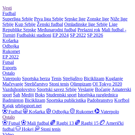
Vesti
Fudbal
Superliga Srbije
Prva liga Srbije
Srpske lige
Zonske lige
Niže lige
Srbije
Kup Srbije
Ženski fudbal
Omladinske lige Srbije
Lige
Republike Srpske
Međunarodni fudbal
Prelazni rok
Mali fudbal -
Turniri
Fudbalski stadioni
EP 2024
SP 2022
SP 2026
Košarka
Odbojka
Rukomet
EP 2022
Futsal
Esports
Ostalo
Vaterpolo
Sportska berza
Tenis
Streljaštvo
Biciklizam
Kuglanje
Mačevanje
Streličarstvo
Stoni tenis
Olimpizam
OI Tokyo 2020
Vazduhoplovstvo
Sportski savez Srbije
Veslanje
Boćanje
Amaterski
sport
Šah
Mediji
Boks
Studentski sport
Istorijska razglednica
Badminton
Biciklizam
Sportska publicistika
Padobranstvo
Korfbol
Kajak
srbijasport.net
Fudbal
Košarka
Odbojka
Rukomet
Vaterpolo
Ostalo
Futsal
Mali fudbal
Ragbi 13
Ragbi 15
Američki
fudbal
Hokej
Stoni tenis
Video