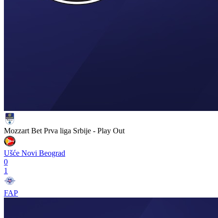
Mozzart Bet Prva liga Srbije - Play Out
Ušće Novi Beograd
0
1
FAP