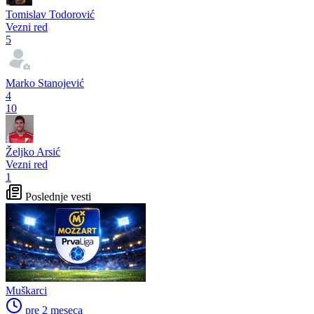
Tomislav Todorović
Vezni red
5
Marko Stanojević
4
10
Željko Arsić
Vezni red
1
Poslednje vesti
Muškarci
pre 2 meseca