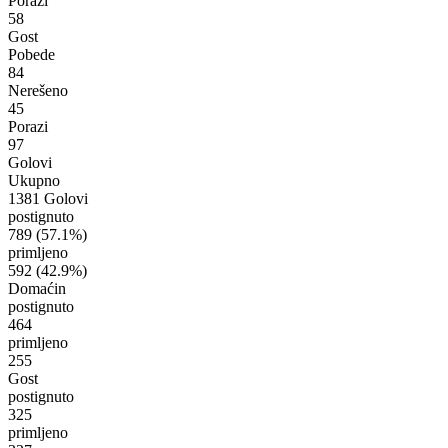
Porazi
58
Gost
Pobede
84
Nerešeno
45
Porazi
97
Golovi
Ukupno
1381 Golovi
postignuto
789
(57.1%)
primljeno
592
(42.9%)
Domaćin
postignuto
464
primljeno
255
Gost
postignuto
325
primljeno