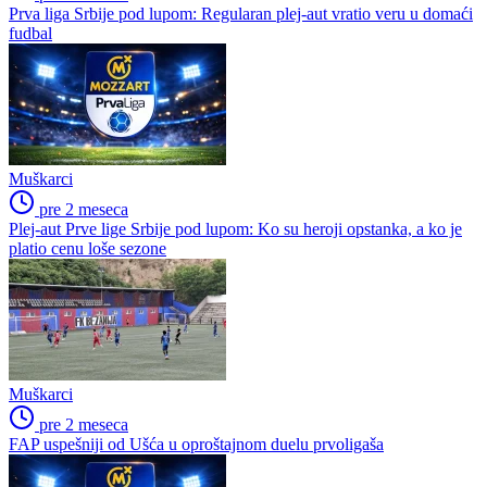
Prva liga Srbije pod lupom: Regularan plej-aut vratio veru u domaći
fudbal
Muškarci
pre 2 meseca
Plej-aut Prve lige Srbije pod lupom: Ko su heroji opstanka, a ko je
platio cenu loše sezone
Muškarci
pre 2 meseca
FAP uspešniji od Ušća u oproštajnom duelu prvoligaša