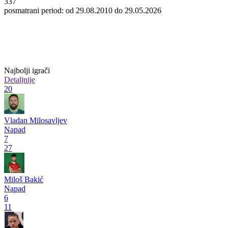
337
posmatrani period: od 29.08.2010 do 29.05.2026
Najbolji igrači
Detaljnije
20
Vladan Milosavljev
Napad
7
27
Miloš Bakić
Napad
6
11