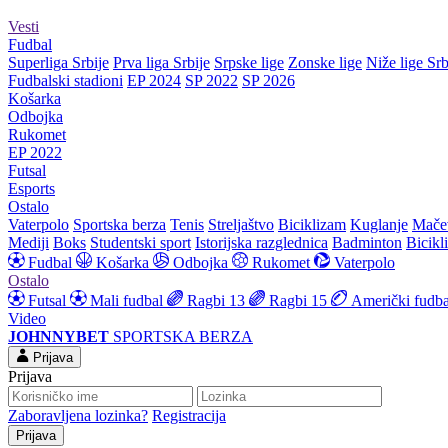
Vesti
Fudbal
Superliga Srbije
Prva liga Srbije
Srpske lige
Zonske lige
Niže lige Srb
Fudbalski stadioni
EP 2024
SP 2022
SP 2026
Košarka
Odbojka
Rukomet
EP 2022
Futsal
Esports
Ostalo
Vaterpolo
Sportska berza
Tenis
Streljaštvo
Biciklizam
Kuglanje
Mače
Mediji
Boks
Studentski sport
Istorijska razglednica
Badminton
Bicikl
Fudbal
Košarka
Odbojka
Rukomet
Vaterpolo
Ostalo
Futsal
Mali fudbal
Ragbi 13
Ragbi 15
Američki fudba
Video
JOHNNYBET
SPORTSKA BERZA
Prijava
Prijava
Zaboravljena lozinka?
Registracija