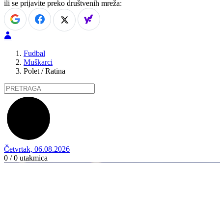
ili se prijavite preko društvenih mreža:
Fudbal
Muškarci
Polet / Ratina
Četvrtak, 06.08.2026
0 / 0
utakmica