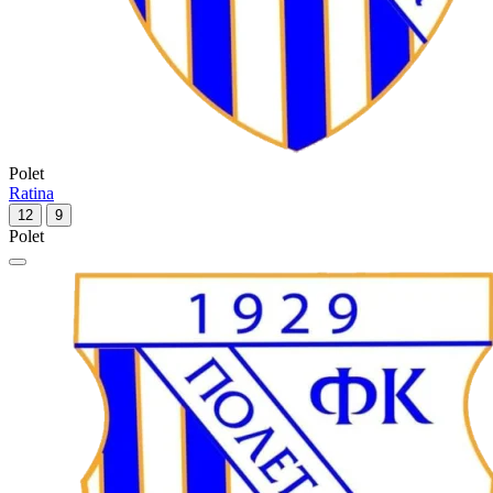
Polet
Ratina
12
9
Polet