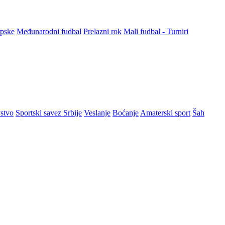
rpske
Međunarodni fudbal
Prelazni rok
Mali fudbal - Turniri
stvo
Sportski savez Srbije
Veslanje
Boćanje
Amaterski sport
Šah