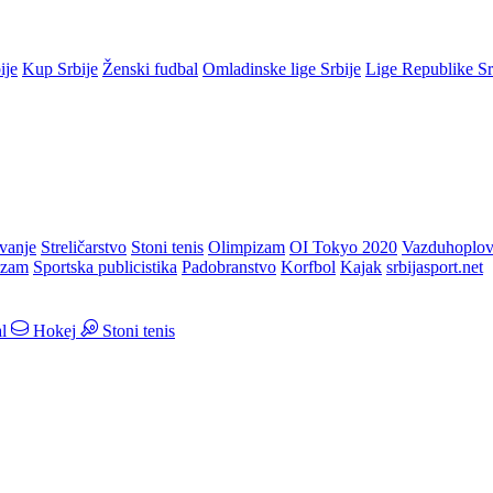
ije
Kup Srbije
Ženski fudbal
Omladinske lige Srbije
Lige Republike S
vanje
Streličarstvo
Stoni tenis
Olimpizam
OI Tokyo 2020
Vazduhoplov
izam
Sportska publicistika
Padobranstvo
Korfbol
Kajak
srbijasport.net
l
Hokej
Stoni tenis