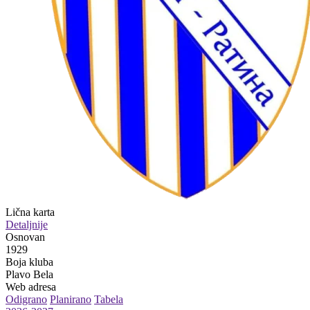
Lična karta
Detaljnije
Osnovan
1929
Boja kluba
Plavo Bela
Web adresa
Odigrano
Planirano
Tabela