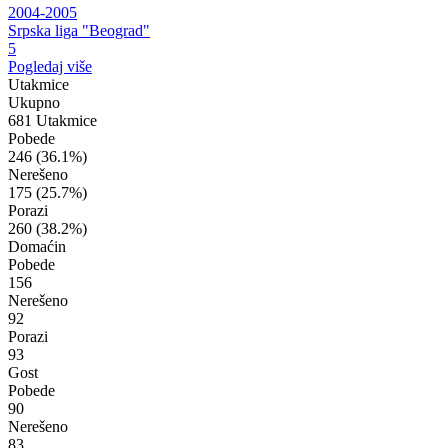
2004-2005
Srpska liga "Beograd"
5
Pogledaj više
Utakmice
Ukupno
681 Utakmice
Pobede
246
(36.1%)
Nerešeno
175
(25.7%)
Porazi
260
(38.2%)
Domaćin
Pobede
156
Nerešeno
92
Porazi
93
Gost
Pobede
90
Nerešeno
83