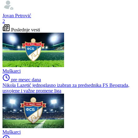
Jovan Petrović
2
Poslednje vesti
Muškarci
pre mesec dana
Nikola Lazetić jednoglasno izabran za predsednika FS Beograda,
usvojene i važne promene liga
Muškarci