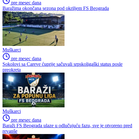
pre mesec dana
Baražima okončana sezona pod okriljem FS Beograda
Muškarci
pre mesec dana
Sokolovi sa Careve ćuprije sačuvali srpskoligaški status posle
preokreta
Muškarci
pre mesec dana
Baraži FS Beograda ulaze u odlučujuću fazu, sve je otvoreno pred
revanše