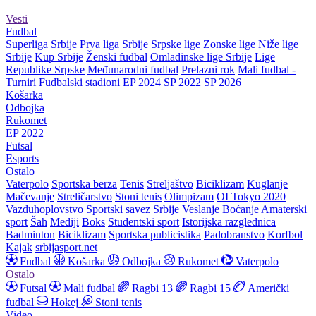
Vesti
Fudbal
Superliga Srbije
Prva liga Srbije
Srpske lige
Zonske lige
Niže lige
Srbije
Kup Srbije
Ženski fudbal
Omladinske lige Srbije
Lige
Republike Srpske
Međunarodni fudbal
Prelazni rok
Mali fudbal -
Turniri
Fudbalski stadioni
EP 2024
SP 2022
SP 2026
Košarka
Odbojka
Rukomet
EP 2022
Futsal
Esports
Ostalo
Vaterpolo
Sportska berza
Tenis
Streljaštvo
Biciklizam
Kuglanje
Mačevanje
Streličarstvo
Stoni tenis
Olimpizam
OI Tokyo 2020
Vazduhoplovstvo
Sportski savez Srbije
Veslanje
Boćanje
Amaterski
sport
Šah
Mediji
Boks
Studentski sport
Istorijska razglednica
Badminton
Biciklizam
Sportska publicistika
Padobranstvo
Korfbol
Kajak
srbijasport.net
Fudbal
Košarka
Odbojka
Rukomet
Vaterpolo
Ostalo
Futsal
Mali fudbal
Ragbi 13
Ragbi 15
Američki
fudbal
Hokej
Stoni tenis
Video