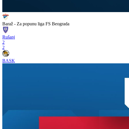
Baraž - Za popunu liga FS Beograda
Rušanj
2
2
BASK