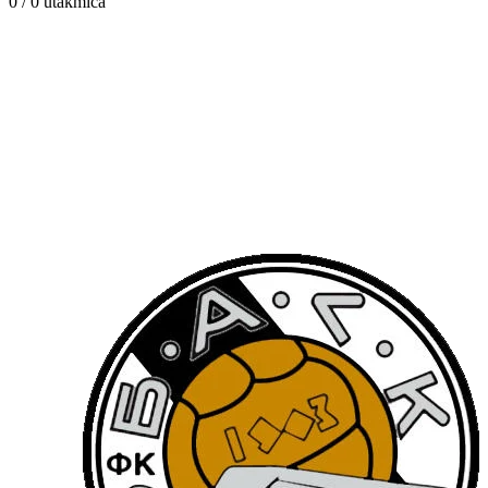
0 / 0
utakmica