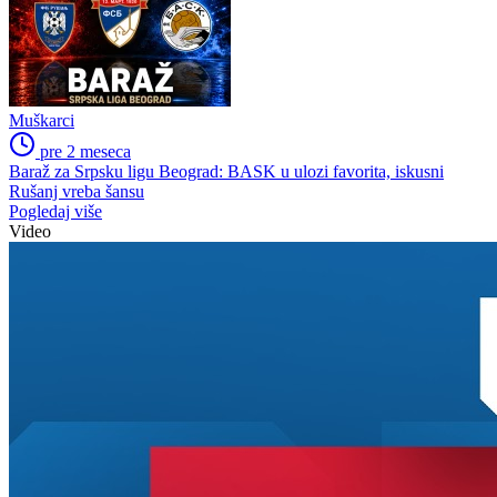
Muškarci
pre 2 meseca
Baraž za Srpsku ligu Beograd: BASK u ulozi favorita, iskusni
Rušanj vreba šansu
Pogledaj više
Video