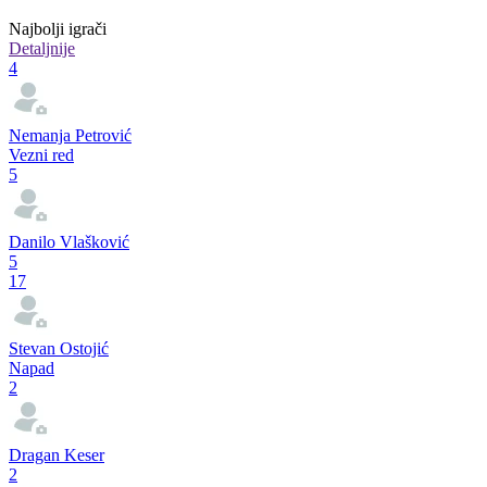
Najbolji igrači
Detaljnije
4
Nemanja Petrović
Vezni red
5
Danilo Vlašković
5
17
Stevan Ostojić
Napad
2
Dragan Keser
2