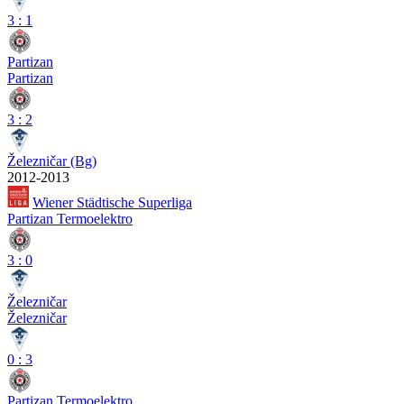
3
:
1
Partizan
Partizan
3
:
2
Železničar (Bg)
2012-2013
Wiener Städtische Superliga
Partizan Termoelektro
3
:
0
Železničar
Železničar
0
:
3
Partizan Termoelektro