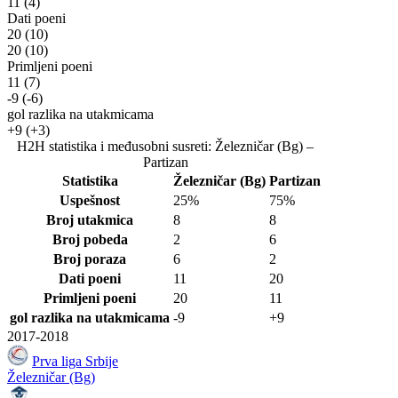
11
(4)
Dati poeni
20
(10)
20
(10)
Primljeni poeni
11
(7)
-9
(-6)
gol razlika na utakmicama
+9
(+3)
H2H statistika i međusobni susreti: Železničar (Bg) –
Partizan
Statistika
Železničar (Bg)
Partizan
Uspešnost
25%
75%
Broj utakmica
8
8
Broj pobeda
2
6
Broj poraza
6
2
Dati poeni
11
20
Primljeni poeni
20
11
gol razlika na utakmicama
-9
+9
2017-2018
Prva liga Srbije
Železničar (Bg)