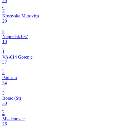
20
7
Kosovska Mitrovica
20
8
Napredak 037
19
1
VA-014 Gorenje
37
2
Partizan
34
3
Borac (St)
30
4
Mladenovac
26