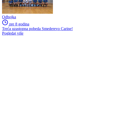
Odbojka
pre 8 godina
Treća uzastopna pobeda Smederevo Carine!
Pogledaj više