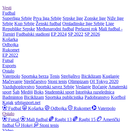
Vesti
Fudbal
Superliga Srbije
Prva liga Srbije
Srpske lige
Zonske lige
Niže lige
Srbije
Kup Srbije
Ženski fudbal
Omladinske lige Srbije
Lige
Republike Srpske
Međunarodni fudbal
Prelazni rok
Mali fudbal -
Turniri
Fudbalski stadioni
EP 2024
SP 2022
SP 2026
Košarka
Odbojka
Rukomet
EP 2022
Futsal
Esports
Ostalo
Vaterpolo
Sportska berza
Tenis
Streljaštvo
Biciklizam
Kuglanje
Mačevanje
Streličarstvo
Stoni tenis
Olimpizam
OI Tokyo 2020
Vazduhoplovstvo
Sportski savez Srbije
Veslanje
Boćanje
Amaterski
sport
Šah
Mediji
Boks
Studentski sport
Istorijska razglednica
Badminton
Biciklizam
Sportska publicistika
Padobranstvo
Korfbol
Kajak
srbijasport.net
Fudbal
Košarka
Odbojka
Rukomet
Vaterpolo
Ostalo
Futsal
Mali fudbal
Ragbi 13
Ragbi 15
Američki
fudbal
Hokej
Stoni tenis
Video