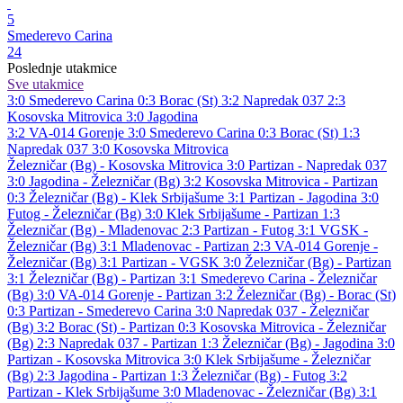
5
Smederevo Carina
24
Poslednje utakmice
Sve utakmice
3:0
Smederevo Carina
0:3
Borac (St)
3:2
Napredak 037
2:3
Kosovska Mitrovica
3:0
Jagodina
3:2
VA-014 Gorenje
3:0
Smederevo Carina
0:3
Borac (St)
1:3
Napredak 037
3:0
Kosovska Mitrovica
Železničar (Bg) - Kosovska Mitrovica 3:0
Partizan - Napredak 037
3:0
Jagodina - Železničar (Bg) 3:2
Kosovska Mitrovica - Partizan
0:3
Železničar (Bg) - Klek Srbijašume 3:1
Partizan - Jagodina 3:0
Futog - Železničar (Bg) 3:0
Klek Srbijašume - Partizan 1:3
Železničar (Bg) - Mladenovac 2:3
Partizan - Futog 3:1
VGSK -
Železničar (Bg) 3:1
Mladenovac - Partizan 2:3
VA-014 Gorenje -
Železničar (Bg) 3:1
Partizan - VGSK 3:0
Železničar (Bg) - Partizan
3:1
Železničar (Bg) - Partizan 3:1
Smederevo Carina - Železničar
(Bg) 3:0
VA-014 Gorenje - Partizan 3:2
Železničar (Bg) - Borac (St)
0:3
Partizan - Smederevo Carina 3:0
Napredak 037 - Železničar
(Bg) 3:2
Borac (St) - Partizan 0:3
Kosovska Mitrovica - Železničar
(Bg) 2:3
Napredak 037 - Partizan 1:3
Železničar (Bg) - Jagodina 3:0
Partizan - Kosovska Mitrovica 3:0
Klek Srbijašume - Železničar
(Bg) 2:3
Jagodina - Partizan 1:3
Železničar (Bg) - Futog 3:2
Partizan - Klek Srbijašume 3:0
Mladenovac - Železničar (Bg) 3:1