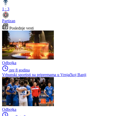
1
:
3
Partizan
Poslednje vesti
Odbojka
pre 8 godina
Vrhunski sportisti na pripremama u Vrnjačkoj Banji
Odbojka