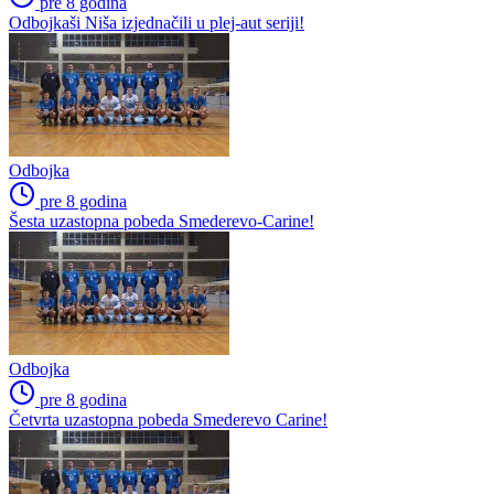
pre 8 godina
Odbojkaši Niša izjednačili u plej-aut seriji!
Odbojka
pre 8 godina
Šesta uzastopna pobeda Smederevo-Carine!
Odbojka
pre 8 godina
Četvrta uzastopna pobeda Smederevo Carine!