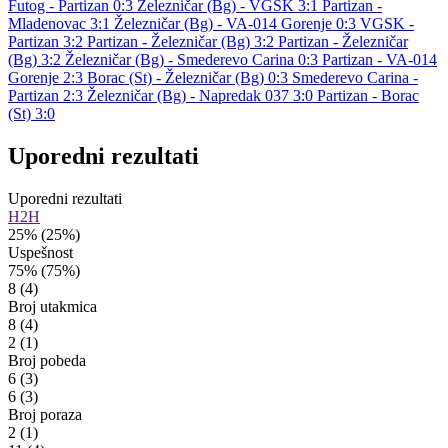
Futog - Partizan 0:3
Železničar (Bg) - VGSK 3:1
Partizan -
Mladenovac 3:1
Železničar (Bg) - VA-014 Gorenje 0:3
VGSK -
Partizan 3:2
Partizan - Železničar (Bg) 3:2
Partizan - Železničar
(Bg) 3:2
Železničar (Bg) - Smederevo Carina 0:3
Partizan - VA-014
Gorenje 2:3
Borac (St) - Železničar (Bg) 0:3
Smederevo Carina -
Partizan 2:3
Železničar (Bg) - Napredak 037 3:0
Partizan - Borac
(St) 3:0
Uporedni rezultati
Uporedni rezultati
H2H
25%
(25%)
Uspešnost
75%
(75%)
8
(4)
Broj utakmica
8
(4)
2
(1)
Broj pobeda
6
(3)
6
(3)
Broj poraza
2
(1)