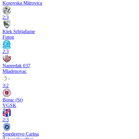
Kosovska Mitrovica
2:3
Klek Srbijašume
Futog
2:3
Napredak 037
Mladenovac
3:2
Borac (St)
VGSK
2:3
Smederevo Carina