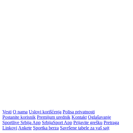
Vesti
O nama
Uslovi korišćenja
Polisa privatnosti
Postanite korisnik
Premijum urednik
Kontakt
Oglašavanje
Sportlive Srbija App
SrbijaSport App
Prijavite grešku
Pretraga
Linkovi
Ankete
Sportka berza
Savršene tabele za vaš sajt