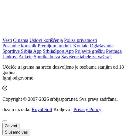
Vesti
O nama
Uslovi korišćenja
Polisa privatnosti
Postanite korisnik
Premijum urednik
Kontakt
Oglašavanje
Sportlive Srbija App
SrbijaSport App
Prijavite grešku
Pretraga
Linkovi
Ankete
Sportka berza
Savršene tabele za vaš sajt
Učešće u igrama na sreću dozvoljeno je osobama starijim od 18
godina.
Igraj odgovorno.
Copyright © 2007-2026 srbijasport.net. Sva prava zadržana.
dizajn i izrada:
Royal Soft
Kraljevo |
Privacy Policy
Zatvori
Slušamo vas