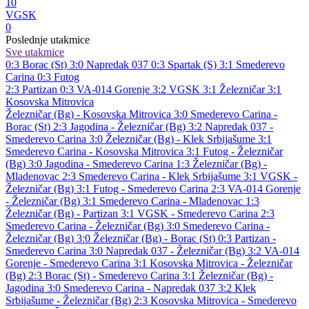
10
VGSK
0
Poslednje utakmice
Sve utakmice
0:3
Borac (St)
3:0
Napredak 037
0:3
Spartak (S)
3:1
Smederevo
Carina
0:3
Futog
2:3
Partizan
0:3
VA-014 Gorenje
3:2
VGSK
3:1
Železničar
3:1
Kosovska Mitrovica
Železničar (Bg) - Kosovska Mitrovica 3:0
Smederevo Carina -
Borac (St) 2:3
Jagodina - Železničar (Bg) 3:2
Napredak 037 -
Smederevo Carina 3:0
Železničar (Bg) - Klek Srbijašume 3:1
Smederevo Carina - Kosovska Mitrovica 3:1
Futog - Železničar
(Bg) 3:0
Jagodina - Smederevo Carina 1:3
Železničar (Bg) -
Mladenovac 2:3
Smederevo Carina - Klek Srbijašume 3:1
VGSK -
Železničar (Bg) 3:1
Futog - Smederevo Carina 2:3
VA-014 Gorenje
- Železničar (Bg) 3:1
Smederevo Carina - Mladenovac 1:3
Železničar (Bg) - Partizan 3:1
VGSK - Smederevo Carina 2:3
Smederevo Carina - Železničar (Bg) 3:0
Smederevo Carina -
Železničar (Bg) 3:0
Železničar (Bg) - Borac (St) 0:3
Partizan -
Smederevo Carina 3:0
Napredak 037 - Železničar (Bg) 3:2
VA-014
Gorenje - Smederevo Carina 3:1
Kosovska Mitrovica - Železničar
(Bg) 2:3
Borac (St) - Smederevo Carina 3:1
Železničar (Bg) -
Jagodina 3:0
Smederevo Carina - Napredak 037 3:2
Klek
Srbijašume - Železničar (Bg) 2:3
Kosovska Mitrovica - Smederevo