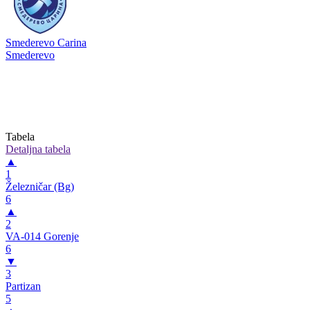
Smederevo Carina
Smederevo
Tabela
Detaljna tabela
▲
1
Železničar (Bg)
6
▲
2
VA-014 Gorenje
6
▼
3
Partizan
5