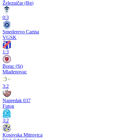
Železničar (Bg)
0:3
Smederevo Carina
VGSK
1:3
Borac (St)
Mladenovac
3:2
Napredak 037
Futog
3:2
Kosovska Mitrovica