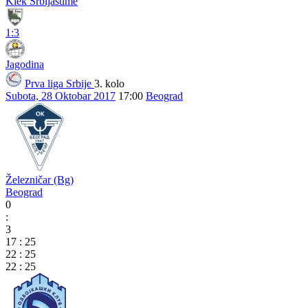
Klek Srbijašume
1:3
Jagodina
Prva liga Srbije
3. kolo
Subota, 28 Oktobar 2017
17:00
Beograd
Železničar (Bg)
Beograd
0
:
3
17
:
25
22
:
25
22
:
25