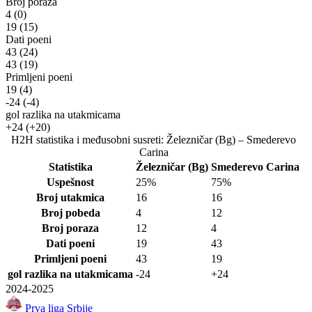
Broj poraza
4
(0)
19
(15)
Dati poeni
43
(24)
43
(19)
Primljeni poeni
19
(4)
-24
(-4)
gol razlika na utakmicama
+24
(+20)
H2H statistika i međusobni susreti: Železničar (Bg) – Smederevo
Carina
Statistika
Železničar (Bg)
Smederevo Carina
Uspešnost
25%
75%
Broj utakmica
16
16
Broj pobeda
4
12
Broj poraza
12
4
Dati poeni
19
43
Primljeni poeni
43
19
gol razlika na utakmicama
-24
+24
2024-2025
Prva liga Srbije