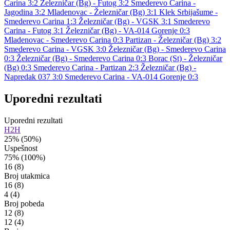
Carina 3:2
Železničar (Bg) - Futog 3:2
Smederevo Carina -
Jagodina 3:2
Mladenovac - Železničar (Bg) 3:1
Klek Srbijašume -
Smederevo Carina 1:3
Železničar (Bg) - VGSK 3:1
Smederevo
Carina - Futog 3:1
Železničar (Bg) - VA-014 Gorenje 0:3
Mladenovac - Smederevo Carina 0:3
Partizan - Železničar (Bg) 3:2
Smederevo Carina - VGSK 3:0
Železničar (Bg) - Smederevo Carina
0:3
Železničar (Bg) - Smederevo Carina 0:3
Borac (St) - Železničar
(Bg) 0:3
Smederevo Carina - Partizan 2:3
Železničar (Bg) -
Napredak 037 3:0
Smederevo Carina - VA-014 Gorenje 0:3
Uporedni rezultati
Uporedni rezultati
H2H
25%
(50%)
Uspešnost
75%
(100%)
16
(8)
Broj utakmica
16
(8)
4
(4)
Broj pobeda
12
(8)
12
(4)