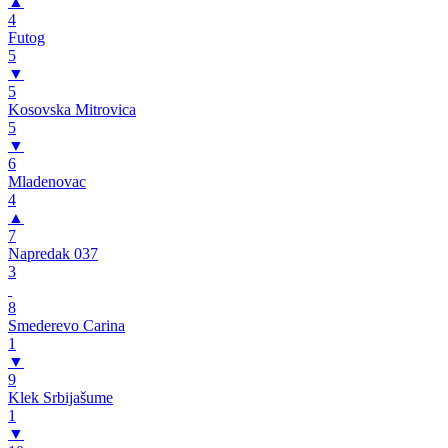
▲
4
Futog
5
▼
5
Kosovska Mitrovica
5
▼
6
Mladenovac
4
▲
7
Napredak 037
3
8
Smederevo Carina
1
▼
9
Klek Srbijašume
1
▼