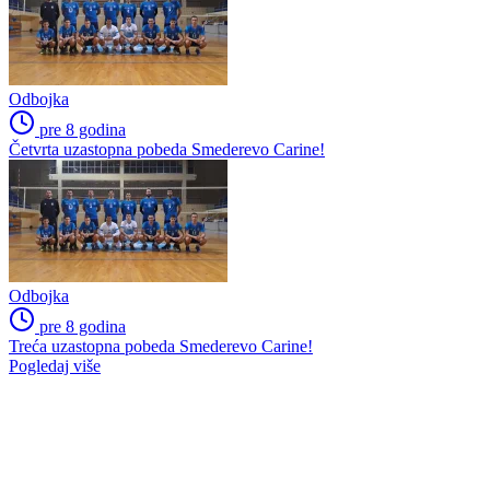
Odbojka
pre 8 godina
Četvrta uzastopna pobeda Smederevo Carine!
Odbojka
pre 8 godina
Treća uzastopna pobeda Smederevo Carine!
Pogledaj više