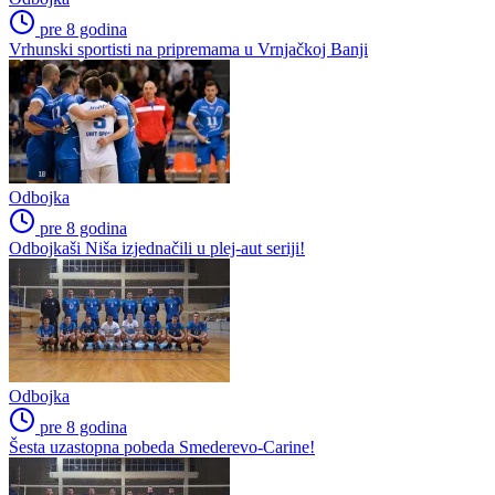
pre 8 godina
Vrhunski sportisti na pripremama u Vrnjačkoj Banji
Odbojka
pre 8 godina
Odbojkaši Niša izjednačili u plej-aut seriji!
Odbojka
pre 8 godina
Šesta uzastopna pobeda Smederevo-Carine!