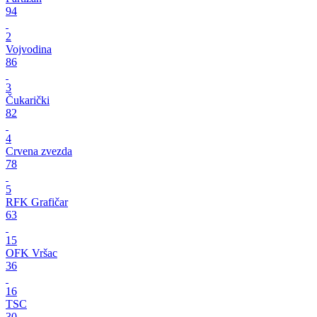
94
2
Vojvodina
86
3
Čukarički
82
4
Crvena zvezda
78
5
RFK Grafičar
63
15
OFK Vršac
36
16
TSC
30