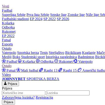
Vesti
Fudbal
Superliga Srbije
Prva liga Srbije
Srpske lige
Zonske lige
Niže lige Srb
Fudbalski stadioni
EP 2024
SP 2022
SP 2026
Košarka
Odbojka
Rukomet
EP 2022
Futsal
Esports
Ostalo
Vaterpolo
Sportska berza
Tenis
Streljaštvo
Biciklizam
Kuglanje
Mače
Mediji
Boks
Studentski sport
Istorijska razglednica
Badminton
Bicikl
Fudbal
Košarka
Odbojka
Rukomet
Vaterpolo
Ostalo
Futsal
Mali fudbal
Ragbi 13
Ragbi 15
Američki fudba
Video
JOHNNYBET
SPORTSKA BERZA
Prijava
Prijava
Zaboravljena lozinka?
Registracija