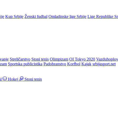
ije
Kup Srbije
Ženski fudbal
Omladinske lige Srbije
Lige Republike S
vanje
Streličarstvo
Stoni tenis
Olimpizam
OI Tokyo 2020
Vazduhoplov
izam
Sportska publicistika
Padobranstvo
Korfbol
Kajak
srbijasport.net
l
Hokej
Stoni tenis