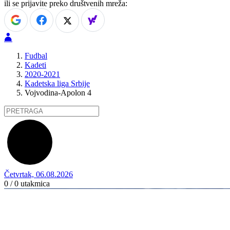
ili se prijavite preko društvenih mreža:
Fudbal
Kadeti
2020-2021
Kadetska liga Srbije
Vojvodina-Apolon 4
Četvrtak, 06.08.2026
0 / 0
utakmica