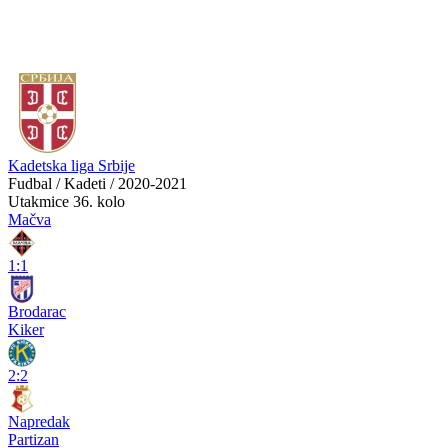
Kadetska liga Srbije
Fudbal / Kadeti / 2020-2021
Utakmice
36. kolo
Mačva
1:1
Brodarac
Kiker
2:2
Napredak
Partizan