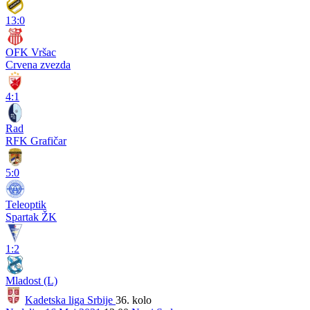
13:0
OFK Vršac
Crvena zvezda
4:1
Rad
RFK Grafičar
5:0
Teleoptik
Spartak ŽK
1:2
Mladost (L)
Kadetska liga Srbije
36. kolo