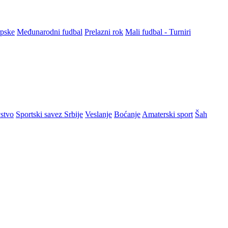
rpske
Međunarodni fudbal
Prelazni rok
Mali fudbal - Turniri
stvo
Sportski savez Srbije
Veslanje
Boćanje
Amaterski sport
Šah