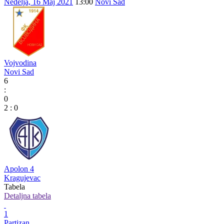
Nedelja, 16 Maj 2021
13:00
Novi Sad
Vojvodina
Novi Sad
6
:
0
2
:
0
Apolon 4
Kragujevac
Tabela
Detaljna tabela
1
Partizan