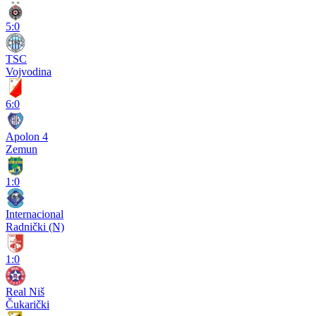
5:0
TSC
Vojvodina
6:0
Apolon 4
Zemun
1:0
Internacional
Radnički (N)
1:0
Real Niš
Čukarički