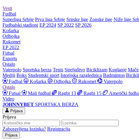
Vesti
Fudbal
Superliga Srbije
Prva liga Srbije
Srpske lige
Zonske lige
Niže lige Srb
Fudbalski stadioni
EP 2024
SP 2022
SP 2026
Košarka
Odbojka
Rukomet
EP 2022
Futsal
Esports
Ostalo
Vaterpolo
Sportska berza
Tenis
Streljaštvo
Biciklizam
Kuglanje
Mače
Mediji
Boks
Studentski sport
Istorijska razglednica
Badminton
Bicikl
Fudbal
Košarka
Odbojka
Rukomet
Vaterpolo
Ostalo
Futsal
Mali fudbal
Ragbi 13
Ragbi 15
Američki fudba
Video
JOHNNYBET
SPORTSKA BERZA
Prijava
Prijava
Zaboravljena lozinka?
Registracija