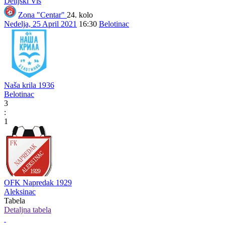
Delijski Vis
Zona "Centar"
24. kolo
Nedelja, 25 April 2021
16:30
Belotinac
Naša krila 1936
Belotinac
3
:
1
OFK Napredak 1929
Aleksinac
Tabela
Detaljna tabela