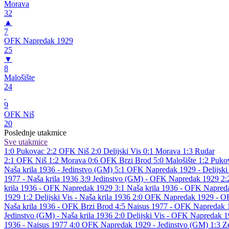
Morava
32
▲
7
OFK Napredak 1929
25
▼
8
Malošište
24
9
OFK Niš
20
Poslednje utakmice
Sve utakmice
1:0
Pukovac
2:2
OFK Niš
2:0
Delijski Vis
0:1
Morava
1:3
Rudar
2:1
OFK Niš
1:2
Morava
0:6
OFK Brzi Brod
5:0
Malošište
1:2
Puko
Naša krila 1936 - Jedinstvo (GM) 5:1
OFK Napredak 1929 - Delijski
1977 - Naša krila 1936 3:9
Jedinstvo (GM) - OFK Napredak 1929 2
krila 1936 - OFK Napredak 1929 3:1
Naša krila 1936 - OFK Napred
1929 1:2
Delijski Vis - Naša krila 1936 2:0
OFK Napredak 1929 - OF
Naša krila 1936 - OFK Brzi Brod 4:5
Naisus 1977 - OFK Napredak 
Jedinstvo (GM) - Naša krila 1936 2:0
Delijski Vis - OFK Napredak 
1936 - Naisus 1977 4:0
OFK Napredak 1929 - Jedinstvo (GM) 1:3
Z