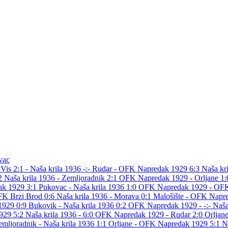
vac
 Vis 2:1
- Naša krila 1936 -:-
Rudar - OFK Napredak 1929 6:3
Naša kri
:2
Naša krila 1936 - Zemljoradnik 2:1
OFK Napredak 1929 - Orljane 1
ak 1929 3:1
Pukovac - Naša krila 1936 1:0
OFK Napredak 1929 - OFK
K Brzi Brod 0:6
Naša krila 1936 - Morava 0:1
Malošište - OFK Napr
1929 0:9
Bukovik - Naša krila 1936 0:2
OFK Napredak 1929 - -:-
Naša
1929 5:2
Naša krila 1936 - 6:0
OFK Napredak 1929 - Rudar 2:0
Orljane
emljoradnik - Naša krila 1936 1:1
Orljane - OFK Napredak 1929 5:1
N