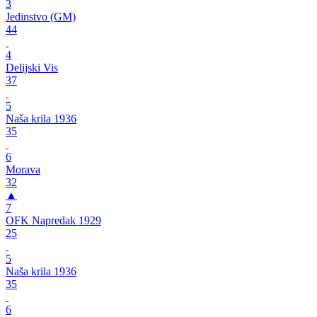
3
Jedinstvo (GM)
44
4
Delijski Vis
37
5
Naša krila 1936
35
6
Morava
32
▲
7
OFK Napredak 1929
25
5
Naša krila 1936
35
6