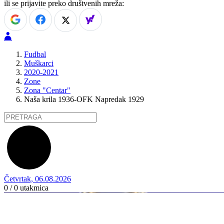
ili se prijavite preko društvenih mreža:
Fudbal
Muškarci
2020-2021
Zone
Zona "Centar"
Naša krila 1936-OFK Napredak 1929
Četvrtak, 06.08.2026
0 / 0
utakmica