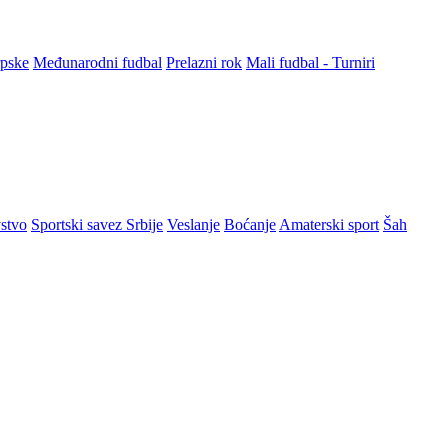
rpske
Međunarodni fudbal
Prelazni rok
Mali fudbal - Turniri
stvo
Sportski savez Srbije
Veslanje
Boćanje
Amaterski sport
Šah