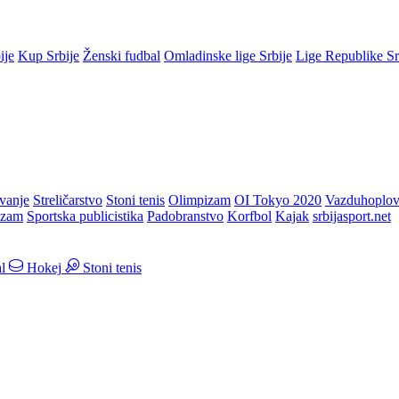
ije
Kup Srbije
Ženski fudbal
Omladinske lige Srbije
Lige Republike S
vanje
Streličarstvo
Stoni tenis
Olimpizam
OI Tokyo 2020
Vazduhoplov
izam
Sportska publicistika
Padobranstvo
Korfbol
Kajak
srbijasport.net
l
Hokej
Stoni tenis