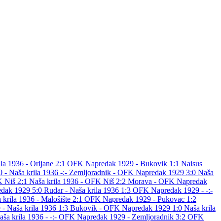
la 1936 - Orljane 2:1
OFK Napredak 1929 - Bukovik 1:1
Naisus
:0
- Naša krila 1936 -:-
Zemljoradnik - OFK Napredak 1929 3:0
Naša
 Niš 2:1
Naša krila 1936 - OFK Niš 2:2
Morava - OFK Napredak
edak 1929 5:0
Rudar - Naša krila 1936 1:3
OFK Napredak 1929 - -:-
 krila 1936 - Malošište 2:1
OFK Napredak 1929 - Pukovac 1:2
 - Naša krila 1936 1:3
Bukovik - OFK Napredak 1929 1:0
Naša krila
aša krila 1936 - -:-
OFK Napredak 1929 - Zemljoradnik 3:2
OFK