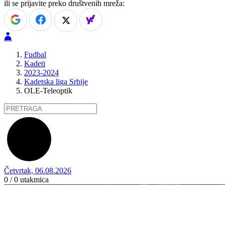
ili se prijavite preko društvenih mreža:
Fudbal
Kadeti
2023-2024
Kadetska liga Srbije
OLE-Teleoptik
Četvrtak, 06.08.2026
0 / 0
utakmica