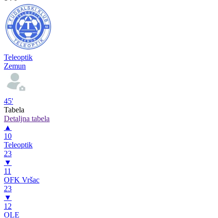
Teleoptik
Zemun
45'
Tabela
Detaljna tabela
▲
10
Teleoptik
23
▼
11
OFK Vršac
23
▼
12
OLE