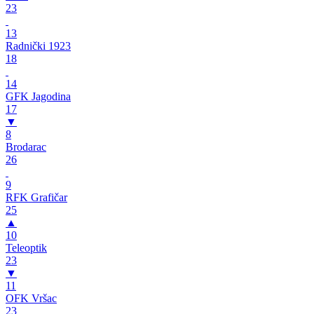
23
13
Radnički 1923
18
14
GFK Jagodina
17
▼
8
Brodarac
26
9
RFK Grafičar
25
▲
10
Teleoptik
23
▼
11
OFK Vršac
23