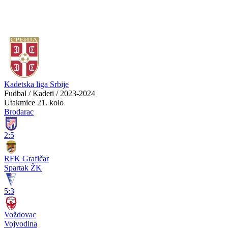
Kadetska liga Srbije
Fudbal / Kadeti / 2023-2024
Utakmice
21. kolo
Brodarac
2:5
RFK Grafičar
Spartak ŽK
5:3
Voždovac
Vojvodina