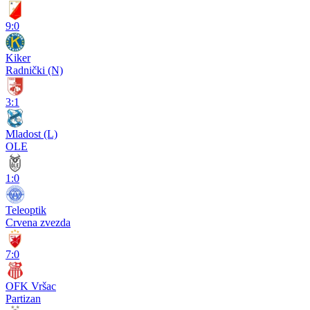
9:0
Kiker
Radnički (N)
3:1
Mladost (L)
OLE
1:0
Teleoptik
Crvena zvezda
7:0
OFK Vršac
Partizan