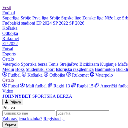
Vesti
Fudbal
Superliga Srbije
Prva liga Srbije
Srpske lige
Zonske lige
Niže lige Srb
Fudbalski stadioni
EP 2024
SP 2022
SP 2026
Košarka
Odbojka
Rukomet
EP 2022
Futsal
Esports
Ostalo
Vaterpolo
Sportska berza
Tenis
Streljaštvo
Biciklizam
Kuglanje
Mače
Mediji
Boks
Studentski sport
Istorijska razglednica
Badminton
Bicikl
Fudbal
Košarka
Odbojka
Rukomet
Vaterpolo
Ostalo
Futsal
Mali fudbal
Ragbi 13
Ragbi 15
Američki fudba
Video
JOHNNYBET
SPORTSKA BERZA
Prijava
Prijava
Zaboravljena lozinka?
Registracija