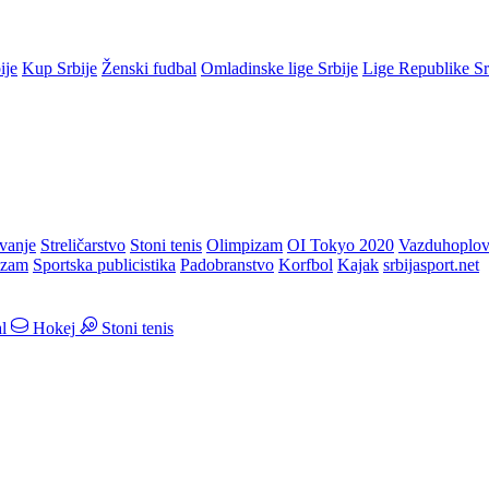
ije
Kup Srbije
Ženski fudbal
Omladinske lige Srbije
Lige Republike S
vanje
Streličarstvo
Stoni tenis
Olimpizam
OI Tokyo 2020
Vazduhoplov
izam
Sportska publicistika
Padobranstvo
Korfbol
Kajak
srbijasport.net
l
Hokej
Stoni tenis