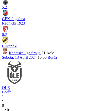
5:2
GFK Jagodina
Radnički 1923
0:2
Čukarički
Kadetska liga Srbije
21. kolo
Subota, 13 April 2024
16:00
Borča
OLE
Borča
1
:
0
1
:
0