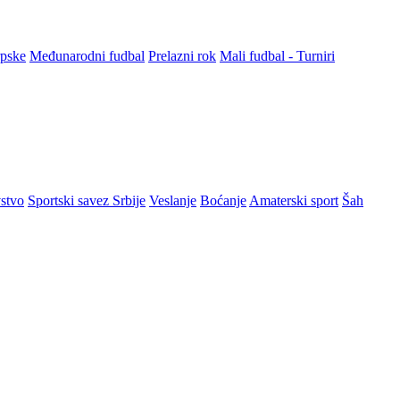
rpske
Međunarodni fudbal
Prelazni rok
Mali fudbal - Turniri
stvo
Sportski savez Srbije
Veslanje
Boćanje
Amaterski sport
Šah