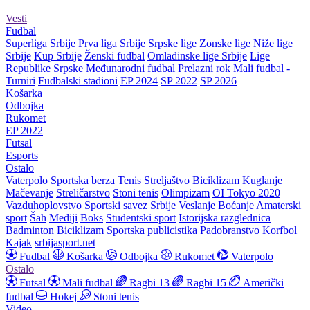
Vesti
Fudbal
Superliga Srbije
Prva liga Srbije
Srpske lige
Zonske lige
Niže lige
Srbije
Kup Srbije
Ženski fudbal
Omladinske lige Srbije
Lige
Republike Srpske
Međunarodni fudbal
Prelazni rok
Mali fudbal -
Turniri
Fudbalski stadioni
EP 2024
SP 2022
SP 2026
Košarka
Odbojka
Rukomet
EP 2022
Futsal
Esports
Ostalo
Vaterpolo
Sportska berza
Tenis
Streljaštvo
Biciklizam
Kuglanje
Mačevanje
Streličarstvo
Stoni tenis
Olimpizam
OI Tokyo 2020
Vazduhoplovstvo
Sportski savez Srbije
Veslanje
Boćanje
Amaterski
sport
Šah
Mediji
Boks
Studentski sport
Istorijska razglednica
Badminton
Biciklizam
Sportska publicistika
Padobranstvo
Korfbol
Kajak
srbijasport.net
Fudbal
Košarka
Odbojka
Rukomet
Vaterpolo
Ostalo
Futsal
Mali fudbal
Ragbi 13
Ragbi 15
Američki
fudbal
Hokej
Stoni tenis
Video