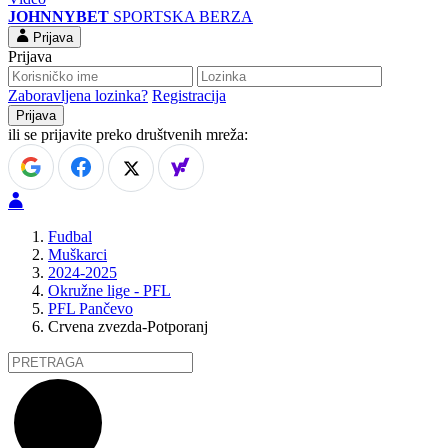
JOHNNYBET
SPORTSKA BERZA
Prijava
Prijava
Zaboravljena lozinka?
Registracija
ili se prijavite preko društvenih mreža:
Fudbal
Muškarci
2024-2025
Okružne lige - PFL
PFL Pančevo
Crvena zvezda-Potporanj