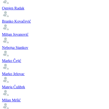
Ognjen Radak
Branko Kovačević
Miljan Jovanović
Nebojsa Stankov
Marko Čejić
Marko Jelovac
Mateja Ćulibrk
Milan Mršić