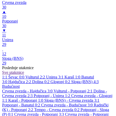
Crvena zvezda
30
▲
10
Potporanj
30
▼
11
Unirea
29
12
Sloga (BNS)
29
Poslednje utakmice
Sve utakmice
1:1
Ševac
0:0
Vulturul
2:2
Unirea
3:1
Karaš
1:0
Banatul
3:0
Hajdučica
2:2
Dolina
0:2
Glogonj
0:2
Sloga (BNS)
4:3
Budućnost
Crvena zvezda - Hajdučica 3:0
Vulturul - Potporanj 2:1
Dolina -
Crvena zvezda 2:3
Potporanj - Unirea 1:2
Crvena zvezda - Glogonj
1:1
Karaš - Potporanj 1:0
Sloga (BNS) - Crvena zvezda 3:1
Potporanj - Banatul 0:2
Crvena zvezda - Budućnost 3:0
Radnički
(K) - Potporanj 2:2
Tempo - Crvena zvezda 0:2
Potporanj - Sloga
(P) 0:1
Crvena zvezda - Potporanj 3:3
Crvena zvezda - Potporanj