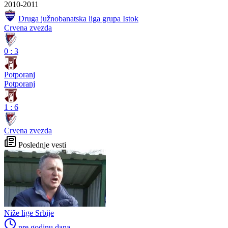
2010-2011
Druga južnobanatska liga grupa Istok
Crvena zvezda
0
:
3
Potporanj
Potporanj
1
:
6
Crvena zvezda
Poslednje vesti
Niže lige Srbije
pre godinu dana