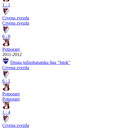
1
:
1
Crvena zvezda
Crvena zvezda
6
:
0
Potporanj
2011-2012
Druga južnobanatska liga "Istok"
Crvena zvezda
6
:
1
Potporanj
Potporanj
1
:
4
Crvena zvezda