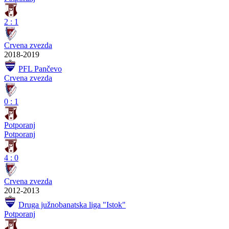
2
:
1
Crvena zvezda
2018-2019
PFL Pančevo
Crvena zvezda
0
:
1
Potporanj
Potporanj
4
:
0
Crvena zvezda
2012-2013
Druga južnobanatska liga "Istok"
Potporanj