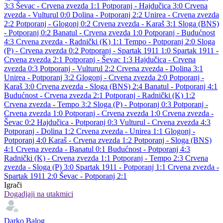
3:3
Ševac - Crvena zvezda 1:1
Potporanj - Hajdučica 3:0
Crvena
zvezda - Vulturul 0:0
Dolina - Potporanj 2:2
Unirea - Crvena zvezda
2:2
Potporanj - Glogonj 0:2
Crvena zvezda - Karaš 3:1
Sloga (BNS)
- Potporanj 0:2
Banatul - Crvena zvezda 1:0
Potporanj - Budućnost
4:3
Crvena zvezda - Radnički (K) 1:1
Tempo - Potporanj 2:0
Sloga
(P) - Crvena zvezda 0:2
Potporanj - Spartak 1911 1:0
Spartak 1911 -
Crvena zvezda 2:1
Potporanj - Ševac 1:3
Hajdučica - Crvena
zvezda 0:3
Potporanj - Vulturul 2:2
Crvena zvezda - Dolina 3:1
Unirea - Potporanj 3:2
Glogonj - Crvena zvezda 2:0
Potporanj -
Karaš 3:0
Crvena zvezda - Sloga (BNS) 2:4
Banatul - Potporanj 4:1
Budućnost - Crvena zvezda 2:1
Potporanj - Radnički (K) 1:2
Crvena zvezda - Tempo 3:2
Sloga (P) - Potporanj 0:3
Potporanj -
Crvena zvezda 1:0
Potporanj - Crvena zvezda 1:0
Crvena zvezda -
Ševac 0:2
Hajdučica - Potporanj 0:3
Vulturul - Crvena zvezda 4:3
Potporanj - Dolina 1:2
Crvena zvezda - Unirea 1:1
Glogonj -
Potporanj 4:0
Karaš - Crvena zvezda 1:2
Potporanj - Sloga (BNS)
4:1
Crvena zvezda - Banatul 0:1
Budućnost - Potporanj 4:3
Radnički (K) - Crvena zvezda 1:1
Potporanj - Tempo 2:3
Crvena
zvezda - Sloga (P) 3:0
Spartak 1911 - Potporanj 1:1
Crvena zvezda -
Spartak 1911 2:0
Ševac - Potporanj 2:1
Igrači
Dogadjaji na utakmici
Darko Balog