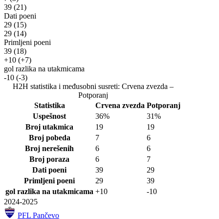
39
(21)
Dati poeni
29
(15)
29
(14)
Primljeni poeni
39
(18)
+10
(+7)
gol razlika na utakmicama
-10
(-3)
H2H statistika i međusobni susreti: Crvena zvezda –
Potporanj
Statistika
Crvena zvezda
Potporanj
Uspešnost
36%
31%
Broj utakmica
19
19
Broj pobeda
7
6
Broj nerešenih
6
6
Broj poraza
6
7
Dati poeni
39
29
Primljeni poeni
29
39
gol razlika na utakmicama
+10
-10
2024-2025
PFL Pančevo