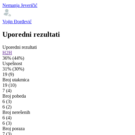
Nemanja Jeveričić
Vojin Đorđević
Uporedni rezultati
Uporedni rezultati
H2H
36%
(44%)
Uspešnost
31%
(30%)
19
(9)
Broj utakmica
19
(10)
7
(4)
Broj pobeda
6
(3)
6
(2)
Broj nerešenih
6
(4)
6
(3)
Broj poraza
7
(3)