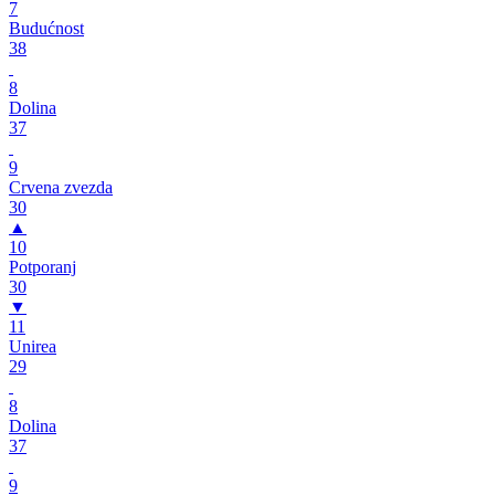
7
Budućnost
38
8
Dolina
37
9
Crvena zvezda
30
▲
10
Potporanj
30
▼
11
Unirea
29
8
Dolina
37
9