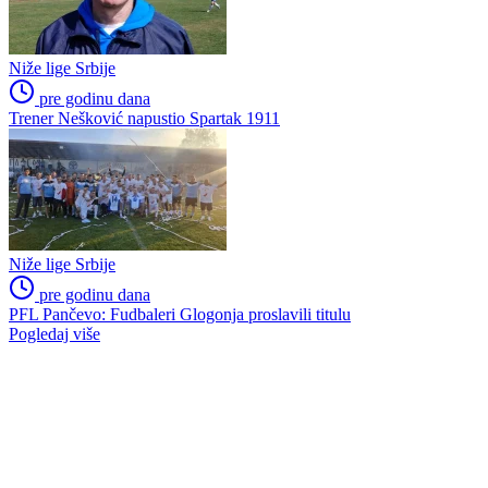
Niže lige Srbije
pre godinu dana
Trener Nešković napustio Spartak 1911
Niže lige Srbije
pre godinu dana
PFL Pančevo: Fudbaleri Glogonja proslavili titulu
Pogledaj više