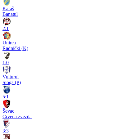
Karaš
Banatul
2:1
Unirea
Radnički (K)
1:0
Vulturul
Sloga (P)
5:1
Ševac
Crvena zvezda
3:3