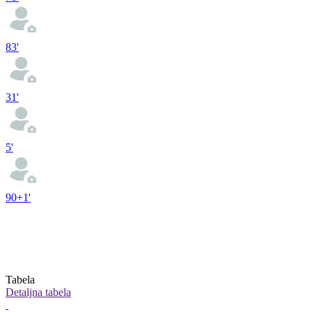
83'
31'
5'
90+1'
Tabela
Detaljna tabela