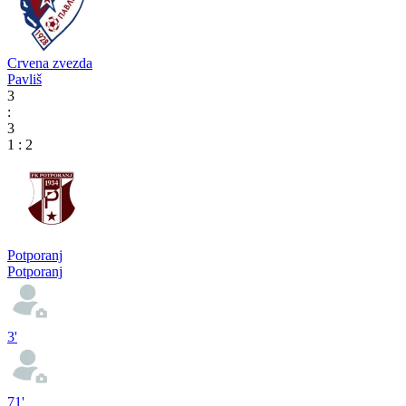
Crvena zvezda
Pavliš
3
:
3
1
:
2
Potporanj
Potporanj
3'
71'