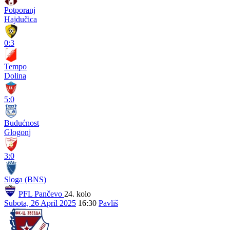
Potporanj
Hajdučica
0:3
Tempo
Dolina
5:0
Budućnost
Glogonj
3:0
Sloga (BNS)
PFL Pančevo
24. kolo
Subota, 26 April 2025
16:30
Pavliš