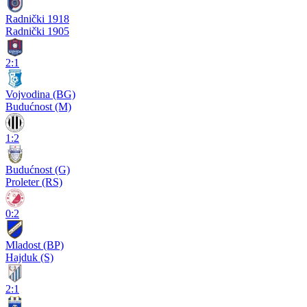
Radnički 1918
Radnički 1905
2:1
Vojvodina (BG)
Budućnost (M)
1:2
Budućnost (G)
Proleter (RS)
0:2
Mladost (BP)
Hajduk (S)
2:1