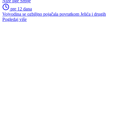
Niže lige Srbije
pre 12 dana
Vojvodina se ozbiljno pojačala povratkom Jelića i drugih
Pogledaj više