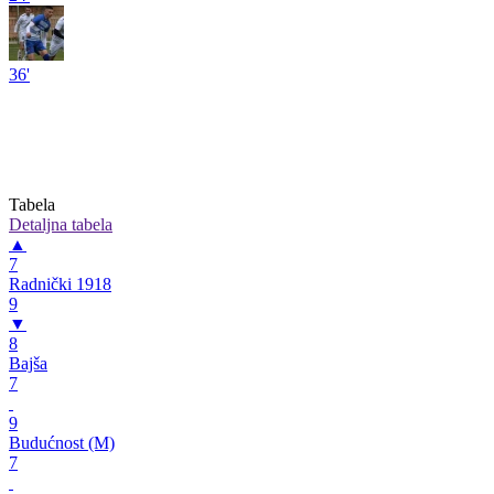
36'
Tabela
Detaljna tabela
▲
7
Radnički 1918
9
▼
8
Bajša
7
9
Budućnost (M)
7