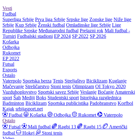
Vesti
Fudbal
Superliga Srbije
Prva liga Srbije
Srpske lige
Zonske lige
Niže lige
Srbije
Kup Srbije
Ženski fudbal
Omladinske lige Srbije
Lige
Republike Srpske
Međunarodni fudbal
Prelazni rok
Mali fudbal -
Turniri
Fudbalski stadioni
EP 2024
SP 2022
SP 2026
Košarka
Odbojka
Rukomet
EP 2022
Futsal
Esports
Ostalo
Vaterpolo
Sportska berza
Tenis
Streljaštvo
Biciklizam
Kuglanje
Mačevanje
Streličarstvo
Stoni tenis
Olimpizam
OI Tokyo 2020
Vazduhoplovstvo
Sportski savez Srbije
Veslanje
Boćanje
Amaterski
sport
Šah
Mediji
Boks
Studentski sport
Istorijska razglednica
Badminton
Biciklizam
Sportska publicistika
Padobranstvo
Korfbol
Kajak
srbijasport.net
Fudbal
Košarka
Odbojka
Rukomet
Vaterpolo
Ostalo
Futsal
Mali fudbal
Ragbi 13
Ragbi 15
Američki
fudbal
Hokej
Stoni tenis
Video