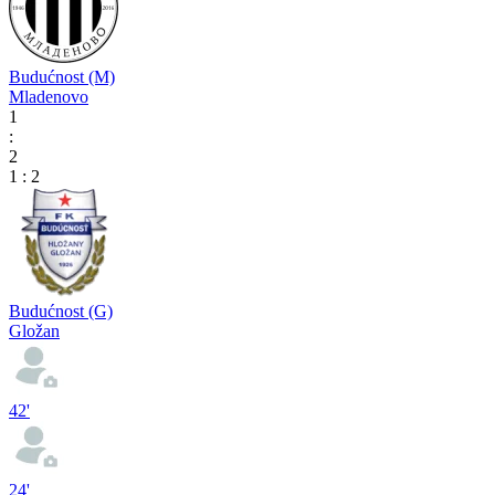
Budućnost (M)
Mladenovo
1
:
2
1
:
2
Budućnost (G)
Gložan
42'
24'