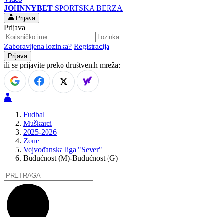
JOHNNYBET
SPORTSKA BERZA
Prijava
Prijava
Zaboravljena lozinka?
Registracija
ili se prijavite preko društvenih mreža:
Fudbal
Muškarci
2025-2026
Zone
Vojvođanska liga "Sever"
Budućnost (M)-Budućnost (G)