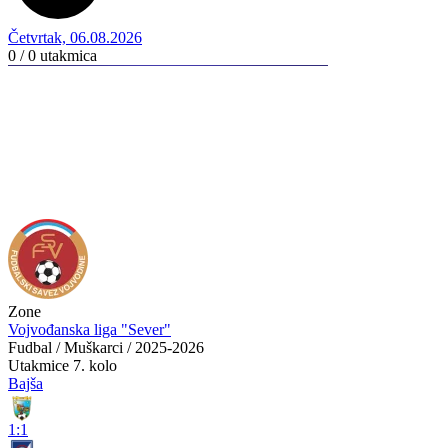
Četvrtak, 06.08.2026
0 / 0
utakmica
Zone
Vojvođanska liga "Sever"
Fudbal / Muškarci / 2025-2026
Utakmice
7. kolo
Bajša
1:1