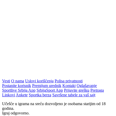
Vesti
O nama
Uslovi korišćenja
Polisa privatnosti
Postanite korisnik
Premijum urednik
Kontakt
Oglašavanje
Sportlive Srbija App
SrbijaSport App
Prijavite grešku
Pretraga
Linkovi
Ankete
Sportka berza
Savršene tabele za vaš sajt
Učešće u igrama na sreću dozvoljeno je osobama starijim od 18
godina.
Igraj odgovorno.