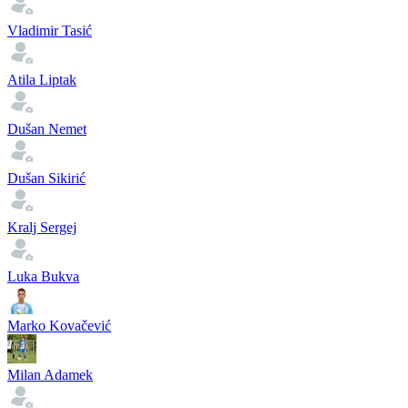
Vladimir Tasić
Atila Liptak
Dušan Nemet
Dušan Sikirić
Kralj Sergej
Luka Bukva
Marko Kovačević
Milan Adamek