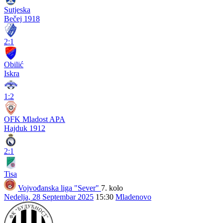
Sutjeska
Bečej 1918
2:1
Obilić
Iskra
1:2
OFK Mladost APA
Hajduk 1912
2:1
Tisa
Vojvođanska liga "Sever"
7. kolo
Nedelja, 28 Septembar 2025
15:30
Mladenovo