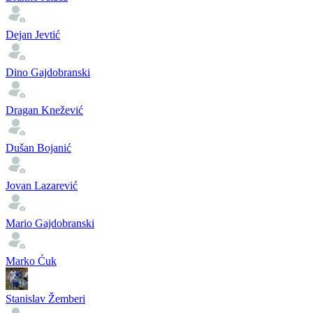
Dejan Jevtić
Dino Gajdobranski
Dragan Knežević
Dušan Bojanić
Jovan Lazarević
Mario Gajdobranski
Marko Ćuk
Stanislav Žemberi