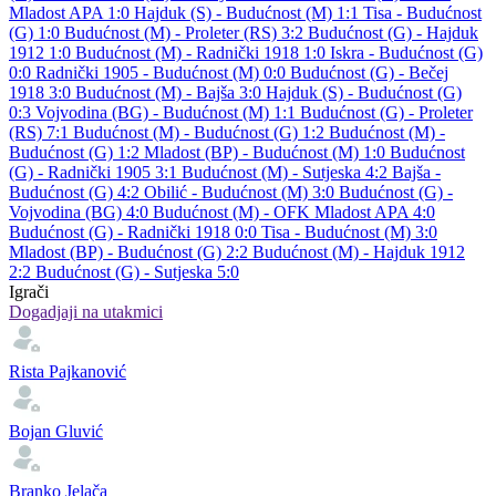
Mladost APA 1:0
Hajduk (S) - Budućnost (M) 1:1
Tisa - Budućnost
(G) 1:0
Budućnost (M) - Proleter (RS) 3:2
Budućnost (G) - Hajduk
1912 1:0
Budućnost (M) - Radnički 1918 1:0
Iskra - Budućnost (G)
0:0
Radnički 1905 - Budućnost (M) 0:0
Budućnost (G) - Bečej
1918 3:0
Budućnost (M) - Bajša 3:0
Hajduk (S) - Budućnost (G)
0:3
Vojvodina (BG) - Budućnost (M) 1:1
Budućnost (G) - Proleter
(RS) 7:1
Budućnost (M) - Budućnost (G) 1:2
Budućnost (M) -
Budućnost (G) 1:2
Mladost (BP) - Budućnost (M) 1:0
Budućnost
(G) - Radnički 1905 3:1
Budućnost (M) - Sutjeska 4:2
Bajša -
Budućnost (G) 4:2
Obilić - Budućnost (M) 3:0
Budućnost (G) -
Vojvodina (BG) 4:0
Budućnost (M) - OFK Mladost APA 4:0
Budućnost (G) - Radnički 1918 0:0
Tisa - Budućnost (M) 3:0
Mladost (BP) - Budućnost (G) 2:2
Budućnost (M) - Hajduk 1912
2:2
Budućnost (G) - Sutjeska 5:0
Igrači
Dogadjaji na utakmici
Rista Pajkanović
Bojan Gluvić
Branko Jelača