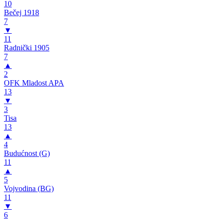
10
Bečej 1918
7
▼
11
Radnički 1905
7
▲
2
OFK Mladost APA
13
▼
3
Tisa
13
▲
4
Budućnost (G)
11
▲
5
Vojvodina (BG)
11
▼
6