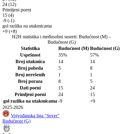
24
(12)
Primljeni poeni
15
(4)
-9
(-1)
gol razlika na utakmicama
+9
(+8)
H2H statistika i međusobni susreti: Budućnost (M) –
Budućnost (G)
Statistika
Budućnost (M)
Budućnost (G)
Uspešnost
35%
57%
Broj utakmica
14
14
Broj pobeda
5
8
Broj nerešenih
1
1
Broj poraza
8
5
Dati poeni
15
24
Primljeni poeni
24
15
gol razlika na utakmicama
-9
+9
2025-2026
Vojvođanska liga "Sever"
Budućnost (G)