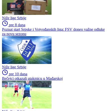
Niže lige Srbije
pre 8 dana
Poznat start Srpske i Vojvođanskih liga: FSV doneo važne odluke
za novu sezonu
Niže lige Srbije
pre 10 dana
Bečejci otkazali utakmicu u Mađarskoj