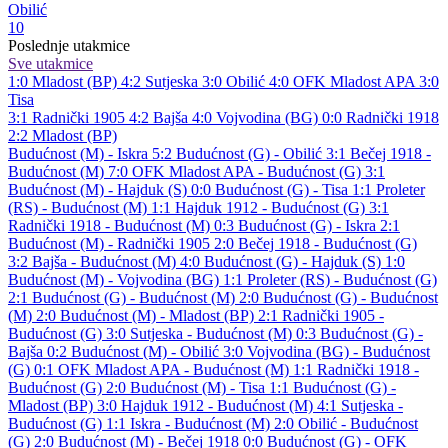
Obilić
10
Poslednje utakmice
Sve utakmice
1:0
Mladost (BP)
4:2
Sutjeska
3:0
Obilić
4:0
OFK Mladost APA
3:0
Tisa
3:1
Radnički 1905
4:2
Bajša
4:0
Vojvodina (BG)
0:0
Radnički 1918
2:2
Mladost (BP)
Budućnost (M) - Iskra 5:2
Budućnost (G) - Obilić 3:1
Bečej 1918 -
Budućnost (M) 7:0
OFK Mladost APA - Budućnost (G) 3:1
Budućnost (M) - Hajduk (S) 0:0
Budućnost (G) - Tisa 1:1
Proleter
(RS) - Budućnost (M) 1:1
Hajduk 1912 - Budućnost (G) 3:1
Radnički 1918 - Budućnost (M) 0:3
Budućnost (G) - Iskra 2:1
Budućnost (M) - Radnički 1905 2:0
Bečej 1918 - Budućnost (G)
3:2
Bajša - Budućnost (M) 4:0
Budućnost (G) - Hajduk (S) 1:0
Budućnost (M) - Vojvodina (BG) 1:1
Proleter (RS) - Budućnost (G)
2:1
Budućnost (G) - Budućnost (M) 2:0
Budućnost (G) - Budućnost
(M) 2:0
Budućnost (M) - Mladost (BP) 2:1
Radnički 1905 -
Budućnost (G) 3:0
Sutjeska - Budućnost (M) 0:3
Budućnost (G) -
Bajša 0:2
Budućnost (M) - Obilić 3:0
Vojvodina (BG) - Budućnost
(G) 0:1
OFK Mladost APA - Budućnost (M) 1:1
Radnički 1918 -
Budućnost (G) 2:0
Budućnost (M) - Tisa 1:1
Budućnost (G) -
Mladost (BP) 3:0
Hajduk 1912 - Budućnost (M) 4:1
Sutjeska -
Budućnost (G) 1:1
Iskra - Budućnost (M) 2:0
Obilić - Budućnost
(G) 2:0
Budućnost (M) - Bečej 1918 0:0
Budućnost (G) - OFK