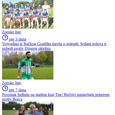
Zonske lige
pre 3 dana
Vojvodina iz Bačkog Gradišta slavila u goleadi: Sedam golova u
pobedi protiv Drugog oktobra
Zonske lige
pre 7 dana
Povratak fudbala na stadion kraj Tise: Bečejci nastavljaju pripreme
protiv Borca