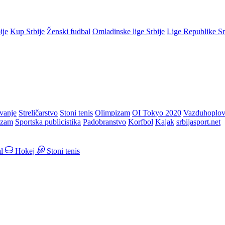
ije
Kup Srbije
Ženski fudbal
Omladinske lige Srbije
Lige Republike S
vanje
Streličarstvo
Stoni tenis
Olimpizam
OI Tokyo 2020
Vazduhoplov
izam
Sportska publicistika
Padobranstvo
Korfbol
Kajak
srbijasport.net
l
Hokej
Stoni tenis