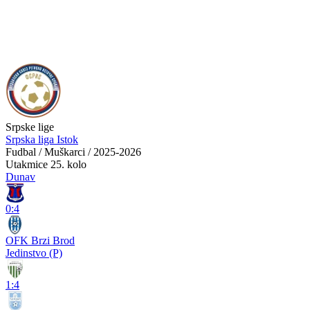
Srpske lige
Srpska liga Istok
Fudbal / Muškarci / 2025-2026
Utakmice
25. kolo
Dunav
0:4
OFK Brzi Brod
Jedinstvo (P)
1:4