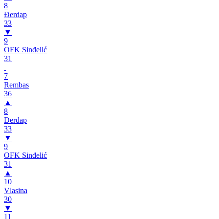
8
Đerdap
33
▼
9
OFK Sinđelić
31
7
Rembas
36
▲
8
Đerdap
33
▼
9
OFK Sinđelić
31
▲
10
Vlasina
30
▼
11