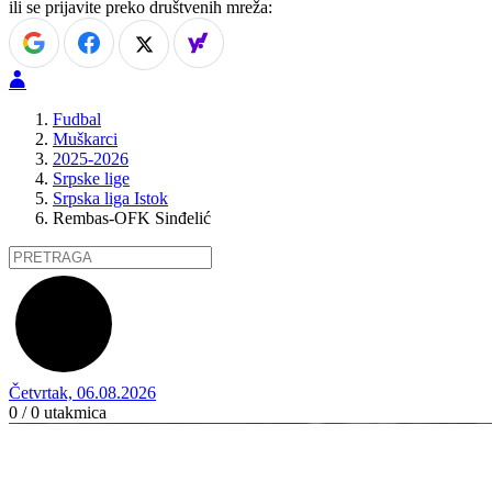
ili se prijavite preko društvenih mreža:
Fudbal
Muškarci
2025-2026
Srpske lige
Srpska liga Istok
Rembas-OFK Sinđelić
Četvrtak, 06.08.2026
0 / 0
utakmica