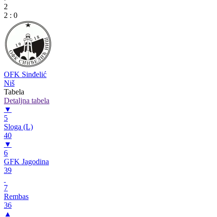
2
2
:
0
OFK Sinđelić
Niš
Tabela
Detaljna tabela
▼
5
Sloga (L)
40
▼
6
GFK Jagodina
39
7
Rembas
36
▲