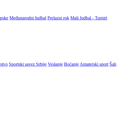
rpske
Međunarodni fudbal
Prelazni rok
Mali fudbal - Turniri
stvo
Sportski savez Srbije
Veslanje
Boćanje
Amaterski sport
Šah