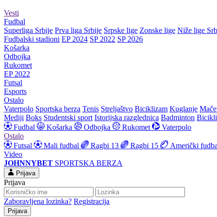
Vesti
Fudbal
Superliga Srbije
Prva liga Srbije
Srpske lige
Zonske lige
Niže lige Srb
Fudbalski stadioni
EP 2024
SP 2022
SP 2026
Košarka
Odbojka
Rukomet
EP 2022
Futsal
Esports
Ostalo
Vaterpolo
Sportska berza
Tenis
Streljaštvo
Biciklizam
Kuglanje
Mače
Mediji
Boks
Studentski sport
Istorijska razglednica
Badminton
Bicikl
Fudbal
Košarka
Odbojka
Rukomet
Vaterpolo
Ostalo
Futsal
Mali fudbal
Ragbi 13
Ragbi 15
Američki fudba
Video
JOHNNYBET
SPORTSKA BERZA
Prijava
Prijava
Zaboravljena lozinka?
Registracija