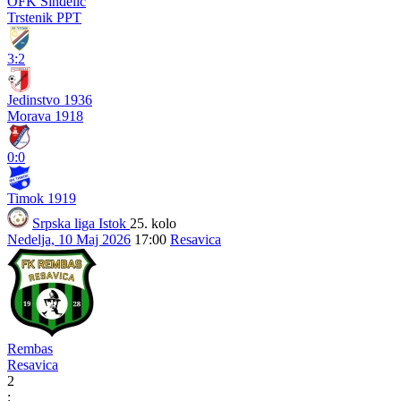
OFK Sinđelić
Trstenik PPT
3:2
Jedinstvo 1936
Morava 1918
0:0
Timok 1919
Srpska liga Istok
25. kolo
Nedelja, 10 Maj 2026
17:00
Resavica
Rembas
Resavica
2
: