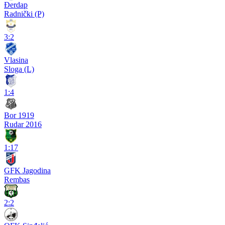
Đerdap
Radnički (P)
3:2
Vlasina
Sloga (L)
1:4
Bor 1919
Rudar 2016
1:17
GFK Jagodina
Rembas
2:2