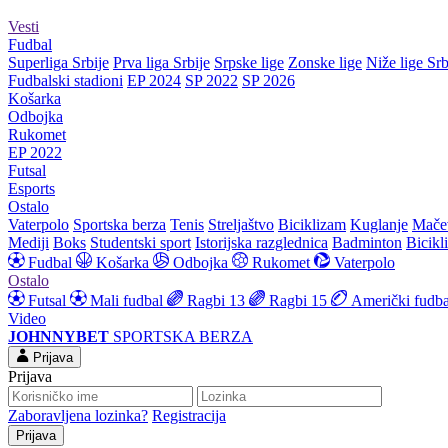
Vesti
Fudbal
Superliga Srbije
Prva liga Srbije
Srpske lige
Zonske lige
Niže lige Srb
Fudbalski stadioni
EP 2024
SP 2022
SP 2026
Košarka
Odbojka
Rukomet
EP 2022
Futsal
Esports
Ostalo
Vaterpolo
Sportska berza
Tenis
Streljaštvo
Biciklizam
Kuglanje
Mače
Mediji
Boks
Studentski sport
Istorijska razglednica
Badminton
Bicikl
Fudbal
Košarka
Odbojka
Rukomet
Vaterpolo
Ostalo
Futsal
Mali fudbal
Ragbi 13
Ragbi 15
Američki fudba
Video
JOHNNYBET
SPORTSKA BERZA
Prijava
Prijava
Zaboravljena lozinka?
Registracija