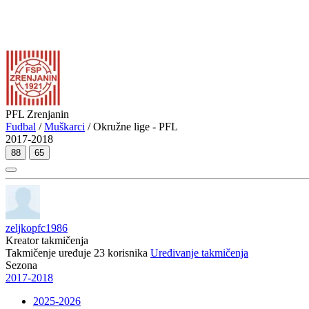
PFL Zrenjanin
Fudbal
/
Muškarci
/ Okružne lige - PFL
2017-2018
88
65
zeljkopfc1986
Kreator takmičenja
Takmičenje uređuje
23
korisnika
Uređivanje takmičenja
Sezona
2017-2018
2025-2026