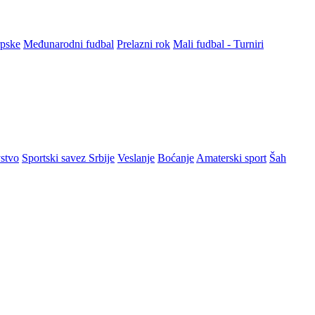
rpske
Međunarodni fudbal
Prelazni rok
Mali fudbal - Turniri
stvo
Sportski savez Srbije
Veslanje
Boćanje
Amaterski sport
Šah