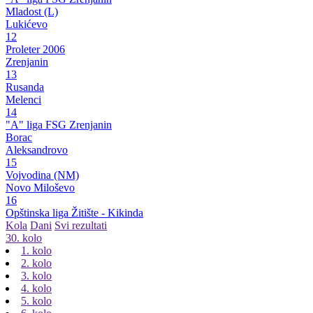
Mladost (L)
Lukićevo
12
Proleter 2006
Zrenjanin
13
Rusanda
Melenci
14
"A" liga FSG Zrenjanin
Borac
Aleksandrovo
15
Vojvodina (NM)
Novo Miloševo
16
Opštinska liga Žitište - Kikinda
Kola
Dani
Svi rezultati
30. kolo
1. kolo
2. kolo
3. kolo
4. kolo
5. kolo