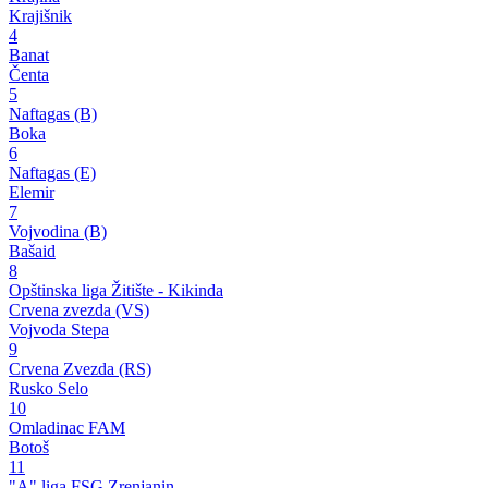
Krajišnik
4
Banat
Čenta
5
Naftagas (B)
Boka
6
Naftagas (E)
Elemir
7
Vojvodina (B)
Bašaid
8
Opštinska liga Žitište - Kikinda
Crvena zvezda (VS)
Vojvoda Stepa
9
Crvena Zvezda (RS)
Rusko Selo
10
Omladinac FAM
Botoš
11
"A" liga FSG Zrenjanin