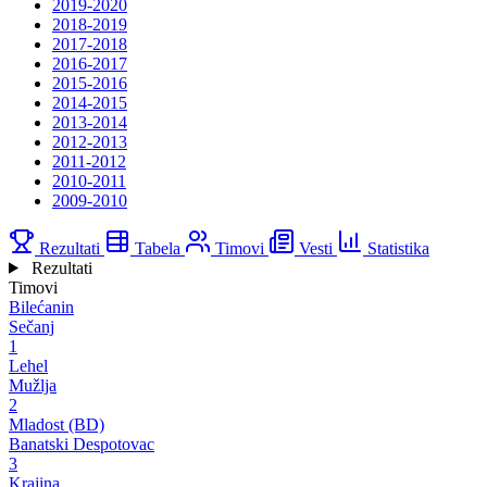
2019-2020
2018-2019
2017-2018
2016-2017
2015-2016
2014-2015
2013-2014
2012-2013
2011-2012
2010-2011
2009-2010
Rezultati
Tabela
Timovi
Vesti
Statistika
Rezultati
Timovi
Bilećanin
Sečanj
1
Lehel
Mužlja
2
Mladost (BD)
Banatski Despotovac
3
Krajina