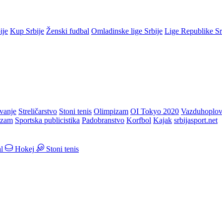
ije
Kup Srbije
Ženski fudbal
Omladinske lige Srbije
Lige Republike S
vanje
Streličarstvo
Stoni tenis
Olimpizam
OI Tokyo 2020
Vazduhoplov
izam
Sportska publicistika
Padobranstvo
Korfbol
Kajak
srbijasport.net
l
Hokej
Stoni tenis