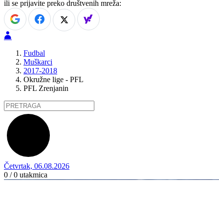
ili se prijavite preko društvenih mreža:
Fudbal
Muškarci
2017-2018
Okružne lige - PFL
PFL Zrenjanin
Četvrtak, 06.08.2026
0 / 0
utakmica