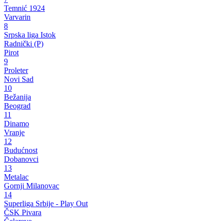
Temnić 1924
Varvarin
8
Srpska liga Istok
Radnički (P)
Pirot
9
Proleter
Novi Sad
10
Bežanija
Beograd
11
Dinamo
Vranje
12
Budućnost
Dobanovci
13
Metalac
Gornji Milanovac
14
Superliga Srbije - Play Out
ČSK Pivara