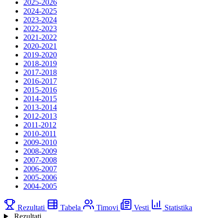
2025-2026
2024-2025
2023-2024
2022-2023
2021-2022
2020-2021
2019-2020
2018-2019
2017-2018
2016-2017
2015-2016
2014-2015
2013-2014
2012-2013
2011-2012
2010-2011
2009-2010
2008-2009
2007-2008
2006-2007
2005-2006
2004-2005
Rezultati
Tabela
Timovi
Vesti
Statistika
Rezultati