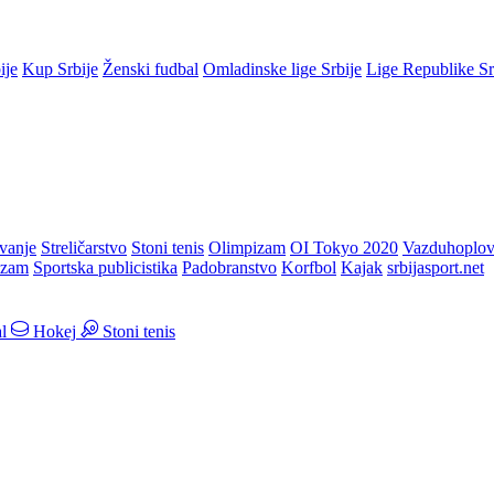
ije
Kup Srbije
Ženski fudbal
Omladinske lige Srbije
Lige Republike S
vanje
Streličarstvo
Stoni tenis
Olimpizam
OI Tokyo 2020
Vazduhoplov
izam
Sportska publicistika
Padobranstvo
Korfbol
Kajak
srbijasport.net
l
Hokej
Stoni tenis