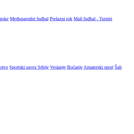
rpske
Međunarodni fudbal
Prelazni rok
Mali fudbal - Turniri
stvo
Sportski savez Srbije
Veslanje
Boćanje
Amaterski sport
Šah