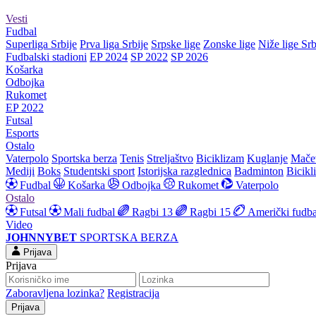
Vesti
Fudbal
Superliga Srbije
Prva liga Srbije
Srpske lige
Zonske lige
Niže lige Srb
Fudbalski stadioni
EP 2024
SP 2022
SP 2026
Košarka
Odbojka
Rukomet
EP 2022
Futsal
Esports
Ostalo
Vaterpolo
Sportska berza
Tenis
Streljaštvo
Biciklizam
Kuglanje
Mače
Mediji
Boks
Studentski sport
Istorijska razglednica
Badminton
Bicikl
Fudbal
Košarka
Odbojka
Rukomet
Vaterpolo
Ostalo
Futsal
Mali fudbal
Ragbi 13
Ragbi 15
Američki fudba
Video
JOHNNYBET
SPORTSKA BERZA
Prijava
Prijava
Zaboravljena lozinka?
Registracija