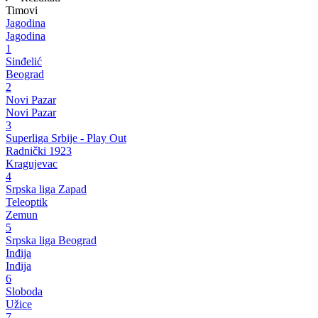
Timovi
Jagodina
Jagodina
1
Sinđelić
Beograd
2
Novi Pazar
Novi Pazar
3
Superliga Srbije - Play Out
Radnički 1923
Kragujevac
4
Srpska liga Zapad
Teleoptik
Zemun
5
Srpska liga Beograd
Inđija
Inđija
6
Sloboda
Užice
7