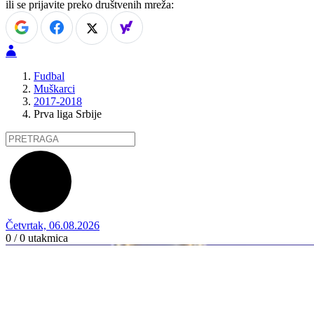
ili se prijavite preko društvenih mreža:
Fudbal
Muškarci
2017-2018
Prva liga Srbije
Četvrtak, 06.08.2026
0 / 0
utakmica