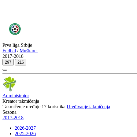
Prva liga Srbije
Fudbal
/
Muškarci
2017-2018
297
216
Administrator
Kreator takmičenja
Takmičenje uređuje
17
korisnika
Uređivanje takmičenja
Sezona
2017-2018
2026-2027
2025-2026