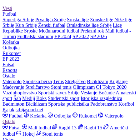
Vesti
Fudbal
Superliga Srbije
Prva liga Srbije
Srpske lige
Zonske lige
Niže lige
Srbije
Kup Srbije
Ženski fudbal
Omladinske lige Srbije
Lige
Republike Srpske
Međunarodni fudbal
Prelazni rok
Mali fudbal -
Turniri
Fudbalski stadioni
EP 2024
SP 2022
SP 2026
Košarka
Odbojka
Rukomet
EP 2022
Futsal
Esports
Ostalo
Vaterpolo
Sportska berza
Tenis
Streljaštvo
Biciklizam
Kuglanje
Mačevanje
Streličarstvo
Stoni tenis
Olimpizam
OI Tokyo 2020
Vazduhoplovstvo
Sportski savez Srbije
Veslanje
Boćanje
Amaterski
sport
Šah
Mediji
Boks
Studentski sport
Istorijska razglednica
Badminton
Biciklizam
Sportska publicistika
Padobranstvo
Korfbol
Kajak
srbijasport.net
Fudbal
Košarka
Odbojka
Rukomet
Vaterpolo
Ostalo
Futsal
Mali fudbal
Ragbi 13
Ragbi 15
Američki
fudbal
Hokej
Stoni tenis
Video