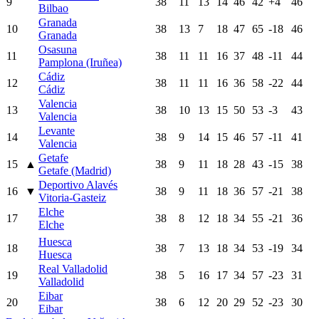
9
38
11
13
14
46
42
+4
46
Bilbao
Granada
10
38
13
7
18
47
65
-18
46
Granada
Osasuna
11
38
11
11
16
37
48
-11
44
Pamplona (Iruñea)
Cádiz
12
38
11
11
16
36
58
-22
44
Cádiz
Valencia
13
38
10
13
15
50
53
-3
43
Valencia
Levante
14
38
9
14
15
46
57
-11
41
Valencia
Getafe
15
▲
38
9
11
18
28
43
-15
38
Getafe (Madrid)
Deportivo Alavés
16
▼
38
9
11
18
36
57
-21
38
Vitoria-Gasteiz
Elche
17
38
8
12
18
34
55
-21
36
Elche
Huesca
18
38
7
13
18
34
53
-19
34
Huesca
Real Valladolid
19
38
5
16
17
34
57
-23
31
Valladolid
Eibar
20
38
6
12
20
29
52
-23
30
Eibar