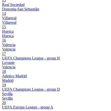
13
Real Sociedad
Donostia-San Sebastián
14
Villarreal
Villarreal
15
Huesca
Huesca
16
Valencia
Valencia
17
UEFA Champions League - group H
Levante
Valencia
18
Atletico Madrid
Madrid
19
UEFA Champions League - group D
Sevilla
Sevilla
20
UEFA Europa League - group A