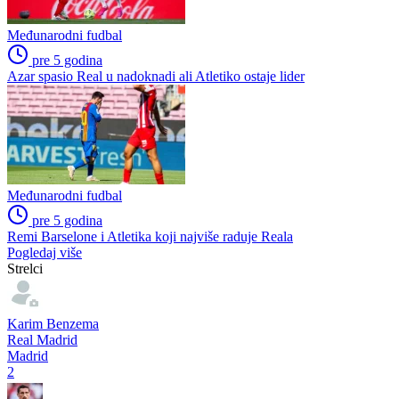
Međunarodni fudbal
pre 5 godina
Azar spasio Real u nadoknadi ali Atletiko ostaje lider
Međunarodni fudbal
pre 5 godina
Remi Barselone i Atletika koji najviše raduje Reala
Pogledaj više
Strelci
Karim Benzema
Real Madrid
Madrid
2