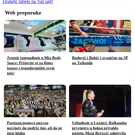
Dodajte tabelu na Vaš sajt!
Web preporuke
Jesenje iznenađenje u Mia Body
Radović i Bakić i zvanično na SP
Space: Prijavite se za fitnes
na Tajlandu
izazov i transformišite svoje
telo!
Partizan ponovo pozvao
Uzbuđenje u Loznici: Balkansko
navijače da podrže tim, ali da ne
prvenstvo u boksu privuklo
štete klubu
pažnju, Maja Berović oduševila