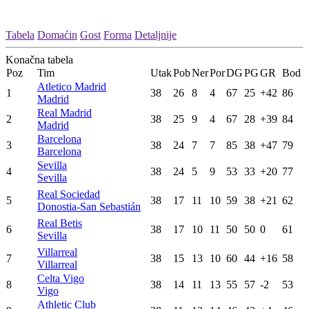
Tabela
Domaćin
Gost
Forma
Detaljnije
Konačna tabela
Poz
Tim
Utak
Pob
Ner
Por
DG
PG
GR
Bod
Atletico Madrid
1
38
26
8
4
67
25
+42
86
Madrid
Real Madrid
2
38
25
9
4
67
28
+39
84
Madrid
Barcelona
3
38
24
7
7
85
38
+47
79
Barcelona
Sevilla
4
38
24
5
9
53
33
+20
77
Sevilla
Real Sociedad
5
38
17
11
10
59
38
+21
62
Donostia-San Sebastián
Real Betis
6
38
17
10
11
50
50
0
61
Sevilla
Villarreal
7
38
15
13
10
60
44
+16
58
Villarreal
Celta Vigo
8
38
14
11
13
55
57
-2
53
Vigo
Athletic Club