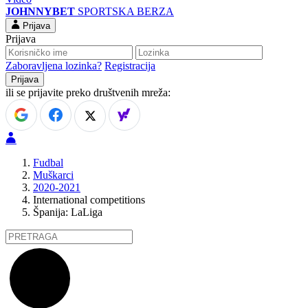
JOHNNYBET
SPORTSKA BERZA
Prijava
Prijava
Zaboravljena lozinka?
Registracija
ili se prijavite preko društvenih mreža:
Fudbal
Muškarci
2020-2021
International competitions
Španija: LaLiga