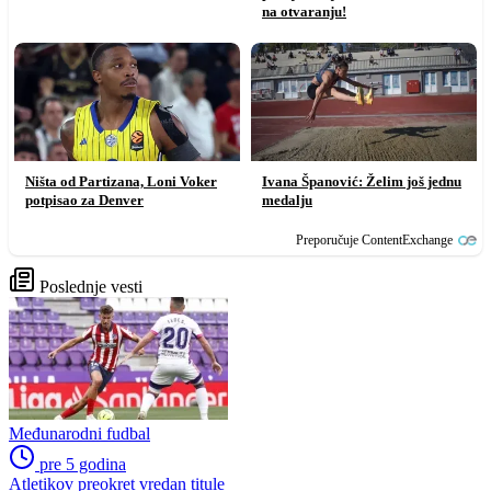
na otvaranju!
Ništa od Partizana, Loni Voker
Ivana Španović: Želim još jednu
potpisao za Denver
medalju
Preporučuje ContentExchange
Poslednje vesti
Međunarodni fudbal
pre 5 godina
Atletikov preokret vredan titule