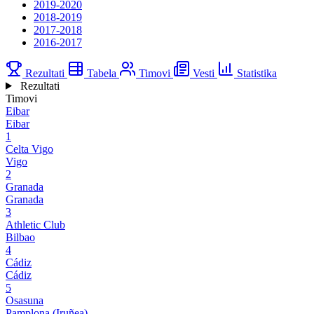
2019-2020
2018-2019
2017-2018
2016-2017
Rezultati
Tabela
Timovi
Vesti
Statistika
Rezultati
Timovi
Eibar
Eibar
1
Celta Vigo
Vigo
2
Granada
Granada
3
Athletic Club
Bilbao
4
Cádiz
Cádiz
5
Osasuna
Pamplona (Iruñea)