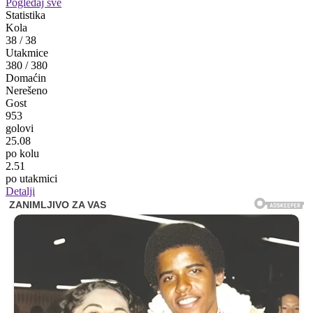
Pogledaj sve
Statistika
Kola
38
/
38
Utakmice
380
/
380
Domaćin
Nerešeno
Gost
953
golovi
25.08
po kolu
2.51
po utakmici
Detalji