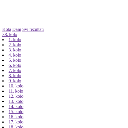
Kola
Dani
Svi rezultati
38. kolo
1. kolo
2. kolo
3. kolo
4. kolo
5. kolo
6. kolo
7. kolo
8. kolo
9. kolo
10. kolo
11. kolo
12. kolo
13. kolo
14. kolo
15. kolo
16. kolo
17. kolo
18. kolo