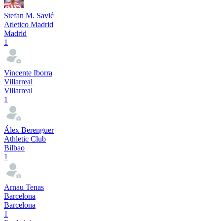
Stefan M. Savić
Atletico Madrid
Madrid
1
Vincente Iborra
Villarreal
Villarreal
1
Álex Berenguer
Athletic Club
Bilbao
1
Arnau Tenas
Barcelona
Barcelona
1