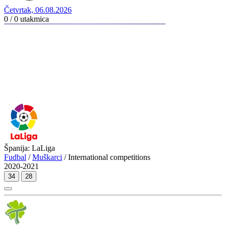
Četvrtak, 06.08.2026
0 / 0
utakmica
Španija: LaLiga
Fudbal
/
Muškarci
/ International competitions
2020-2021
34
28