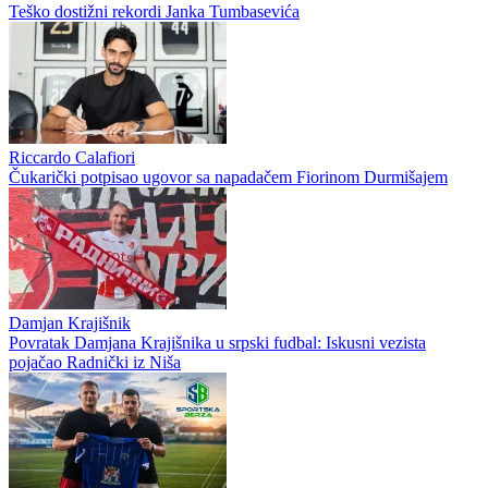
Teško dostižni rekordi Janka Tumbasevića
Riccardo Calafiori
Čukarički potpisao ugovor sa napadačem Fiorinom Durmišajem
Damjan Krajišnik
Povratak Damjana Krajišnika u srpski fudbal: Iskusni vezista
pojačao Radnički iz Niša