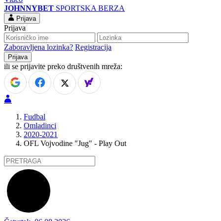
JOHNNYBET
SPORTSKA BERZA
Prijava
Prijava
Zaboravljena lozinka?
Registracija
ili se prijavite preko društvenih mreža:
Fudbal
Omladinci
2020-2021
OFL Vojvodine "Jug" - Play Out