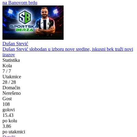
na Banovom brdu
Dušan Stević
Dušan Stević slobodan u izboru nove sredine, iskusni bek traži novi
izazov
Statistika
Kola
7
/
7
Utakmice
28
/
28
Domaćin
Nerešeno
Gost
108
golovi
15.43
po kolu
3.86
po utakmici