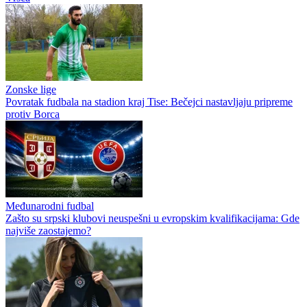
Zonske lige
Povratak fudbala na stadion kraj Tise: Bečejci nastavljaju pripreme
protiv Borca
Međunarodni fudbal
Zašto su srpski klubovi neuspešni u evropskim kvalifikacijama: Gde
najviše zaostajemo?