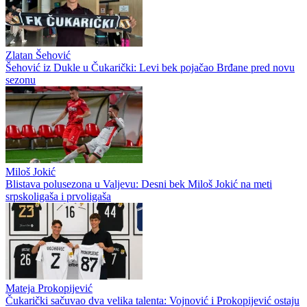
Zlatan Šehović
Šehović iz Dukle u Čukarički: Levi bek pojačao Brđane pred novu
sezonu
Miloš Jokić
Blistava polusezona u Valjevu: Desni bek Miloš Jokić na meti
srpskoligaša i prvoligaša
Mateja Prokopijević
Čukarički sačuvao dva velika talenta: Vojnović i Prokopijević ostaju