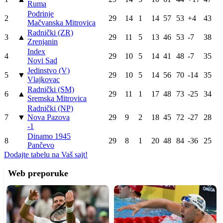
Ruma
Podrinje
2
29
14
1
14
57
53
+4
43
Mačvanska Mitrovica
Radnički (ZR)
3
▲
29
11
5
13
46
53
-7
38
Zrenjanin
Index
4
29
10
5
14
41
48
-7
35
Novi Sad
Jedinstvo (V)
5
▼
29
10
5
14
56
70
-14
35
Vlajkovac
Radnički (SM)
6
▲
29
11
1
17
48
73
-25
34
Sremska Mitrovica
Radnički (NP)
7
▼
Nova Pazova
29
9
2
18
45
72
-27
28
-1
Dinamo 1945
8
29
8
1
20
48
84
-36
25
Pančevo
Dodajte tabelu na Vaš sajt!
Web preporuke