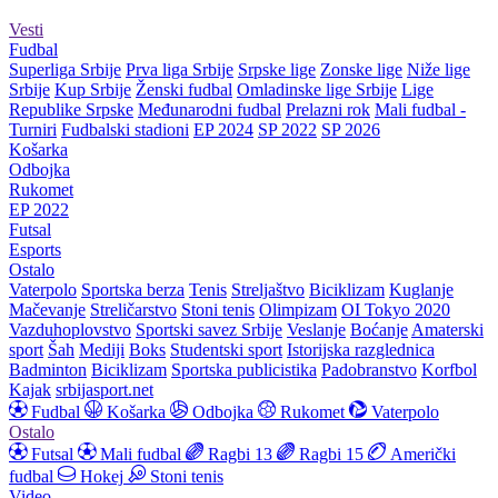
Vesti
Fudbal
Superliga Srbije
Prva liga Srbije
Srpske lige
Zonske lige
Niže lige
Srbije
Kup Srbije
Ženski fudbal
Omladinske lige Srbije
Lige
Republike Srpske
Međunarodni fudbal
Prelazni rok
Mali fudbal -
Turniri
Fudbalski stadioni
EP 2024
SP 2022
SP 2026
Košarka
Odbojka
Rukomet
EP 2022
Futsal
Esports
Ostalo
Vaterpolo
Sportska berza
Tenis
Streljaštvo
Biciklizam
Kuglanje
Mačevanje
Streličarstvo
Stoni tenis
Olimpizam
OI Tokyo 2020
Vazduhoplovstvo
Sportski savez Srbije
Veslanje
Boćanje
Amaterski
sport
Šah
Mediji
Boks
Studentski sport
Istorijska razglednica
Badminton
Biciklizam
Sportska publicistika
Padobranstvo
Korfbol
Kajak
srbijasport.net
Fudbal
Košarka
Odbojka
Rukomet
Vaterpolo
Ostalo
Futsal
Mali fudbal
Ragbi 13
Ragbi 15
Američki
fudbal
Hokej
Stoni tenis
Video