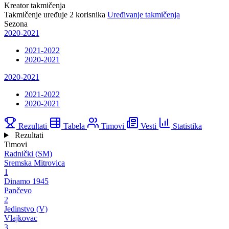
Kreator takmičenja
Takmičenje uređuje
2
korisnika
Uređivanje takmičenja
Sezona
2020-2021
2021-2022
2020-2021
2020-2021
2021-2022
2020-2021
Rezultati
Tabela
Timovi
Vesti
Statistika
Rezultati
Timovi
Radnički (SM)
Sremska Mitrovica
1
Dinamo 1945
Pančevo
2
Jedinstvo (V)
Vlajkovac
3