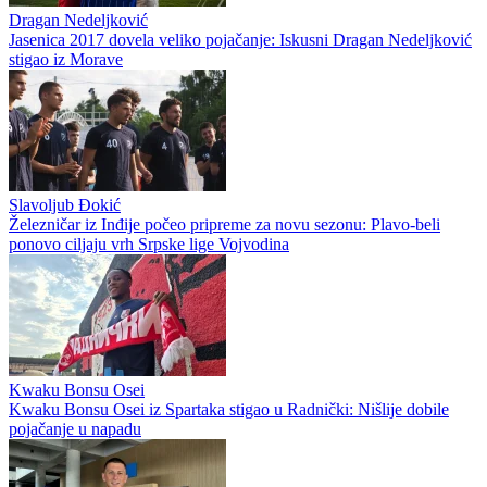
Dragan Nedeljković
Jasenica 2017 dovela veliko pojačanje: Iskusni Dragan Nedeljković
stigao iz Morave
Slavoljub Đokić
Železničar iz Inđije počeo pripreme za novu sezonu: Plavo-beli
ponovo ciljaju vrh Srpske lige Vojvodina
Kwaku Bonsu Osei
Kwaku Bonsu Osei iz Spartaka stigao u Radnički: Nišlije dobile
pojačanje u napadu