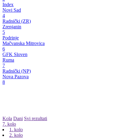
Index
Novi Sad
4
Radnički (ZR)
Zrenjanin
5
Podrinje
Mačvanska Mitrovica
6
GFK Sloven
Ruma
7
Radnički (NP)
Nova Pazova
8
Kola
Dani
Svi rezultati
7. kolo
1. kolo
2. kolo