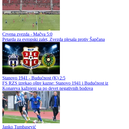
Crvena zvezda - Mačva 5:0
Petarda za evropski zalet, Zvezda plesala protiv Šapčana
Stanovo 1941 - Budućnost (K) 2:5
FS RZS izrekao oštre kazne: Stanovo 1941 i Budućnost iz
Konareva kažnjeni sa po devet negativnih bodova
Janko Tumbasević