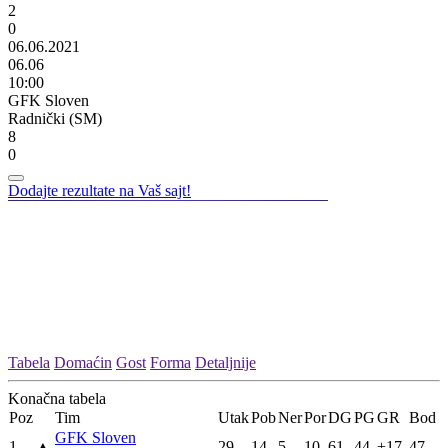
2
0
06.06.2021
06.06
10:00
GFK Sloven
Radnički (SM)
8
0
Dodajte rezultate na Vaš sajt!
Tabela
Domaćin
Gost
Forma
Detaljnije
Konačna tabela
Poz
Tim
Utak
Pob
Ner
Por
DG
PG
GR
Bod
GFK Sloven
1
▲
29
14
5
10
61
44
+17
47