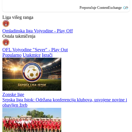
Preporučuje ContentExchange
Liga višeg ranga
Omladinska liga Vojvodine - Play Off
Ostala takmičenja
OFL Vojvodine "Sever" - Play Out
Popularno
Utakmice
Igrači
Zonske lige
Srpska liga Istok: Održana konferencija klubova, usvojene novine i
obavljen žreb