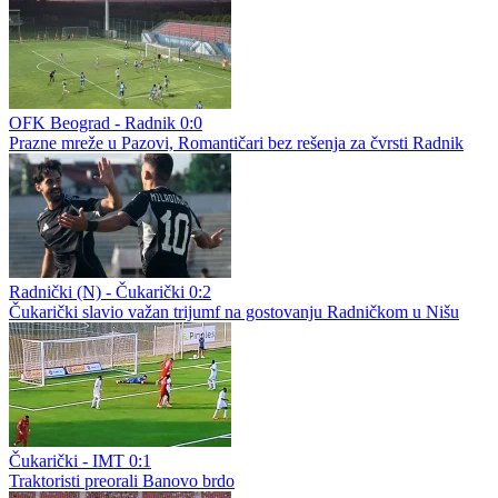
OFK Beograd - Radnik 0:0
Prazne mreže u Pazovi, Romantičari bez rešenja za čvrsti Radnik
Radnički (N) - Čukarički 0:2
Čukarički slavio važan trijumf na gostovanju Radničkom u Nišu
Čukarički - IMT 0:1
Traktoristi preorali Banovo brdo