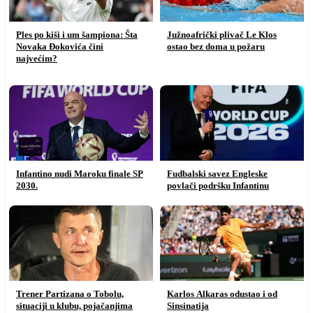
Ples po kiši i um šampiona: Šta
Južnoafrički plivač Le Klos
Novaka Đokovića čini
ostao bez doma u požaru
najvećim?
Infantino nudi Maroku finale SP
Fudbalski savez Engleske
2030.
povlači podršku Infantinu
Trener Partizana o Tobolu,
Karlos Alkaras odustao i od
situaciji u klubu, pojačanjima
Sinsinatija