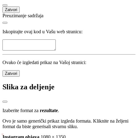
Zatvori
Preuzimanje sadržaja
Iskopirajte ovaj kod u Vašu web stranicu:
Ovako će izgledati prikaz na Vašoj stranici:
Zatvori
Slika za deljenje
Izaberite format za
rezultate
.
Ovo je samo generički prikaz izgleda formata. Kliknite na željeni
format da biste generisali stvarnu sliku.
Instagram objava
1080 × 1350