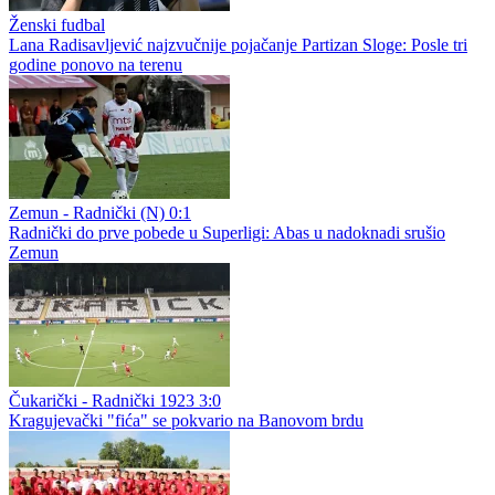
Ženski fudbal
Lana Radisavljević najzvučnije pojačanje Partizan Sloge: Posle tri
godine ponovo na terenu
Zemun - Radnički (N) 0:1
Radnički do prve pobede u Superligi: Abas u nadoknadi srušio
Zemun
Čukarički - Radnički 1923 3:0
Kragujevački "fića" se pokvario na Banovom brdu