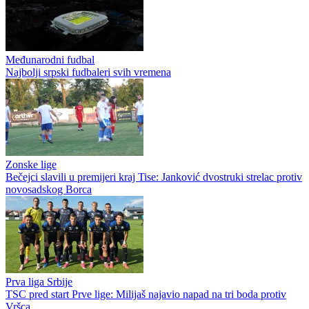
Međunarodni fudbal
Najbolji srpski fudbaleri svih vremena
Zonske lige
Bečejci slavili u premijeri kraj Tise: Janković dvostruki strelac protiv
novosadskog Borca
Prva liga Srbije
TSC pred start Prve lige: Milijaš najavio napad na tri boda protiv
Vršca