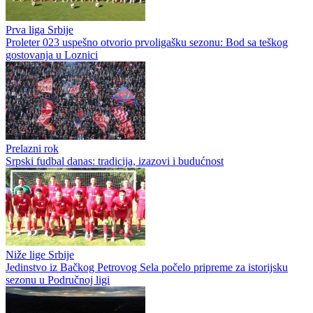
Prva liga Srbije
Proleter 023 uspešno otvorio prvoligašku sezonu: Bod sa teškog
gostovanja u Loznici
Prelazni rok
Srpski fudbal danas: tradicija, izazovi i budućnost
Niže lige Srbije
Jedinstvo iz Bačkog Petrovog Sela počelo pripreme za istorijsku
sezonu u Područnoj ligi