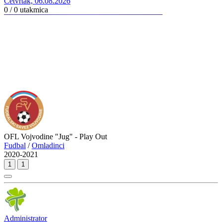
Četvrtak, 06.08.2026
0 / 0
utakmica
OFL Vojvodine "Jug" - Play Out
Fudbal
/
Omladinci
2020-2021
1
1
Administrator