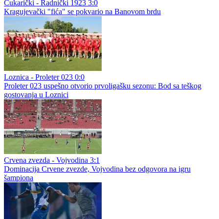
Čukarički - Radnički 1923 3:0
Kragujevački "fića" se pokvario na Banovom brdu
Loznica - Proleter 023 0:0
Proleter 023 uspešno otvorio prvoligašku sezonu: Bod sa teškog
gostovanja u Loznici
Crvena zvezda - Vojvodina 3:1
Dominacija Crvene zvezde, Vojvodina bez odgovora na igru
šampiona