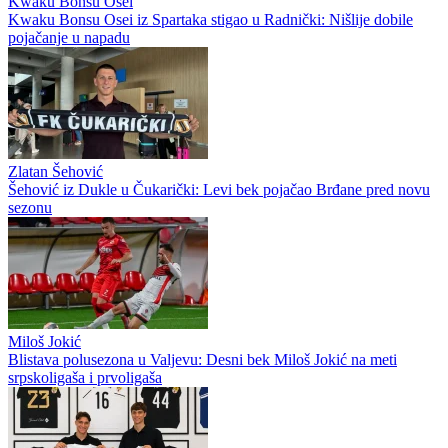
Kwaku Bonsu Osei
Kwaku Bonsu Osei iz Spartaka stigao u Radnički: Nišlije dobile
pojačanje u napadu
Zlatan Šehović
Šehović iz Dukle u Čukarički: Levi bek pojačao Brđane pred novu
sezonu
Miloš Jokić
Blistava polusezona u Valjevu: Desni bek Miloš Jokić na meti
srpskoligaša i prvoligaša