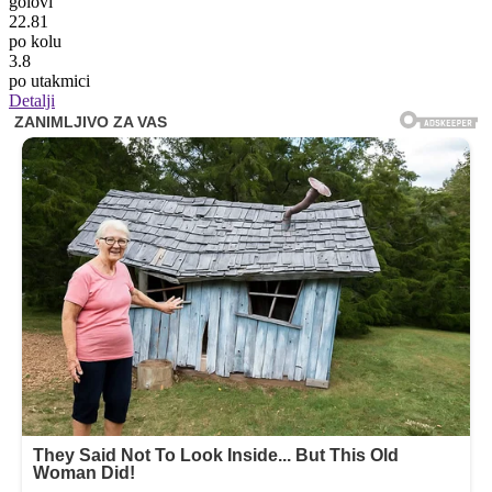
golovi
22.81
po kolu
3.8
po utakmici
Detalji