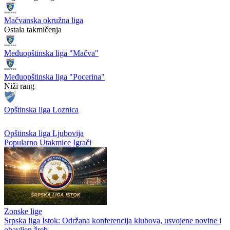
Mačvanska okružna liga
Ostala takmičenja
Međuopštinska liga "Mačva"
Međuopštinska liga "Pocerina"
Niži rang
Opštinska liga Loznica
Opštinska liga Ljubovija
Popularno
Utakmice
Igrači
Zonske lige
Srpska liga Istok: Održana konferencija klubova, usvojene novine i
obavljen žreb