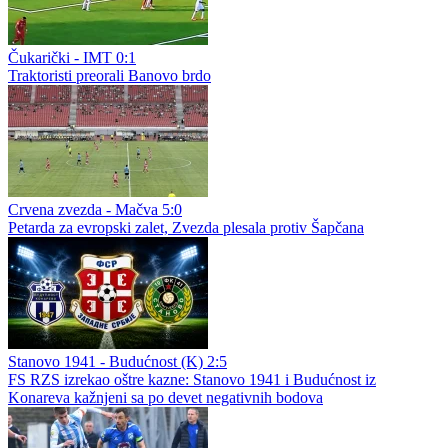
Čukarički - IMT 0:1
Traktoristi preorali Banovo brdo
Crvena zvezda - Mačva 5:0
Petarda za evropski zalet, Zvezda plesala protiv Šapčana
Stanovo 1941 - Budućnost (K) 2:5
FS RZS izrekao oštre kazne: Stanovo 1941 i Budućnost iz
Konareva kažnjeni sa po devet negativnih bodova