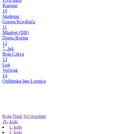
Prva Iskra
Runjani
10
Studenac
Gornja Koviljača
11
Mladost (DB)
Donja Borina
12
7. Juli
Bela Crkva
13
Luk
Voćnjak
14
Opštinska liga Loznica
Kola
Dani
Svi rezultati
26. kolo
1. kolo
2. kolo