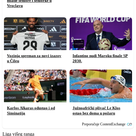
mlađe seniore i seniorke u
Vroclavu
Vozinja spreman za novi izazov
Infantino nudi Maroku finale SP
u Čileu
2030.
Karlos Alkaras odustao i od
Južnoafrički plivač Le Klos
Sinsinatija
ostao bez doma u požaru
Preporučuje ContentExchange
Liga višeg ranga