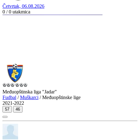
Četvrtak, 06.08.2026
0 / 0
utakmica
Međuopštinska liga "Jadar"
Fudbal
/
Muškarci
/ Međuopštinske lige
2021-2022
57
46