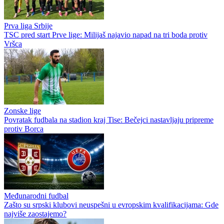
Prva liga Srbije
TSC pred start Prve lige: Milijaš najavio napad na tri boda protiv
Vršca
Zonske lige
Povratak fudbala na stadion kraj Tise: Bečejci nastavljaju pripreme
protiv Borca
Međunarodni fudbal
Zašto su srpski klubovi neuspešni u evropskim kvalifikacijama: Gde
najviše zaostajemo?