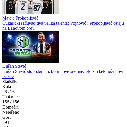
Mateja Prokopijević
Čukarički sačuvao dva velika talenta: Vojnović i Prokopijević ostaju
na Banovom brdu
Dušan Stević
Dušan Stević slobodan u izboru nove sredine, iskusni bek traži novi
izazov
Statistika
Kola
26
/
26
Utakmice
156
/
156
Domaćin
Nerešeno
Gost
593