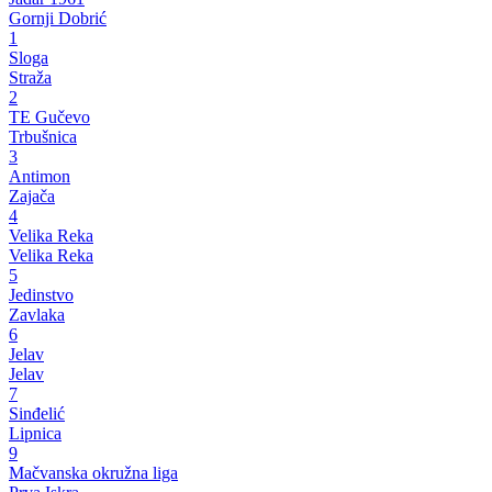
Gornji Dobrić
1
Sloga
Straža
2
TE Gučevo
Trbušnica
3
Antimon
Zajača
4
Velika Reka
Velika Reka
5
Jedinstvo
Zavlaka
6
Jelav
Jelav
7
Sinđelić
Lipnica
9
Mačvanska okružna liga