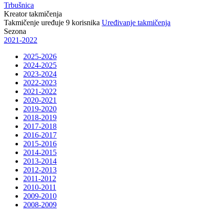
Trbušnica
Kreator takmičenja
Takmičenje uređuje
9
korisnika
Uređivanje takmičenja
Sezona
2021-2022
2025-2026
2024-2025
2023-2024
2022-2023
2021-2022
2020-2021
2019-2020
2018-2019
2017-2018
2016-2017
2015-2016
2014-2015
2013-2014
2012-2013
2011-2012
2010-2011
2009-2010
2008-2009