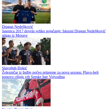
Dragan Nedeljković
Jasenica 2017 dovela veliko pojačanje: Iskusni Dragan Nedeljković
stigao iz Morave
Slavoljub Đokić
Železničar iz Inđije počeo pripreme za novu sezonu: Plavo-beli
ponovo ciljaju vrh Srpske lige Vojvodina