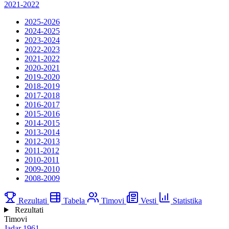
2021-2022
2025-2026
2024-2025
2023-2024
2022-2023
2021-2022
2020-2021
2019-2020
2018-2019
2017-2018
2016-2017
2015-2016
2014-2015
2013-2014
2012-2013
2011-2012
2010-2011
2009-2010
2008-2009
Rezultati
Tabela
Timovi
Vesti
Statistika
Rezultati
Timovi
Jadar 1961