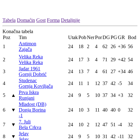
Tabela
Domaćin
Gost
Forma
Detaljnije
Konačna tabela
Poz
Tim
Utak
Pob
Ner
Por
DG
PG
GR
Bod
Antimon
1
24
18
2
4
62
26
+36
56
Zajača
Velika Reka
2
24
17
3
4
71
29
+42
54
Velika Reka
Jadar 1961
3
24
13
7
4
61
27
+34
46
Gornji Dobrić
Studenac
4
24
11
1
12
37
42
-5
34
Gornja Koviljača
Prva Iskra
5
▲
24
9
5
10
37
34
+3
32
Runjani
Mladost (DB)
6
▼
Donja Borina
24
10
3
11
40
40
0
32
-1
7. Juli
7
▼
24
10
2
12
47
51
-4
32
Bela Crkva
Jelav
8
▼
24
9
5
10
31
42
-11
32
Jelav