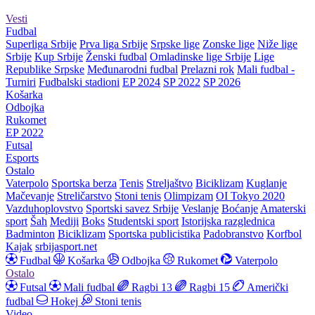
Vesti
Fudbal
Superliga Srbije
Prva liga Srbije
Srpske lige
Zonske lige
Niže lige
Srbije
Kup Srbije
Ženski fudbal
Omladinske lige Srbije
Lige
Republike Srpske
Međunarodni fudbal
Prelazni rok
Mali fudbal -
Turniri
Fudbalski stadioni
EP 2024
SP 2022
SP 2026
Košarka
Odbojka
Rukomet
EP 2022
Futsal
Esports
Ostalo
Vaterpolo
Sportska berza
Tenis
Streljaštvo
Biciklizam
Kuglanje
Mačevanje
Streličarstvo
Stoni tenis
Olimpizam
OI Tokyo 2020
Vazduhoplovstvo
Sportski savez Srbije
Veslanje
Boćanje
Amaterski
sport
Šah
Mediji
Boks
Studentski sport
Istorijska razglednica
Badminton
Biciklizam
Sportska publicistika
Padobranstvo
Korfbol
Kajak
srbijasport.net
Fudbal
Košarka
Odbojka
Rukomet
Vaterpolo
Ostalo
Futsal
Mali fudbal
Ragbi 13
Ragbi 15
Američki
fudbal
Hokej
Stoni tenis
Video