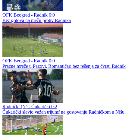
OFK Beograd - Radnik 0:0
Bez golova na meču protiv Radnika
OFK Beograd - Radnik 0:0
Prazne mreže u Pazovi, Romantičari bez rešenja za čvrsti Radnik
Radnički (N) - Čukarički 0:2
Čukarički slavio važan trijumf na gostovanju Radničkom u Nišu