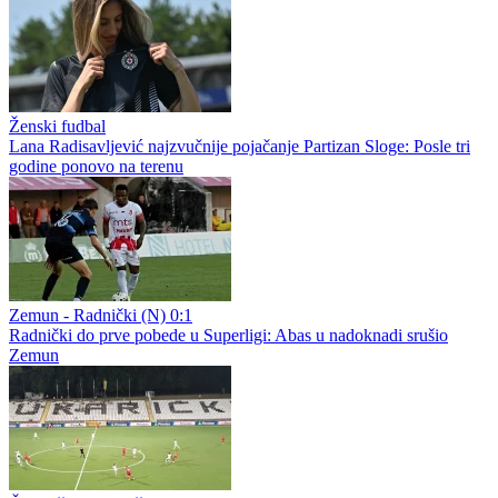
Ženski fudbal
Lana Radisavljević najzvučnije pojačanje Partizan Sloge: Posle tri
godine ponovo na terenu
Zemun - Radnički (N) 0:1
Radnički do prve pobede u Superligi: Abas u nadoknadi srušio
Zemun