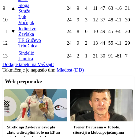
Sloga
9
▲
24
9
4
11
47
63
-16
31
Straža
Luk
10
24
9
3
12
37
48
-11
30
Voćnjak
Jedinstvo
11
▼
24
8
6
10
49
45
+4
30
Zavlaka
TE Gučevo
12
24
9
2
13
44
55
-11
29
Trbušnica
Sinđelić
13
24
2
1
21
30
91
-61
7
Lipnica
Dodajte tabelu na Vaš sajt!
Takmičenje je napustio tim:
Mladost (DD)
Web preporuke
Strelkinja Živković osvojila
Trener Partizana o Tobolu,
zlato u disciplini Solo na EP za
situaciji u klubu, pojačanjima