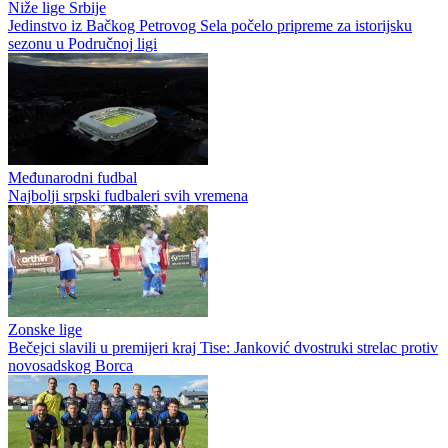
Niže lige Srbije
Jedinstvo iz Bačkog Petrovog Sela počelo pripreme za istorijsku
sezonu u Područnoj ligi
Međunarodni fudbal
Najbolji srpski fudbaleri svih vremena
Zonske lige
Bečejci slavili u premijeri kraj Tise: Janković dvostruki strelac protiv
novosadskog Borca