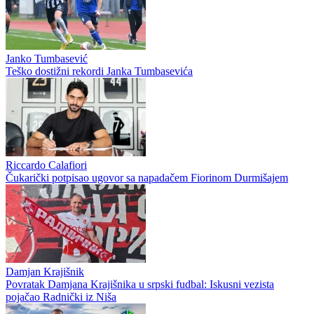
Janko Tumbasević
Teško dostižni rekordi Janka Tumbasevića
Riccardo Calafiori
Čukarički potpisao ugovor sa napadačem Fiorinom Durmišajem
Damjan Krajišnik
Povratak Damjana Krajišnika u srpski fudbal: Iskusni vezista
pojačao Radnički iz Niša