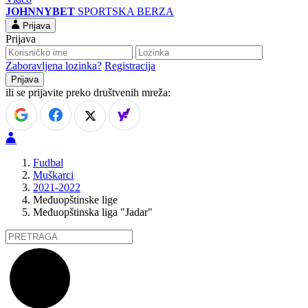
JOHNNYBET
SPORTSKA BERZA
Prijava
Prijava
Zaboravljena lozinka?
Registracija
ili se prijavite preko društvenih mreža:
Fudbal
Muškarci
2021-2022
Međuopštinske lige
Međuopštinska liga "Jadar"