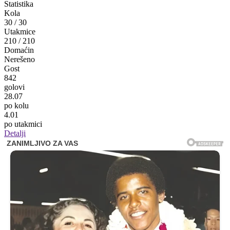
Statistika
Kola
30
/
30
Utakmice
210
/
210
Domaćin
Nerešeno
Gost
842
golovi
28.07
po kolu
4.01
po utakmici
Detalji