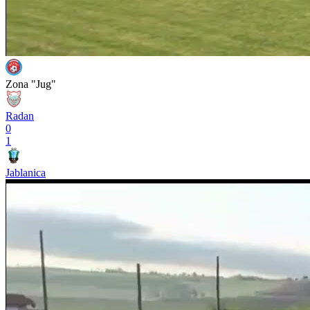
Zona "Jug"
Radan
0
1
Jablanica