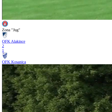
Zona "Jug"
OFK Alakince
2
1
OFK Kosanica