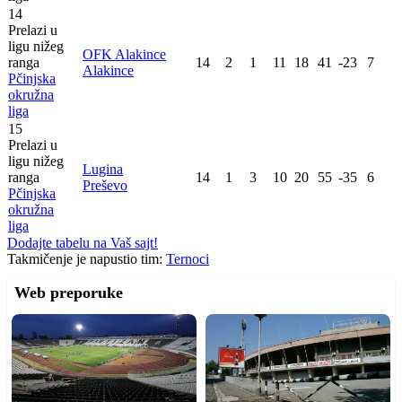
14
Prelazi u
ligu nižeg
OFK Alakince
ranga
14
2
1
11
18
41
-23
7
Alakince
Pčinjska
okružna
liga
15
Prelazi u
ligu nižeg
Lugina
ranga
14
1
3
10
20
55
-35
6
Preševo
Pčinjska
okružna
liga
Dodajte tabelu na Vaš sajt!
Takmičenje je napustio tim:
Ternoci
Web preporuke