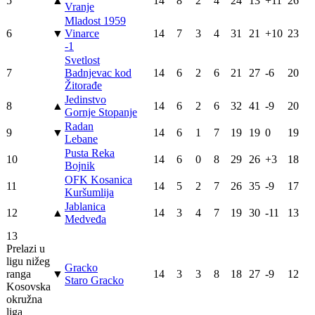
5
▲
14
8
2
4
24
13
+11
26
Vranje
Mladost 1959
6
▼
Vinarce
14
7
3
4
31
21
+10
23
-1
Svetlost
7
Badnjevac kod
14
6
2
6
21
27
-6
20
Žitorađe
Jedinstvo
8
▲
14
6
2
6
32
41
-9
20
Gornje Stopanje
Radan
9
▼
14
6
1
7
19
19
0
19
Lebane
Pusta Reka
10
14
6
0
8
29
26
+3
18
Bojnik
OFK Kosanica
11
14
5
2
7
26
35
-9
17
Kuršumlija
Jablanica
12
▲
14
3
4
7
19
30
-11
13
Medveđa
13
Prelazi u
ligu nižeg
Gracko
ranga
▼
14
3
3
8
18
27
-9
12
Staro Gracko
Kosovska
okružna
liga