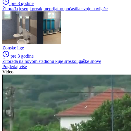
pre 3 godine
Žitorađa jesenji prvak, neprijatno počastila svoje navijače
Zonske lige
pre 3 godine
Žitorađa na novom stadionu kuje srpskoligaške snove
Pogledaj više
Video