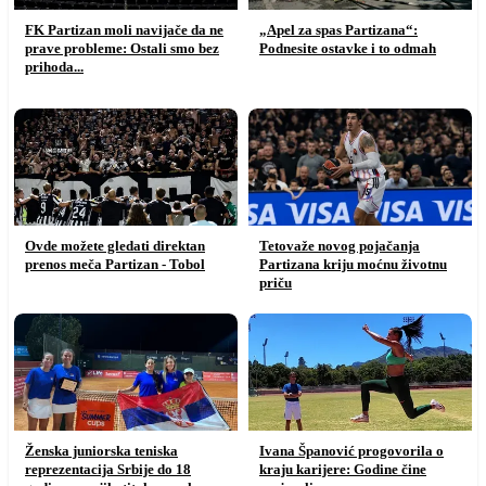
FK Partizan moli navijače da ne
„Apel za spas Partizana“:
prave probleme: Ostali smo bez
Podnesite ostavke i to odmah
prihoda...
Ovde možete gledati direktan
Tetovaže novog pojačanja
prenos meča Partizan - Tobol
Partizana kriju moćnu životnu
priču
Ženska juniorska teniska
Ivana Španović progovorila o
reprezentacija Srbije do 18
kraju karijere: Godine čine