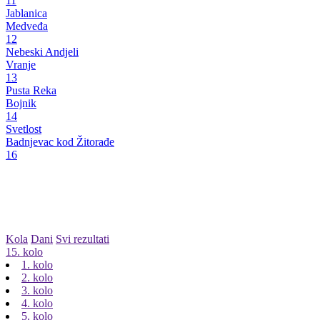
11
Jablanica
Medveđa
12
Nebeski Andjeli
Vranje
13
Pusta Reka
Bojnik
14
Svetlost
Badnjevac kod Žitorađe
16
Kola
Dani
Svi rezultati
15. kolo
1. kolo
2. kolo
3. kolo
4. kolo
5. kolo