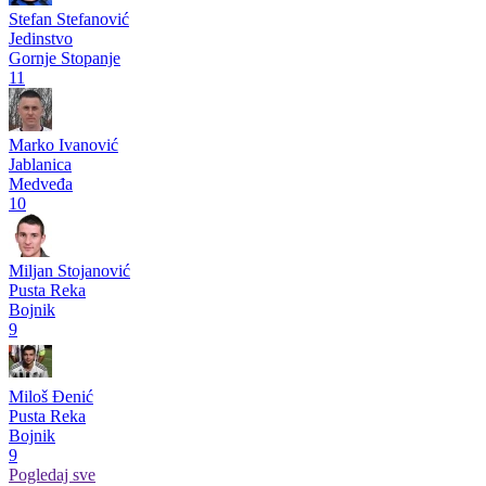
Stefan Stefanović
Jedinstvo
Gornje Stopanje
11
Marko Ivanović
Jablanica
Medveđa
10
Miljan Stojanović
Pusta Reka
Bojnik
9
Miloš Đenić
Pusta Reka
Bojnik
9
Pogledaj sve