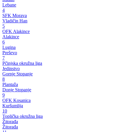
Lebane
4
SFK Morava
Vladičin Han
5
OFK Alakince
Alakince
6
Lugina
Preševo
7
Pčinjska okružna liga
Jedinstvo
Gornje Stopanje
8
Plantaža
Donje Stopanje
9
OFK Kosanica
Kuršumlija
10
Toplička okružna liga
Žitorađa
Žitorađa