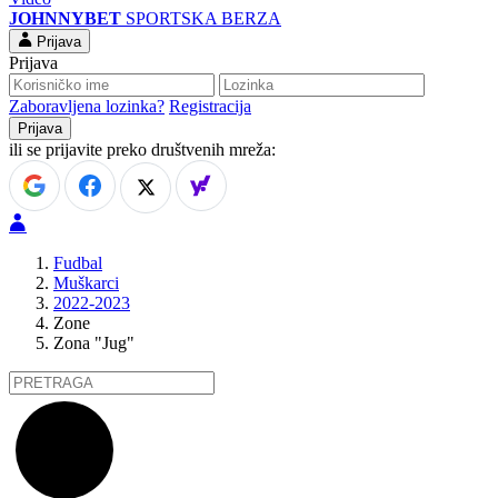
JOHNNYBET
SPORTSKA BERZA
Prijava
Prijava
Zaboravljena lozinka?
Registracija
ili se prijavite preko društvenih mreža:
Fudbal
Muškarci
2022-2023
Zone
Zona "Jug"