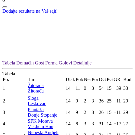
0
Dodajte rezultate na Vaš sajt!
Tabela
Domaćin
Gost
Forma
Golovi
Detaljnije
Tabela
Poz
Tim
Utak
Pob
Ner
Por
DG
PG
GR
Bod
Žitorađa
1
14
11
0
3
54
15
+39
33
Žitorađa
Sloga
2
14
9
2
3
36
25
+11
29
Leskovac
Plantaža
3
14
9
2
3
26
15
+11
29
Donje Stopanje
SFK Morava
4
14
8
3
3
31
14
+17
27
Vladičin Han
Nebeski Andjeli