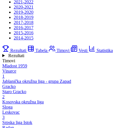
2021-2022
2020-2021
2019-2020
2018-2019
2017-2018
2016-2017
2015-2016
2014-2015
Rezultati
Tabela
Timovi
Vesti
Statistika
Rezultati
Timovi
Mladost 1959
Vinarce
1
Jablanička okružna liga - grupa Zapad
Gracko
Staro Gracko
2
Kosovska okružna liga
Sloga
Leskovac
3
Srpska liga Istok
Radan