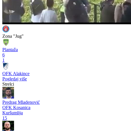
Zona "Jug"
Plantaža
6
1
OFK Alakince
Pogledaj više
Strelci
Predrag Mladenović
OFK Kosanica
Kuršumlija
15