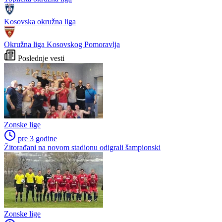
Kosovska okružna liga
Okružna liga Kosovskog Pomoravlja
Poslednje vesti
Zonske lige
pre 3 godine
Žitorađani na novom stadionu odigrali šampionski
Zonske lige