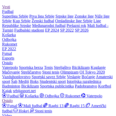
Vesti
Fudbal
Superliga Srbije
Prva liga Srbije
Srpske lige
Zonske lige
Niže lige
Srbije
Kup Srbije
Ženski fudbal
Omladinske lige Srbije
Lige
Republike Srpske
Međunarodni fudbal
Prelazni rok
Mali fudbal -
Turniri
Fudbalski stadioni
EP 2024
SP 2022
SP 2026
Košarka
Odbojka
Rukomet
EP 2022
Futsal
Esports
Ostalo
Vaterpolo
Sportska berza
Tenis
Streljaštvo
Biciklizam
Kuglanje
Mačevanje
Streličarstvo
Stoni tenis
Olimpizam
OI Tokyo 2020
Vazduhoplovstvo
Sportski savez Srbije
Veslanje
Boćanje
Amaterski
sport
Šah
Mediji
Boks
Studentski sport
Istorijska razglednica
Badminton
Biciklizam
Sportska publicistika
Padobranstvo
Korfbol
Kajak
srbijasport.net
Fudbal
Košarka
Odbojka
Rukomet
Vaterpolo
Ostalo
Futsal
Mali fudbal
Ragbi 13
Ragbi 15
Američki
fudbal
Hokej
Stoni tenis
Video