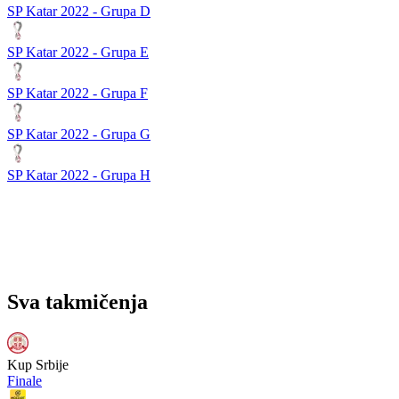
SP Katar 2022 - Grupa D
SP Katar 2022 - Grupa E
SP Katar 2022 - Grupa F
SP Katar 2022 - Grupa G
SP Katar 2022 - Grupa H
Sva takmičenja
Kup Srbije
Finale