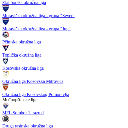
Zlatiborska okružna liga
Moravička okružna liga - grupa "Sever"
Moravička okružna liga - grupa "Jug"
Pčinjska okružna liga
Toplička okružna liga
Kosovska okružna liga
Okružna liga Kosovska Mitrovica
Okružna liga Kosovskog Pomoravlja
Međuopštinske lige
MFL Sombor 1. razred
Druga rasinska okružna liga