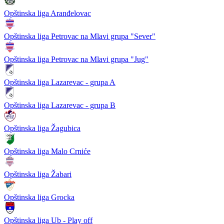
Opštinska liga Aranđelovac
Opštinska liga Petrovac na Mlavi grupa "Sever"
Opštinska liga Petrovac na Mlavi grupa "Jug"
Opštinska liga Lazarevac - grupa A
Opštinska liga Lazarevac - grupa B
Opštinska liga Žagubica
Opštinska liga Malo Crniće
Opštinska liga Žabari
Opštinska liga Grocka
Opštinska liga Ub - Play off