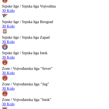
Srpske lige
/ Srpska liga Vojvodina
30 Kolo
Srpske lige
/ Srpska liga Beograd
30 Kolo
Srpske lige
/ Srpska liga Zapad
30 Kolo
Srpske lige
/ Srpska liga Istok
30 Kolo
Zone
/ Vojvođanska liga "Sever"
30 Kolo
Zone
/ Vojvođanska liga "Jug"
30 Kolo
Zone
/ Vojvođanska liga "Istok"
30 Kolo