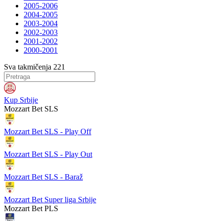
2005-2006
2004-2005
2003-2004
2002-2003
2001-2002
2000-2001
Sva takmičenja
221
Kup Srbije
Mozzart Bet SLS
Mozzart Bet SLS - Play Off
Mozzart Bet SLS - Play Out
Mozzart Bet SLS - Baraž
Mozzart Bet Super liga Srbije
Mozzart Bet PLS