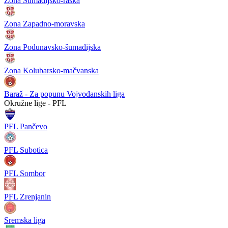
Zona Šumadijsko-raška
Zona Zapadno-moravska
Zona Podunavsko-šumadijska
Zona Kolubarsko-mačvanska
Baraž - Za popunu Vojvođanskih liga
Okružne lige - PFL
PFL Pančevo
PFL Subotica
PFL Sombor
PFL Zrenjanin
Sremska liga