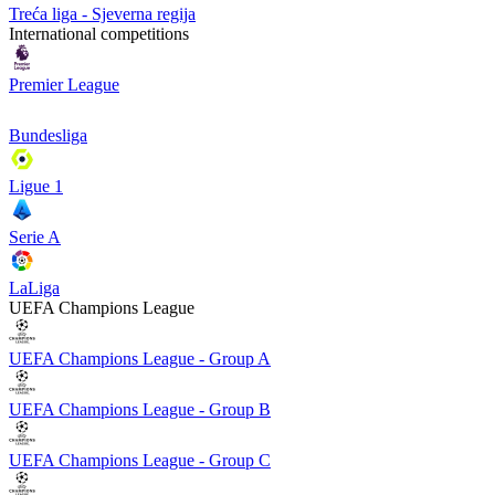
Treća liga - Sjeverna regija
International competitions
Premier League
Bundesliga
Ligue 1
Serie A
LaLiga
UEFA Champions League
UEFA Champions League - Group A
UEFA Champions League - Group B
UEFA Champions League - Group C