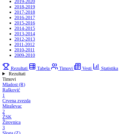
2019-2020
2018-2019
2017-2018
2016-2017
2015-2016
2014-2015
2013-2014
2012-2013
2011-2012
2010-2011
2009-2010
Rezultati
Tabela
Timovi
Vesti
Statistika
Rezultati
Timovi
Mladost (R)
Rašković
1
Crvena zvezda
Miraševac
2
ŽSK
Žirovnica
3
Sloga (Z)