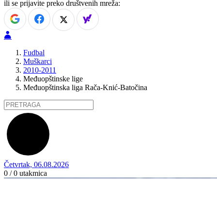
ili se prijavite preko društvenih mreža:
Fudbal
Muškarci
2010-2011
Međuopštinske lige
Međuopštinska liga Rača-Knić-Batočina
Četvrtak, 06.08.2026
0 / 0
utakmica