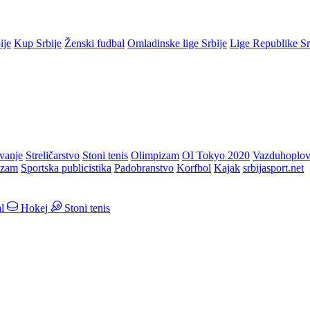
ije
Kup Srbije
Ženski fudbal
Omladinske lige Srbije
Lige Republike S
vanje
Streličarstvo
Stoni tenis
Olimpizam
OI Tokyo 2020
Vazduhoplov
izam
Sportska publicistika
Padobranstvo
Korfbol
Kajak
srbijasport.net
l
Hokej
Stoni tenis