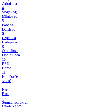
Zabojnica
4
Sloga (M)
Milatovac
5
Pobeda
Đurđevo
6
Lepenica
Badnjevac
8
Omladinac
Donja Rača
10
BSK
Borač
11
Karađorđe
Vučić
12
Bare
Bare
13
Šumadijski okrug
Mladost MG