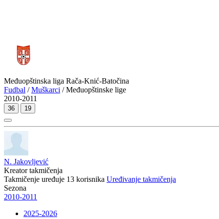
Međuopštinska liga Rača-Knić-Batočina
Fudbal
/
Muškarci
/ Međuopštinske lige
2010-2011
36
19
N. Jakovljević
Kreator takmičenja
Takmičenje uređuje
13
korisnika
Uređivanje takmičenja
Sezona
2010-2011
2025-2026