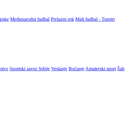
rpske
Međunarodni fudbal
Prelazni rok
Mali fudbal - Turniri
stvo
Sportski savez Srbije
Veslanje
Boćanje
Amaterski sport
Šah