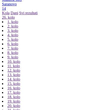
Saranovo
14
Kola
Dani
Svi rezultati
26. kolo
1. kolo
2. kolo
3. kolo
4. kolo
5. kolo
6. kolo
7. kolo
8. kolo
9. kolo
10. kolo
11. kolo
12. kolo
13. kolo
14. kolo
15. kolo
16. kolo
17. kolo
18. kolo
19. kolo
20. kolo