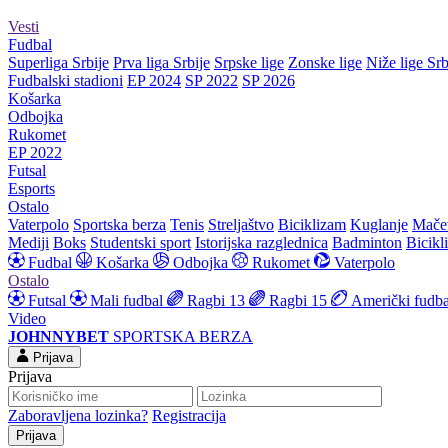
Vesti
Fudbal
Superliga Srbije
Prva liga Srbije
Srpske lige
Zonske lige
Niže lige Srb
Fudbalski stadioni
EP 2024
SP 2022
SP 2026
Košarka
Odbojka
Rukomet
EP 2022
Futsal
Esports
Ostalo
Vaterpolo
Sportska berza
Tenis
Streljaštvo
Biciklizam
Kuglanje
Mače
Mediji
Boks
Studentski sport
Istorijska razglednica
Badminton
Bicikl
Fudbal
Košarka
Odbojka
Rukomet
Vaterpolo
Ostalo
Futsal
Mali fudbal
Ragbi 13
Ragbi 15
Američki fudba
Video
JOHNNYBET
SPORTSKA BERZA
Prijava
Prijava
Zaboravljena lozinka?
Registracija