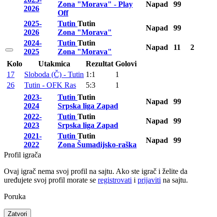
Zona "Morava" - Play
Napad
99
2026
Off
2025-
Tutin
Tutin
Napad
99
2026
Zona "Morava"
2024-
Tutin
Tutin
Napad
11
2
2025
Zona "Morava"
Kolo
Utakmica
Rezultat
Golovi
17
Sloboda (Č) - Tutin
1:1
1
26
Tutin - OFK Ras
5:3
1
2023-
Tutin
Tutin
Napad
99
2024
Srpska liga Zapad
2022-
Tutin
Tutin
Napad
99
2023
Srpska liga Zapad
2021-
Tutin
Tutin
Napad
99
2022
Zona Šumadijsko-raška
Profil igrača
Ovaj igrač nema svoj profil na sajtu. Ako ste igrač i želite da
uređujete svoj profil morate se
registrovati
i
prijaviti
na sajtu.
Poruka
Zatvori