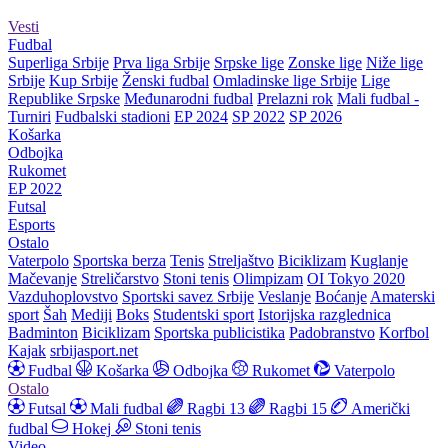
Vesti
Fudbal
Superliga Srbije
Prva liga Srbije
Srpske lige
Zonske lige
Niže lige
Srbije
Kup Srbije
Ženski fudbal
Omladinske lige Srbije
Lige
Republike Srpske
Međunarodni fudbal
Prelazni rok
Mali fudbal -
Turniri
Fudbalski stadioni
EP 2024
SP 2022
SP 2026
Košarka
Odbojka
Rukomet
EP 2022
Futsal
Esports
Ostalo
Vaterpolo
Sportska berza
Tenis
Streljaštvo
Biciklizam
Kuglanje
Mačevanje
Streličarstvo
Stoni tenis
Olimpizam
OI Tokyo 2020
Vazduhoplovstvo
Sportski savez Srbije
Veslanje
Boćanje
Amaterski
sport
Šah
Mediji
Boks
Studentski sport
Istorijska razglednica
Badminton
Biciklizam
Sportska publicistika
Padobranstvo
Korfbol
Kajak
srbijasport.net
Fudbal
Košarka
Odbojka
Rukomet
Vaterpolo
Ostalo
Futsal
Mali fudbal
Ragbi 13
Ragbi 15
Američki
fudbal
Hokej
Stoni tenis
Video