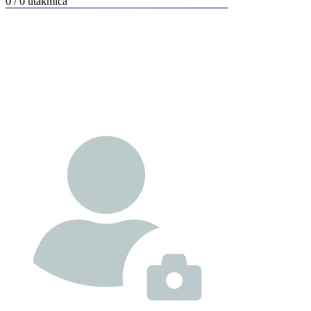
0 / 0
utakmica