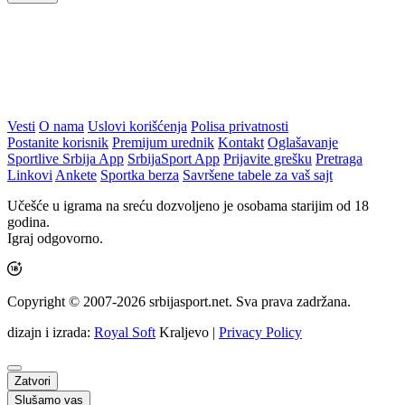
Vesti
O nama
Uslovi korišćenja
Polisa privatnosti
Postanite korisnik
Premijum urednik
Kontakt
Oglašavanje
Sportlive Srbija App
SrbijaSport App
Prijavite grešku
Pretraga
Linkovi
Ankete
Sportka berza
Savršene tabele za vaš sajt
Učešće u igrama na sreću dozvoljeno je osobama starijim od 18
godina.
Igraj odgovorno.
Copyright © 2007-2026 srbijasport.net. Sva prava zadržana.
dizajn i izrada:
Royal Soft
Kraljevo |
Privacy Policy
Zatvori
Slušamo vas