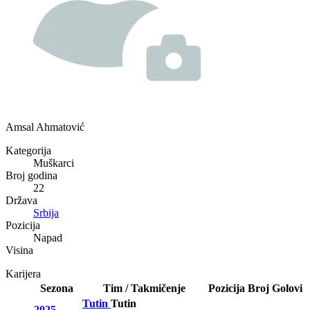
Amsal Ahmatović
Kategorija
Muškarci
Broj godina
22
Država
Srbija
Pozicija
Napad
Visina
Karijera
Sezona
Tim / Takmičenje
Pozicija
Broj
Golovi
Tutin
Tutin
2025-