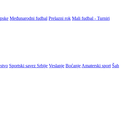
rpske
Međunarodni fudbal
Prelazni rok
Mali fudbal - Turniri
stvo
Sportski savez Srbije
Veslanje
Boćanje
Amaterski sport
Šah