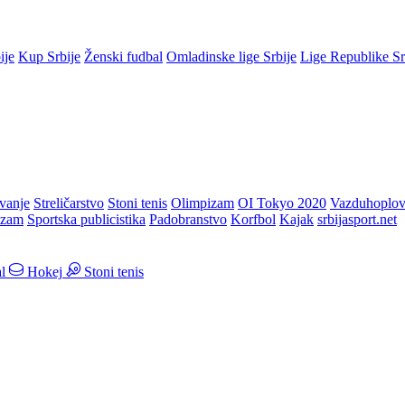
ije
Kup Srbije
Ženski fudbal
Omladinske lige Srbije
Lige Republike S
vanje
Streličarstvo
Stoni tenis
Olimpizam
OI Tokyo 2020
Vazduhoplov
izam
Sportska publicistika
Padobranstvo
Korfbol
Kajak
srbijasport.net
l
Hokej
Stoni tenis