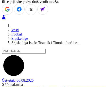
ili se prijavite preko društvenih mreža:
Vesti
Fudbal
Srpske lige
Srpska liga Istok: Trstenik i Timok u borbi za...
Četvrtak, 06.08.2026
0 / 0
utakmica