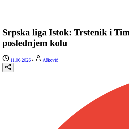
Srpska liga Istok: Trstenik i T
poslednjem kolu
11.06.2026
•
Ašković