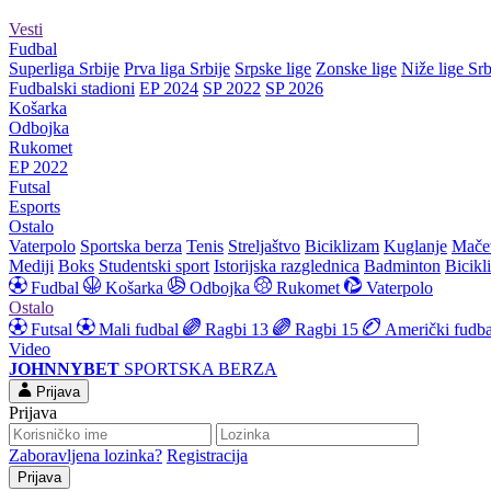
Vesti
Fudbal
Superliga Srbije
Prva liga Srbije
Srpske lige
Zonske lige
Niže lige Srb
Fudbalski stadioni
EP 2024
SP 2022
SP 2026
Košarka
Odbojka
Rukomet
EP 2022
Futsal
Esports
Ostalo
Vaterpolo
Sportska berza
Tenis
Streljaštvo
Biciklizam
Kuglanje
Mače
Mediji
Boks
Studentski sport
Istorijska razglednica
Badminton
Bicikl
Fudbal
Košarka
Odbojka
Rukomet
Vaterpolo
Ostalo
Futsal
Mali fudbal
Ragbi 13
Ragbi 15
Američki fudba
Video
JOHNNYBET
SPORTSKA BERZA
Prijava
Prijava
Zaboravljena lozinka?
Registracija