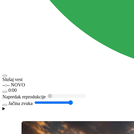
Slušaj vest
--:--
NOVO
0:00
Napredak reprodukcije
Jačina zvuka