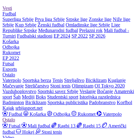
Vesti
Fudbal
Superliga Srbije
Prva liga Srbije
Srpske lige
Zonske lige
Niže lige
Srbije
Kup Srbije
Ženski fudbal
Omladinske lige Srbije
Lige
Republike Srpske
Međunarodni fudbal
Prelazni rok
Mali fudbal -
Turniri
Fudbalski stadioni
EP 2024
SP 2022
SP 2026
Košarka
Odbojka
Rukomet
EP 2022
Futsal
Esports
Ostalo
Vaterpolo
Sportska berza
Tenis
Streljaštvo
Biciklizam
Kuglanje
Mačevanje
Streličarstvo
Stoni tenis
Olimpizam
OI Tokyo 2020
Vazduhoplovstvo
Sportski savez Srbije
Veslanje
Boćanje
Amaterski
sport
Šah
Mediji
Boks
Studentski sport
Istorijska razglednica
Badminton
Biciklizam
Sportska publicistika
Padobranstvo
Korfbol
Kajak
srbijasport.net
Fudbal
Košarka
Odbojka
Rukomet
Vaterpolo
Ostalo
Futsal
Mali fudbal
Ragbi 13
Ragbi 15
Američki
fudbal
Hokej
Stoni tenis
Video