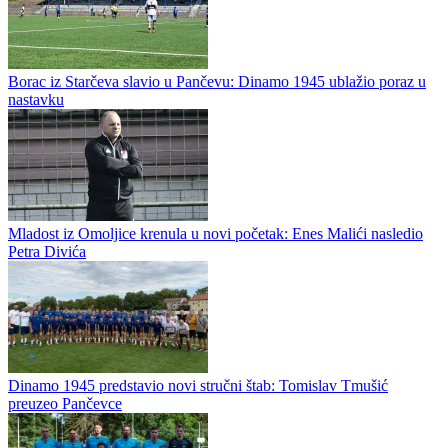
Borac iz Starčeva slavio u Pančevu: Dinamo 1945 ublažio poraz u
nastavku
Mladost iz Omoljice krenula u novi početak: Enes Malići nasledio
Petra Divića
Dinamo 1945 predstavio novi stručni štab: Tomislav Tmušić
preuzeo Pančevce