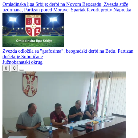
Omladinska liga Srbije: derbi na Novom Beogradu, Zvezda stiže
uzdrmana, Partizan pored Morave, Spartak favorit protiv Napretka
Zvezda odložila sa "grafosima", beogradski derbi na Brdu, Partizan
dočekuje Subotičane
Južnobanatski okrug
0
0