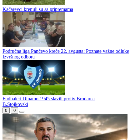
Kačarevci krenuli su sa pripremama
Područna liga Pančevo kreće 22. avgusta: Poznate važne odluke
Izvršnog odbora
Fudbaleri Dinamo 1945 slavili protiv Brodarca
B.Stojkovski
0
0