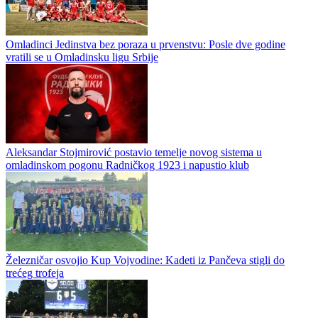
Omladinci Jedinstva bez poraza u prvenstvu: Posle dve godine
vratili se u Omladinsku ligu Srbije
Aleksandar Stojmirović postavio temelje novog sistema u
omladinskom pogonu Radničkog 1923 i napustio klub
Železničar osvojio Kup Vojvodine: Kadeti iz Pančeva stigli do
trećeg trofeja