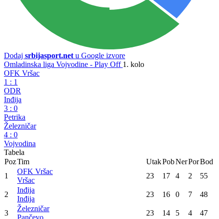
Dodaj
srbijasport.net
u Google izvore
Omladinska liga Vojvodine - Play Off
1. kolo
OFK Vršac
1
:
1
ODR
Inđija
3
:
0
Petrika
Železničar
4
:
0
Vojvodina
Tabela
Poz
Tim
Utak
Pob
Ner
Por
Bod
OFK Vršac
1
23
17
4
2
55
Vršac
Inđija
2
23
16
0
7
48
Inđija
Železničar
3
23
14
5
4
47
Pančevo