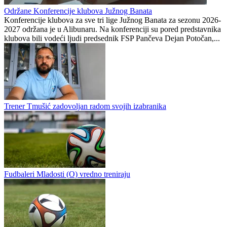
Održane Konferencije klubova Južnog Banata
Konferencije klubova za sve tri lige Južnog Banata za sezonu 2026-
2027 održana je u Alibunaru. Na konferenciji su pored predstavnika
klubova bili vodeći ljudi predsednik FSP Pančeva Dejan Potočan,...
Trener Tmušić zadovoljan radom svojih izabranika
Fudbaleri Mladosti (O) vredno treniraju