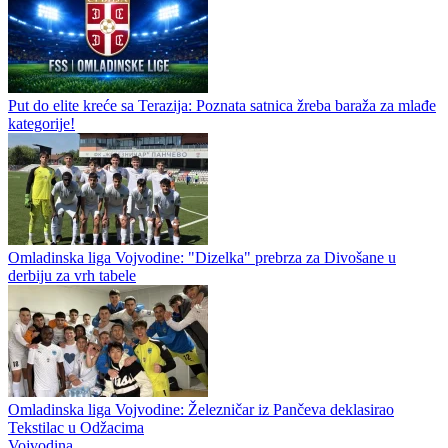
Put do elite kreće sa Terazija: Poznata satnica žreba baraža za mlađe
kategorije!
Omladinska liga Vojvodine: "Dizelka" prebrza za Divošane u
derbiju za vrh tabele
Omladinska liga Vojvodine: Železničar iz Pančeva deklasirao
Tekstilac u Odžacima
Vojvodina