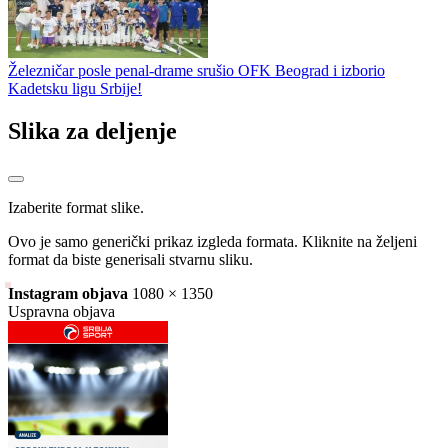
Železničar posle penal-drame srušio OFK Beograd i izborio
Kadetsku ligu Srbije!
Slika za deljenje
Izaberite format slike.
Ovo je samo generički prikaz izgleda formata. Kliknite na željeni
format da biste generisali stvarnu sliku.
Instagram objava
1080 × 1350
Uspravna objava