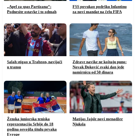
„Apel za spas Partizana“:
FSS povukao podršku Infantinu
Podnesite ostavke i to odmah
za novi mandat na čelu FIFA
Salah stigao u Trabzon, navijači
Zdrave navike ne koštaju puno:
u transu
Novak Đoković svaki dan jede
namirnicu od 50 dinara
Ženska juniorska teniska
Matijas Jajsle novi menadžer
reprezentacija Srbije do 18
Njuksla
godina osvojila titulu prvaka
Evrope