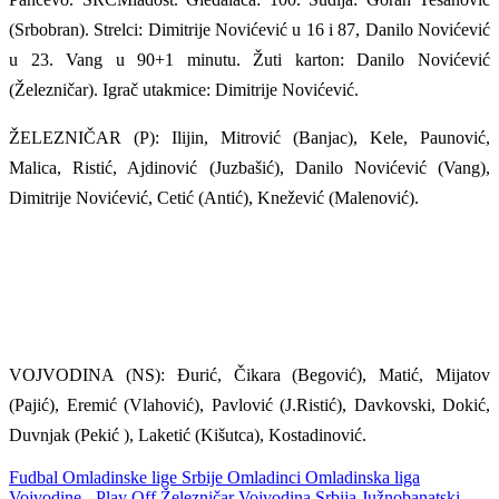
(Srbobran). Strelci: Dimitrije Novićević u 16 i 87, Danilo Novićević
u 23. Vang u 90+1 minutu. Žuti karton: Danilo Novićević
(Železničar). Igrač utakmice: Dimitrije Novićević.
ŽELEZNIČAR (P): Ilijin, Mitrović (Banjac), Kele, Paunović,
Malica, Ristić, Ajdinović (Juzbašić), Danilo Novićević (Vang),
Dimitrije Novićević, Cetić (Antić), Knežević (Malenović).
VOJVODINA (NS): Đurić, Čikara (Begović), Matić, Mijatov
(Pajić), Eremić (Vlahović), Pavlović (J.Ristić), Davkovski, Dokić,
Duvnjak (Pekić ), Laketić (Kišutca), Kostadinović.
Fudbal
Omladinske lige Srbije
Omladinci
Omladinska liga
Vojvodine - Play Off
Železničar
Vojvodina
Srbija
Južnobanatski