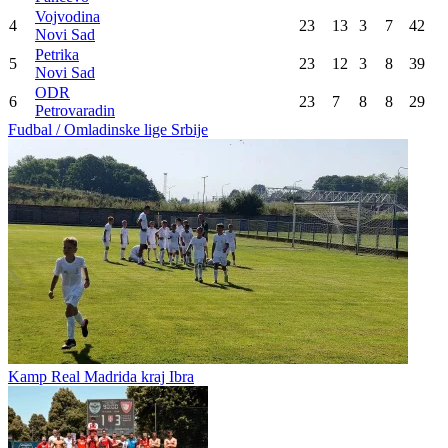
Vojvodina
4
23
13
3
7
42
Novi Sad
Petrika
5
23
12
3
8
39
Novi Sad
ODR
6
23
7
8
8
29
Petrovaradin
Fudbal / Omladinske lige Srbije
Kamp Real Madrida kraj Ibra