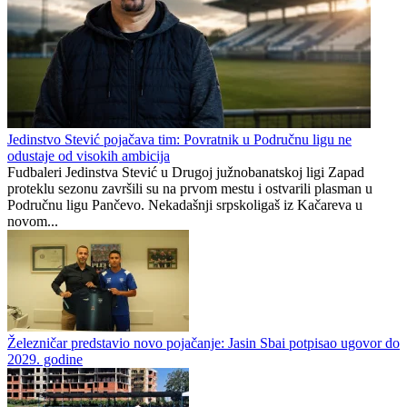
Jedinstvo Stević pojačava tim: Povratnik u Područnu ligu ne
odustaje od visokih ambicija
Fudbaleri Jedinstva Stević u Drugoj južnobanatskoj ligi Zapad
proteklu sezonu završili su na prvom mestu i ostvarili plasman u
Područnu ligu Pančevo. Nekadašnji srpskoligaš iz Kačareva u
novom...
Železničar predstavio novo pojačanje: Jasin Sbai potpisao ugovor do
2029. godine