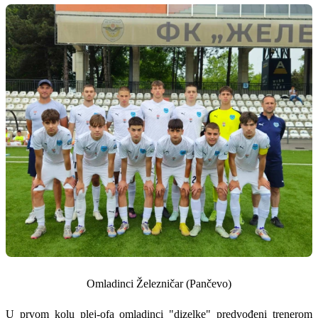
Omladinci Železničar (Pančevo)
U prvom kolu plej-ofa omladinci "dizelke" predvođeni trenerom