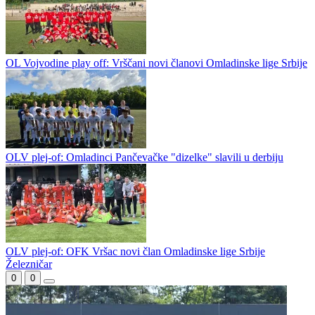
OL Vojvodine play off: Vrščani novi članovi Omladinske lige Srbije
OLV plej-of: Omladinci Pančevačke "dizelke" slavili u derbiju
OLV plej-of: OFK Vršac novi član Omladinske lige Srbije
Železničar
0
0