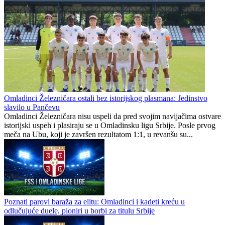
Omladinci Železničara ostali bez istorijskog plasmana: Jedinstvo
slavilo u Pančevu
Omladinci Železničara nisu uspeli da pred svojim navijačima ostvare
istorijski uspeh i plasiraju se u Omladinsku ligu Srbije. Posle prvog
meča na Ubu, koji je završen rezultatom 1:1, u revanšu su...
Poznati parovi baraža za elitu: Omladinci i kadeti kreću u
odlučujuće duele, pioniri u borbi za titulu Srbije