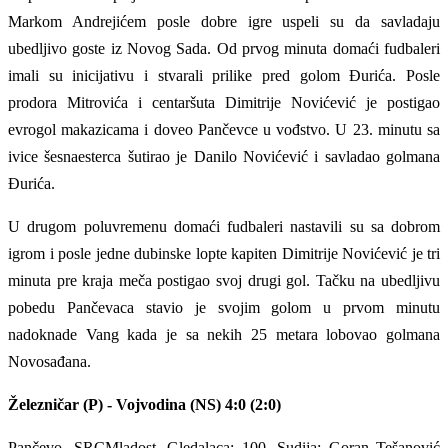
Markom Andrejićem posle dobre igre uspeli su da savladaju
ubedljivo goste iz Novog Sada. Od prvog minuta domaći fudbaleri
imali su inicijativu i stvarali prilike pred golom Đurića. Posle
prodora Mitrovića i centaršuta Dimitrije Novićević je postigao
evrogol makazicama i doveo Pančevce u vođstvo. U 23. minutu sa
ivice šesnaesterca šutirao je Danilo Novićević i savladao golmana
Đurića.
U drugom poluvremenu domaći fudbaleri nastavili su sa dobrom
igrom i posle jedne dubinske lopte kapiten Dimitrije Novićević je tri
minuta pre kraja meča postigao svoj drugi gol. Tačku na ubedljivu
pobedu Pančevaca stavio je svojim golom u prvom minutu
nadoknade Vang kada je sa nekih 25 metara lobovao golmana
Novosađana.
Železničar (P) - Vojvodina (NS) 4:0 (2:0)
Pančevo. SRCMladost. Gledalaca: 100. Sudija: Goran Tešanović