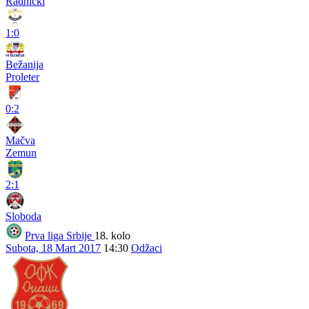
Radnički
1:0
Bežanija
Proleter
0:2
Mačva
Zemun
2:1
Sloboda
Prva liga Srbije
18. kolo
Subota, 18 Mart 2017
14:30
Odžaci