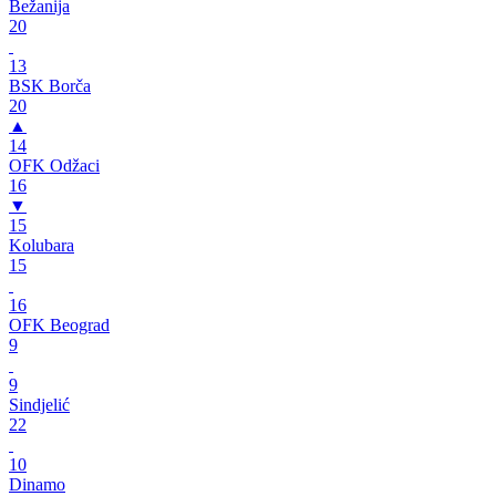
Bežanija
20
13
BSK Borča
20
▲
14
OFK Odžaci
16
▼
15
Kolubara
15
16
OFK Beograd
9
9
Sindjelić
22
10
Dinamo