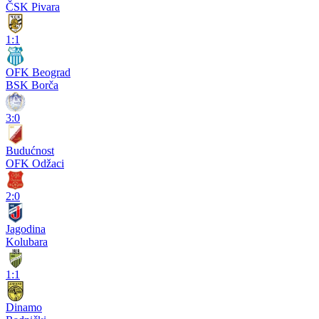
ČSK Pivara
1:1
OFK Beograd
BSK Borča
3:0
Budućnost
OFK Odžaci
2:0
Jagodina
Kolubara
1:1
Dinamo