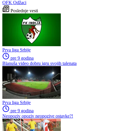
OFK Odžaci
Poslednje vesti
Prva liga Srbije
pre 9 godina
Blanuša video dobru igru svojih talenata
Prva liga Srbije
pre 9 godina
Neopoziv opoziv neopozive ostavke?!