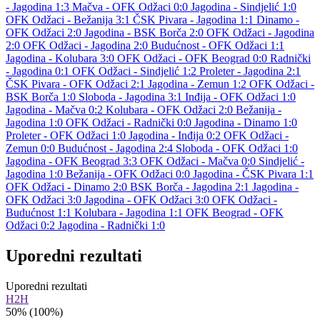
- Jagodina 1:3
Mačva - OFK Odžaci 0:0
Jagodina - Sindjelić 1:0
OFK Odžaci - Bežanija 3:1
ČSK Pivara - Jagodina 1:1
Dinamo -
OFK Odžaci 2:0
Jagodina - BSK Borča 2:0
OFK Odžaci - Jagodina
2:0
OFK Odžaci - Jagodina 2:0
Budućnost - OFK Odžaci 1:1
Jagodina - Kolubara 3:0
OFK Odžaci - OFK Beograd 0:0
Radnički
- Jagodina 0:1
OFK Odžaci - Sindjelić 1:2
Proleter - Jagodina 2:1
ČSK Pivara - OFK Odžaci 2:1
Jagodina - Zemun 1:2
OFK Odžaci -
BSK Borča 1:0
Sloboda - Jagodina 3:1
Inđija - OFK Odžaci 1:0
Jagodina - Mačva 0:2
Kolubara - OFK Odžaci 2:0
Bežanija -
Jagodina 1:0
OFK Odžaci - Radnički 0:0
Jagodina - Dinamo 1:0
Proleter - OFK Odžaci 1:0
Jagodina - Inđija 0:2
OFK Odžaci -
Zemun 0:0
Budućnost - Jagodina 2:4
Sloboda - OFK Odžaci 1:0
Jagodina - OFK Beograd 3:3
OFK Odžaci - Mačva 0:0
Sindjelić -
Jagodina 1:0
Bežanija - OFK Odžaci 0:0
Jagodina - ČSK Pivara 1:1
OFK Odžaci - Dinamo 2:0
BSK Borča - Jagodina 2:1
Jagodina -
OFK Odžaci 3:0
Jagodina - OFK Odžaci 3:0
OFK Odžaci -
Budućnost 1:1
Kolubara - Jagodina 1:1
OFK Beograd - OFK
Odžaci 0:2
Jagodina - Radnički 1:0
Uporedni rezultati
Uporedni rezultati
H2H
50%
(100%)