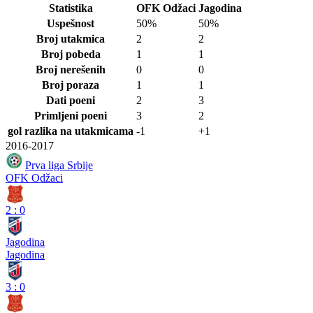
Statistika
OFK Odžaci
Jagodina
Uspešnost
50%
50%
Broj utakmica
2
2
Broj pobeda
1
1
Broj nerešenih
0
0
Broj poraza
1
1
Dati poeni
2
3
Primljeni poeni
3
2
gol razlika na utakmicama
-1
+1
2016-2017
Prva liga Srbije
OFK Odžaci
2
:
0
Jagodina
Jagodina
3
:
0