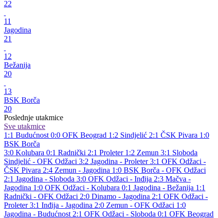
22
11
Jagodina
21
12
Bežanija
20
13
BSK Borča
20
Poslednje utakmice
Sve utakmice
1:1
Budućnost
0:0
OFK Beograd
1:2
Sindjelić
2:1
ČSK Pivara
1:0
BSK Borča
3:0
Kolubara
0:1
Radnički
2:1
Proleter
1:2
Zemun
3:1
Sloboda
Sindjelić - OFK Odžaci 3:2
Jagodina - Proleter 3:1
OFK Odžaci -
ČSK Pivara 2:4
Zemun - Jagodina 1:0
BSK Borča - OFK Odžaci
2:1
Jagodina - Sloboda 3:0
OFK Odžaci - Inđija 2:3
Mačva -
Jagodina 1:0
OFK Odžaci - Kolubara 0:1
Jagodina - Bežanija 1:1
Radnički - OFK Odžaci 2:0
Dinamo - Jagodina 2:1
OFK Odžaci -
Proleter 3:1
Inđija - Jagodina 2:0
Zemun - OFK Odžaci 1:0
Jagodina - Budućnost 2:1
OFK Odžaci - Sloboda 0:1
OFK Beograd