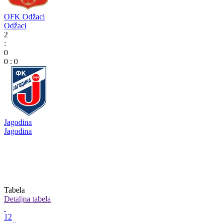
OFK Odžaci
Odžaci
2
:
0
0
:
0
Jagodina
Jagodina
Tabela
Detaljna tabela
12