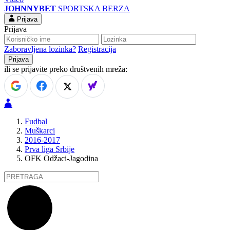
JOHNNYBET
SPORTSKA BERZA
Prijava
Prijava
Zaboravljena lozinka?
Registracija
ili se prijavite preko društvenih mreža:
Fudbal
Muškarci
2016-2017
Prva liga Srbije
OFK Odžaci-Jagodina