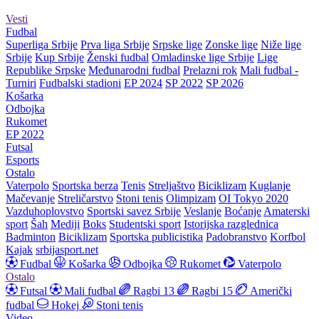
Vesti
Fudbal
Superliga Srbije
Prva liga Srbije
Srpske lige
Zonske lige
Niže lige
Srbije
Kup Srbije
Ženski fudbal
Omladinske lige Srbije
Lige
Republike Srpske
Međunarodni fudbal
Prelazni rok
Mali fudbal -
Turniri
Fudbalski stadioni
EP 2024
SP 2022
SP 2026
Košarka
Odbojka
Rukomet
EP 2022
Futsal
Esports
Ostalo
Vaterpolo
Sportska berza
Tenis
Streljaštvo
Biciklizam
Kuglanje
Mačevanje
Streličarstvo
Stoni tenis
Olimpizam
OI Tokyo 2020
Vazduhoplovstvo
Sportski savez Srbije
Veslanje
Boćanje
Amaterski
sport
Šah
Mediji
Boks
Studentski sport
Istorijska razglednica
Badminton
Biciklizam
Sportska publicistika
Padobranstvo
Korfbol
Kajak
srbijasport.net
Fudbal
Košarka
Odbojka
Rukomet
Vaterpolo
Ostalo
Futsal
Mali fudbal
Ragbi 13
Ragbi 15
Američki
fudbal
Hokej
Stoni tenis
Video