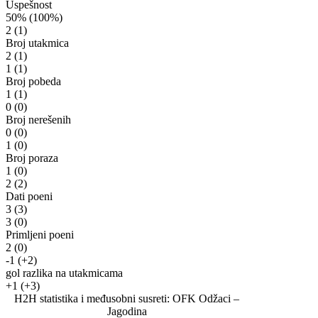
Uspešnost
50%
(100%)
2
(1)
Broj utakmica
2
(1)
1
(1)
Broj pobeda
1
(1)
0
(0)
Broj nerešenih
0
(0)
1
(0)
Broj poraza
1
(0)
2
(2)
Dati poeni
3
(3)
3
(0)
Primljeni poeni
2
(0)
-1
(+2)
gol razlika na utakmicama
+1
(+3)
H2H statistika i međusobni susreti: OFK Odžaci –
Jagodina