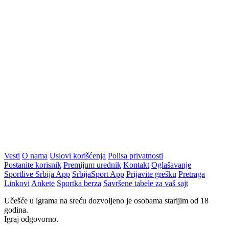
Vesti
O nama
Uslovi korišćenja
Polisa privatnosti
Postanite korisnik
Premijum urednik
Kontakt
Oglašavanje
Sportlive Srbija App
SrbijaSport App
Prijavite grešku
Pretraga
Linkovi
Ankete
Sportka berza
Savršene tabele za vaš sajt
Učešće u igrama na sreću dozvoljeno je osobama starijim od 18
godina.
Igraj odgovorno.