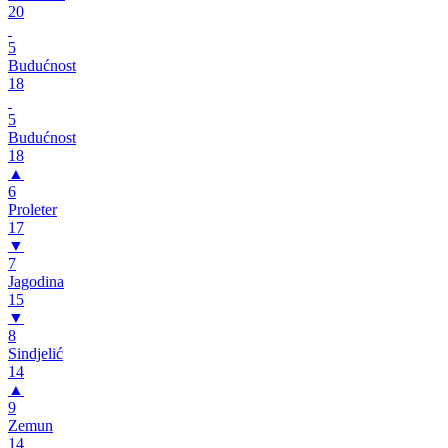
20
5
Budućnost
18
5
Budućnost
18
▲
6
Proleter
17
▼
7
Jagodina
15
▼
8
Sindjelić
14
▲
9
Zemun
14