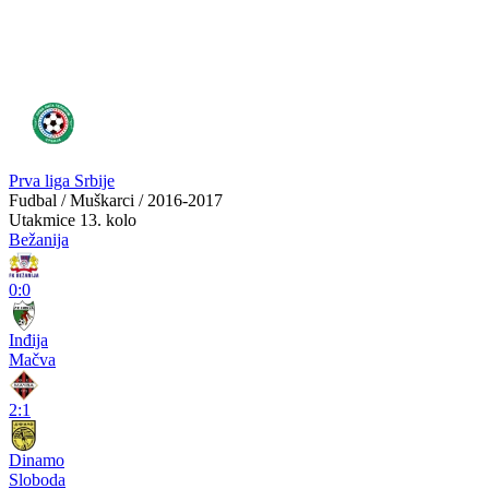
Prva liga Srbije
Fudbal / Muškarci / 2016-2017
Utakmice
13. kolo
Bežanija
0:0
Inđija
Mačva
2:1
Dinamo
Sloboda