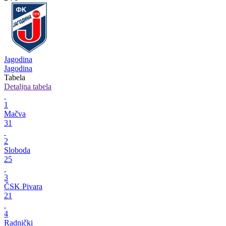
Jagodina
Jagodina
Tabela
Detaljna tabela
1
Mačva
31
2
Sloboda
25
3
ČSK Pivara
21
4
Radnički