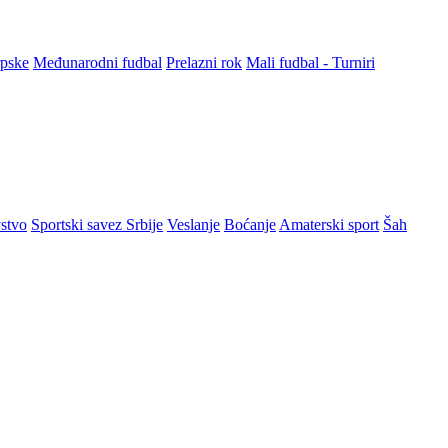
rpske
Međunarodni fudbal
Prelazni rok
Mali fudbal - Turniri
stvo
Sportski savez Srbije
Veslanje
Boćanje
Amaterski sport
Šah