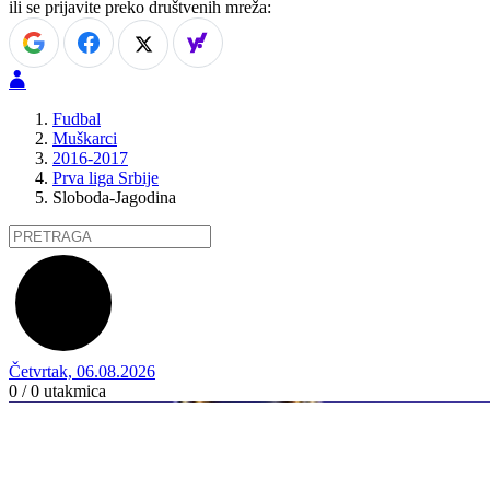
ili se prijavite preko društvenih mreža:
Fudbal
Muškarci
2016-2017
Prva liga Srbije
Sloboda-Jagodina
Četvrtak, 06.08.2026
0 / 0
utakmica