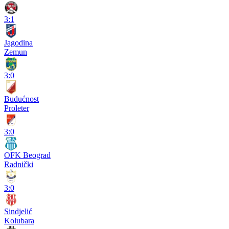
3:1
Jagodina
Zemun
3:0
Budućnost
Proleter
3:0
OFK Beograd
Radnički
3:0
Sindjelić
Kolubara