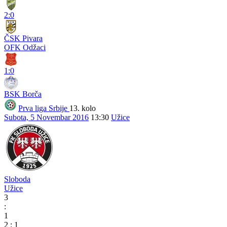
2:0
ČSK Pivara
OFK Odžaci
1:0
BSK Borča
Prva liga Srbije
13. kolo
Subota, 5 Novembar 2016
13:30
Užice
Sloboda
Užice
3
:
1
2
:
1