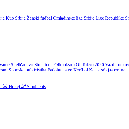
ije
Kup Srbije
Ženski fudbal
Omladinske lige Srbije
Lige Republike S
vanje
Streličarstvo
Stoni tenis
Olimpizam
OI Tokyo 2020
Vazduhoplov
izam
Sportska publicistika
Padobranstvo
Korfbol
Kajak
srbijasport.net
l
Hokej
Stoni tenis