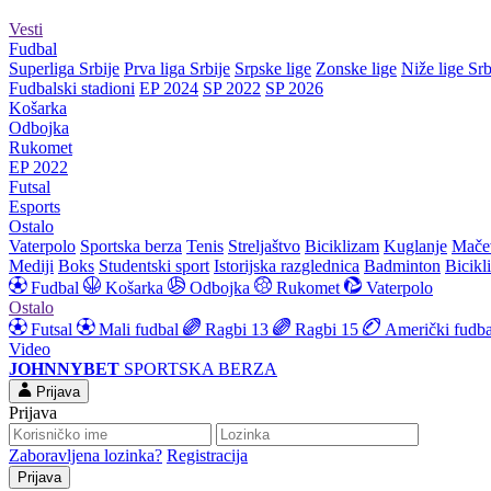
Vesti
Fudbal
Superliga Srbije
Prva liga Srbije
Srpske lige
Zonske lige
Niže lige Srb
Fudbalski stadioni
EP 2024
SP 2022
SP 2026
Košarka
Odbojka
Rukomet
EP 2022
Futsal
Esports
Ostalo
Vaterpolo
Sportska berza
Tenis
Streljaštvo
Biciklizam
Kuglanje
Mače
Mediji
Boks
Studentski sport
Istorijska razglednica
Badminton
Bicikl
Fudbal
Košarka
Odbojka
Rukomet
Vaterpolo
Ostalo
Futsal
Mali fudbal
Ragbi 13
Ragbi 15
Američki fudba
Video
JOHNNYBET
SPORTSKA BERZA
Prijava
Prijava
Zaboravljena lozinka?
Registracija